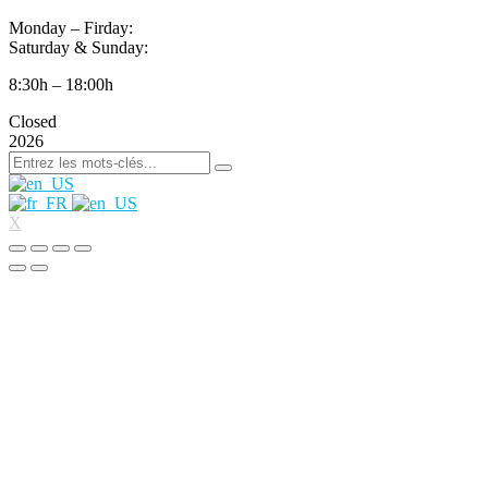
Monday – Firday:
Saturday & Sunday:
8:30h – 18:00h
Closed
2026
X