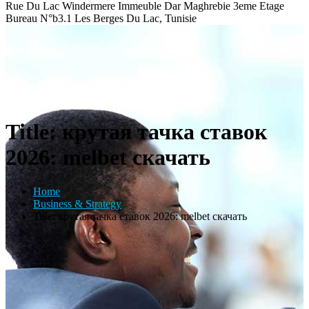
Rue Du Lac Windermere Immeuble Dar Maghrebie
3eme Etage
Bureau N°b3.1 Les Berges Du Lac, Tunisie
Title: крутая тачка ставок
2026: melbet скачать
Home
Business & Strategy
Title: крутая тачка ставок 2026: melbet скачать