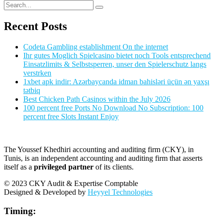
Recent Posts
Codeta Gambling establishment On the internet
Ihr gutes Moglich Spielcasino bietet noch Tools entsprechend
Einsatzlimits & Selbstsperren, unser den Spielerschutz langs
verstrken
1xbet apk indir: Azərbaycanda idman bahisləri üçün ən yaxşı
tətbiq
Best Chicken Path Casinos within the July 2026
100 percent free Ports No Download No Subscription: 100
percent free Slots Instant Enjoy
The Youssef Khedhiri accounting and auditing firm (CKY), in
Tunis, is an independent accounting and auditing firm that asserts
itself as a
privileged partner
of its clients.
© 2023 CKY Audit & Expertise Comptable
Designed & Developed by
Heyyel Technologies
Timing: