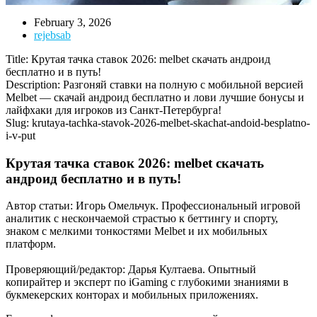
February 3, 2026
rejebsab
Title: Крутая тачка ставок 2026: melbet скачать андроид
бесплатно и в путь!
Description: Разгоняй ставки на полную с мобильной версией
Melbet — скачай андроид бесплатно и лови лучшие бонусы и
лайфхаки для игроков из Санкт-Петербурга!
Slug: krutaya-tachka-stavok-2026-melbet-skachat-andoid-besplatno-
i-v-put
Крутая тачка ставок 2026: melbet скачать
андроид бесплатно и в путь!
Автор статьи:
Игорь Омельчук
. Профессиональный игровой
аналитик с нескончаемой страстью к беттингу и спорту,
знаком с мелкими тонкостями Melbet и их мобильных
платформ.
Проверяющий/редактор:
Дарья Култаева
. Опытный
копирайтер и эксперт по iGaming с глубокими знаниями в
букмекерских конторах и мобильных приложениях.