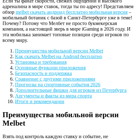
Если ты фанат скорости, свежих ощущений и высокого
адреналина в мире ставок, тогда ты по адресу! Представляем
обзор
melbet скачать андроид бесплатно мобильная версия
–
мобильный ботаник с базой в Санкт-Петербурге уже в теме!
Почему? Потому что Мелбет не просто букмекерская
компания, а настоящий зверь в мире iGaming в 2026 году. И
эта мобилька занимает топовые позиции среди игроков по
всему миру.
Преимущества мобильной версии Melbet
Как скачать Melbet на Android бесплатно
Установка и требования
Основные функции приложения
Безопасность и поддержка
Сравнение с другими приложениями
Прогнозы на спортивные события 2026
Дополнительные фишки для игроков из Петербурга
Аргументы и факты из мира спорта
Итоги и рекомендации
Преимущества мобильной версии
Melbet
Взять под контроль каждую ставку и событие, не