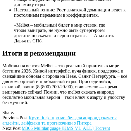
динамику игры.
Настольный теннис: Рост азиатской доминации ведет к
постоянным переменам в коэффициентах.
«Melbet – мобильный билет в мир ставок, где
чтобы выиграть, не нужно быть супергероем –
достаточно скачать и верно играть». — Аналитик
Дарья из СПб.
Итоги и рекомендации
Мобильная версия Melbet – это реальный приятель в мире
беттинга 2026. Живой интерфейс, куча фишек, поддержка и
свежайшие обновы с города на Неве, Санкт-Петербурга, – всё
для комфортной и прибыльной игры. Присоединяйся,
скачивай, звони (8 (800) 700-29-90), ставь смело — время
выигрывать сейчас! Помни, что melbet скачать андроид
бесплатно мобильная версия – твой ключ к азарту и удобству
без мучений.
Share:
Previous Post
Крута інфа про мелбет для андроид скачать:
апдейти, лайфхаки та прогнозчики з Питера
Next Post
M365 Multilanguage [KMS-VL-ALL] To𝚛rent