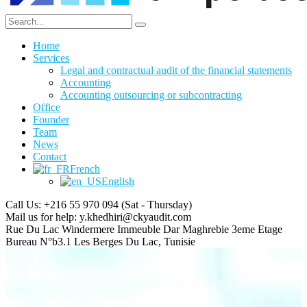
Home
Services
Legal and contractual audit of the financial statements
Accounting
Accounting outsourcing or subcontracting
Office
Founder
Team
News
Contact
French
English
Call Us: +216 55 970 094
(Sat - Thursday)
Mail us for help:
y.khedhiri@ckyaudit.com
Rue Du Lac Windermere Immeuble Dar Maghrebie
3eme Etage
Bureau N°b3.1 Les Berges Du Lac, Tunisie