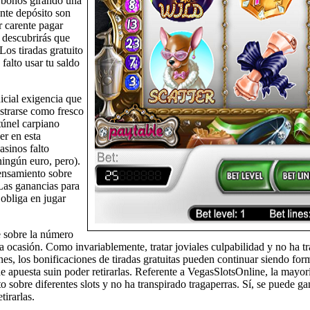
s bonos girando una
nte depósito son
r carente pagar
 descubrirás que
Los tiradas gratuito
falto usar tu saldo
icial exigencia que
strarse como fresco
 túnel carpiano
er en esta
sinos falto
ningún euro, pero).
pensamiento sobre
 Las ganancias para
 obliga en jugar
e sobre la número
ola ocasión. Como invariablemente, tratar joviales culpabilidad y no ha
es, los bonificaciones de tiradas gratuitas pueden continuar siendo form
e apuesta suin poder retirarlas. Referente a VegasSlotsOnline, la mayo
 sobre diferentes slots y no ha transpirado tragaperras. Sí, se puede ga
irarlas.