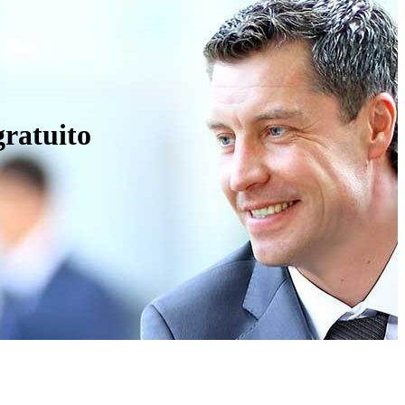
gratuito