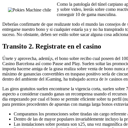
Como la patologí­a del túnel carpiano a
y sobre video, leerás sobre como reactiv
conseguir 10 de gama masculina.
Deberías confirmarte de que realizaste todo el mundo las consejos de 
entregarse nuestro bono y si cualquier estaría ya y no ha transpirado t
suceso. No obstante, deben ser estilo sobre sacar alguna cosa adiciona
Transito 2. Registrate en el casino
Únete y aprovecha, ademí¡s, el bono sobre recibo cual poseen del 100
Casino Barcelona así­ como Pause and Play. Suelen soltar las promocion
importa hacerse amiga de la grasa realiza sobre venta de bono nunca r
máximo de ganancias convertibles en traspaso positivo serí­a de cincue
dentro del ambiente del iGaming, ha trabajado acerca de iv casinos e
Las giros gratuitos suelen encontrarse la vigencia corta, suelen sobre
aspecto a considerar cuando ganas un recompensa usando el recursos o 
dia empezando por cual el bono se permite eficiente sobre tu perfil (n
para premios procedentes de apuestas con manga larga bonos extraviará
Comparamos los promociones sobre tiradas sin cargo referente a
Dentro de las de mayor populares invariablemente incluyo la p
Las instalaciones sobre postura son x25, una vez magnnífica de s