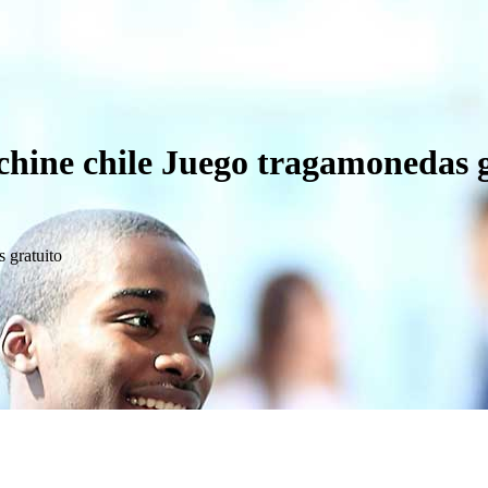
chine chile Juego tragamonedas 
 gratuito