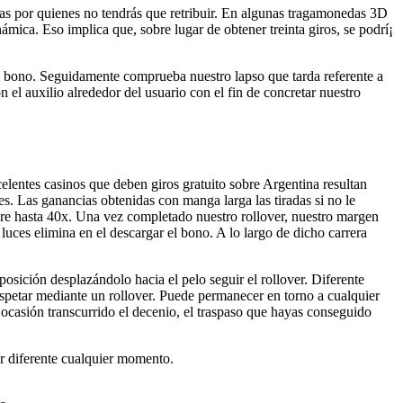
tras por quienes no tendrás que retribuir. En algunas tragamonedas 3D
ámica. Eso implica que, sobre lugar de obtener treinta giros, se podrí¡
 el bono. Seguidamente comprueba nuestro lapso que tarda referente a
 el auxilio alrededor del usuario con el fin de concretar nuestro
lentes casinos que deben giros gratuito sobre Argentina resultan
es. Las ganancias obtenidas con manga larga las tiradas si no le
obre hasta 40x. Una vez completado nuestro rollover, nuestro margen
luces elimina en el descargar el bono. A lo largo de dicho carrera
osición desplazándolo hacia el pelo seguir el rollover. Diferente
espetar mediante un rollover. Puede permanecer en torno a cualquier
a ocasión transcurrido el decenio, el traspaso que hayas conseguido
ar diferente cualquier momento.