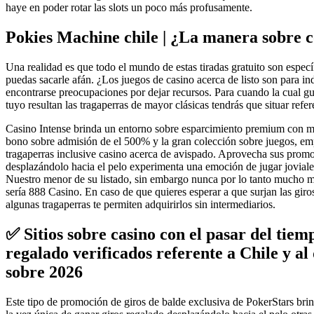
haye en poder rotar las slots un poco más profusamente.
Pokies Machine chile | ¿La manera sobre c
Una realidad es que todo el mundo de estas tiradas gratuito son espec
puedas sacarle afán. ¿Los juegos de casino acerca de listo son para 
encontrarse preocupaciones por dejar recursos. Para cuando la cual g
tuyo resultan las tragaperras de mayor clásicas tendrás que situar refer
Casino Intense brinda un entorno sobre esparcimiento premium con m
bono sobre admisión de el 500% y la gran colección sobre juegos, e
tragaperras inclusive casino acerca de avispado. Aprovecha sus prom
desplazándolo hacia el pelo experimenta una emoción de jugar joviale
Nuestro menor de su listado, sin embargo nunca por lo tanto mucho 
serí­a 888 Casino. En caso de que quieres esperar a que surjan las giros
algunas tragaperras te permiten adquirirlos sin intermediarios.
✅ Sitios sobre casino con el pasar del tiem
regalado verificados referente a Chile y al
sobre 2026
Este tipo de promoción de giros de balde exclusiva de PokerStars brin