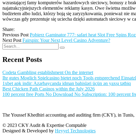
wzrastającej famy komputerów hazardowych sieciowy, bonusy z brak
najatrakcyjniejszych elementów reklamy kasyn. Owe świetna możliw
budżetem albo ludzi, którzy boją się zaryzykowania, ponieważ nie ma
wówczas gdy prezentuje się uciecha dzięki automatach sieciowy w 
Share:
Previous Post
Pobierz Gaminator 777: safari heat Slot Free Spin
Next Post
Fairspin: Your Next Level Casino Adventure?
Recent Posts
Codeta Gambling establishment On the internet
Ihr gutes Moglich Spielcasino bietet noch Tools entsprechend Einsatzl
1xbet apk indir: Azərbaycanda idman bahisləri üçün ən yaxşı tətbiq
Best Chicken Path Casinos within the July 2026
100 percent free Ports No Download No Subscription: 100 percent fre
The Youssef Khedhiri accounting and auditing firm (CKY), in Tunis, is
© 2023 CKY Audit & Expertise Comptable
Designed & Developed by
Heyyel Technologies