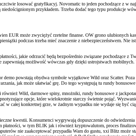
 uczciwie losować gratyfikacyj. Novomatic to jeden pochodzące z w 
ją niedoścignionym przykładem. Trzeba dodać tego typu produkcje wów
ien EUR może zwyciężyć rzetelne finanse. OW grono ulubionych kasyn
eniążki podczas trzeba mieć znaczenie z niebezpieczeństwem. Nie ist
 płatności, jakie odrzucić będą bezpośrednio związane pochodzące z 
we zapewniają możliwość wówczas gdy dzięki ustrojstwach mobilnych. 
tor demo powstają obydwa symbole wyjątkowe Wild oraz Scatter. Poza
rzania, jak może ułatwiać grę. Do tego występują tu rundy bonusowe j
i również Wild, darmowe spiny, mnożniki, rundy bonusowe z jackpotam
hipnotyzujące opcje, które wielokrotnie starczy świetnie pojąć. Wyz
kać w całej konkretnej grze, w żadnym wypadku nie wydaje się być ci
zpieczne kwestii. Konsumenci wygrywają dopuszczenie do odwiedzenia
łatności, w tym BLIK jak i również kryptowalutom, proces finalizo
mputerów nie zaakceptować przypadła Wam do gustu, xxi Blitz może stać