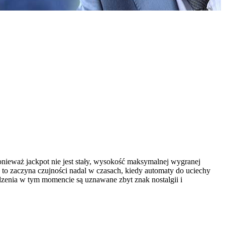
nieważ jackpot nie jest stały, wysokość maksymalnej wygranej
a to zaczyna czujności nadal w czasach, kiedy automaty do uciechy
zenia w tym momencie są uznawane zbyt znak nostalgii i