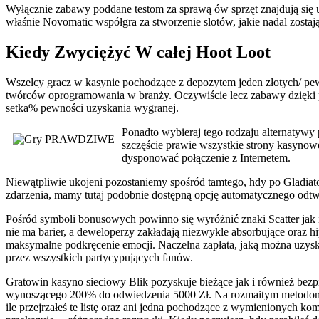
Wyłącznie zabawy poddane testom za sprawą ów sprzęt znajdują się
właśnie Novomatic współgra za stworzenie slotów, jakie nadal zosta
Kiedy Zwyciężyć W całej Hoot Loot
Wszelcy gracz w kasynie pochodzące z depozytem jeden złotych/ pew
twórców oprogramowania w branży. Oczywiście lecz zabawy dzięki pi
setka% pewności uzyskania wygranej.
Ponadto wybieraj tego rodzaju alternatywy
szczęście prawie wszystkie strony kasyno
dysponować połączenie z Internetem.
Niewątpliwie ukojeni pozostaniemy spośród tamtego, hdy po Gladia
zdarzenia, mamy tutaj podobnie dostępną opcję automatycznego odtwa
Pośród symboli bonusowych powinno się wyróżnić znaki Scatter jak 
nie ma barier, a deweloperzy zakładają niezwykle absorbujące oraz 
maksymalne podkręcenie emocji. Naczelna zapłata, jaką można uzys
przez wszystkich partycypujących fanów.
Gratowin kasyno sieciowy Blik pozyskuje bieżące jak i również be
wynoszącego 200% do odwiedzenia 5000 Zł. Na rozmaitym metodom p
ile przejrzałeś te listę oraz ani jedna pochodzące z wymienionych ko