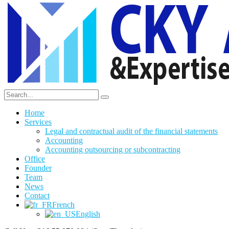
Home
Services
Legal and contractual audit of the financial statements
Accounting
Accounting outsourcing or subcontracting
Office
Founder
Team
News
Contact
French
English