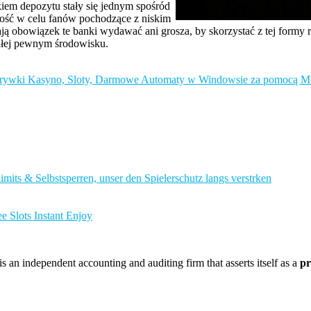
iem depozytu stały się jednym spośród
ość w celu fanów pochodzące z niskim
ją obowiązek te banki wydawać ani grosza, by skorzystać z tej formy 
całej pewnym środowisku.
s Rozrywki Kasyno, Sloty, Darmowe Automaty w Windowsie za pomocą
imits & Selbstsperren, unser den Spielerschutz langs verstrken
e Slots Instant Enjoy
 an independent accounting and auditing firm that asserts itself as a
pr