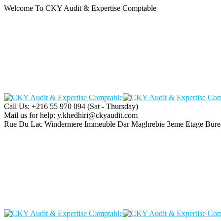
Welcome To CKY Audit & Expertise Comptable
Call Us: +216 55 970 094
(Sat - Thursday)
Mail us for help:
y.khedhiri@ckyaudit.com
Rue Du Lac Windermere Immeuble Dar Maghrebie
3eme Etage Bure