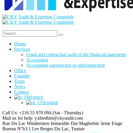
Home
Services
Legal and contractual audit of the financial statements
Accounting
Accounting outsourcing or subcontracting
Office
Founder
Team
News
Contact
French
English
Call Us: +216 55 970 094
(Sat - Thursday)
Mail us for help:
y.khedhiri@ckyaudit.com
Rue Du Lac Windermere Immeuble Dar Maghrebie
3eme Etage
Bureau N°b3.1 Les Berges Du Lac, Tunisie