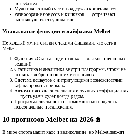
истребитель.
Мультивалютный счет и поддержка криптовалюты.
Разнообразие бонусов и кэшбэков — устраивают
настоящую рулетку подарков.
Уникальные функции и лайфхаки Melbet
Не каждый мутит ставки с такими фишками, что есть в
Melbet:
Функция «Ставка в один клик» — для молниеносных
реакций.
Статистика и аналитика внутри платформы, чтобы не
нырять в дебри сторонних источников.
Система кешаутов с интригующими возможностями
зафиксировать прибыль.
Автоматические оповещения о лучших коэффициентах
— пусть удача будет всегда рядом.
Программа лояльности с возможностью получить
персональные предложения.
10 прогнозов Melbet на 2026-й
В мире спорта царит хаос и великолепие, но Melbet держит