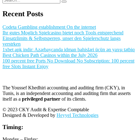
Recent Posts
Codeta Gambling establishment On the internet
Ihr gutes Moglich Spielcasino bietet noch Tools entsprechend
Einsatzlimits & Selbstsperren, unser den Spielerschutz langs
verstrken
1xbet apk indir: Azərbaycanda idman bahisləri üçün ən yaxşı tətbiq
Best Chicken Path Casinos within the July 2026
100 percent free Ports No Download No Subscription: 100 percent
free Slots Instant Enjoy
The Youssef Khedhiri accounting and auditing firm (CKY), in
Tunis, is an independent accounting and auditing firm that asserts
itself as a
privileged partner
of its clients.
© 2023 CKY Audit & Expertise Comptable
Designed & Developed by
Heyyel Technologies
Timing:
Monday – Firday: