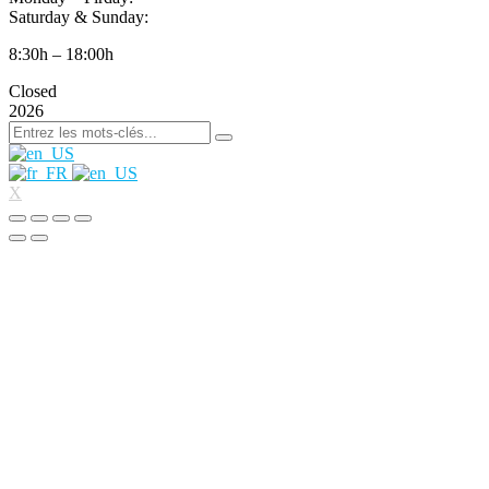
Saturday & Sunday:
8:30h – 18:00h
Closed
2026
X