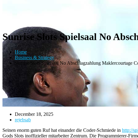
Sunrise Slots Spielsaal No Abs
Home
Business & Strategy
Sunrise Slots Spielsaal No Abschlagzahlung Maklercourtage 
December 18, 2025
rejebsab
Seinen enorm guten Ruf hat einander die Coder-Schmiede in
http://s
Gods Slots inoffizieller mitarbeiter Zentrum. Die Programmierer-Firme