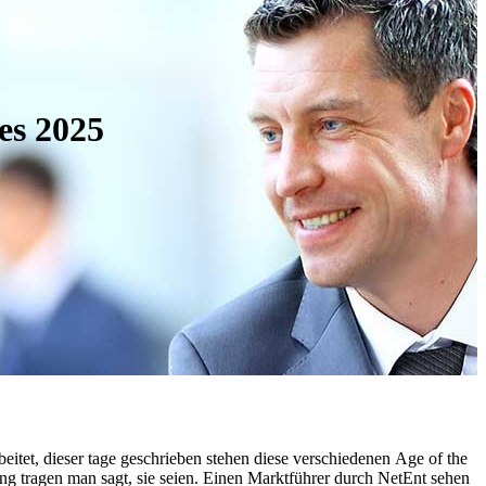
es 2025
eitet, dieser tage geschrieben stehen diese verschiedenen Age of the
ng tragen man sagt, sie seien.
Einen Marktführer durch NetEnt sehen