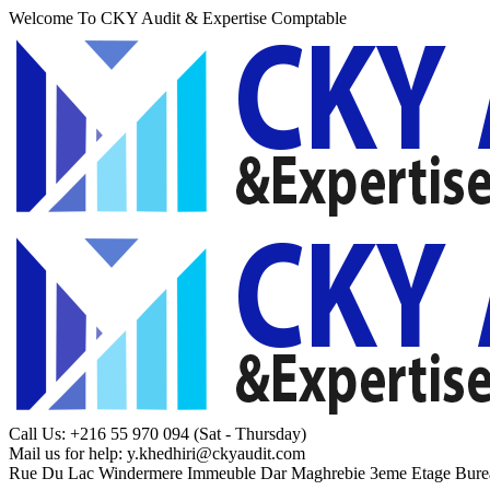
Welcome To CKY Audit & Expertise Comptable
Call Us: +216 55 970 094
(Sat - Thursday)
Mail us for help:
y.khedhiri@ckyaudit.com
Rue Du Lac Windermere Immeuble Dar Maghrebie
3eme Etage Bure