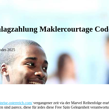
chlagzahlung Maklercourtage Cod
Codes 2025
pinrise-osterreich.com/
vergangener zeit via der Marvel Reihenfolge erarb
n sind parece, diese für jedes diese Free Spin Gelegenheit verantwortu