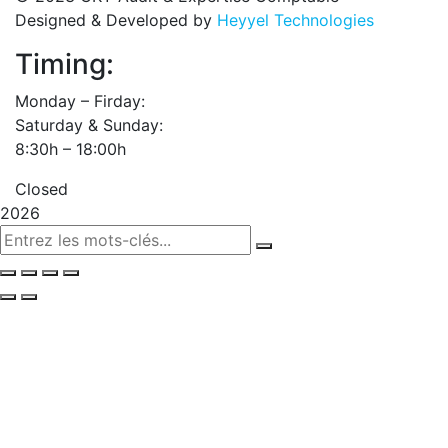
Designed & Developed by
Heyyel Technologies
Timing:
Monday – Firday:
Saturday & Sunday:
8:30h – 18:00h
Closed
2026