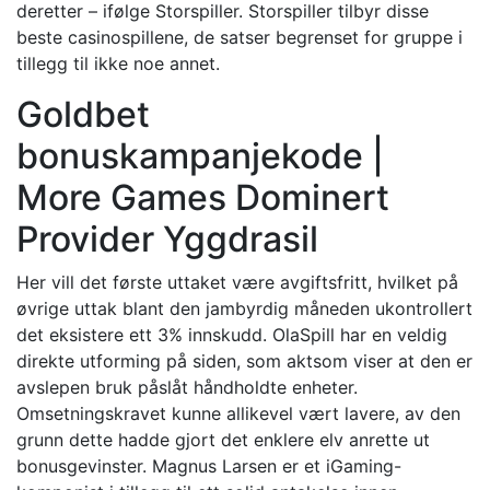
deretter – ifølge Storspiller.
Storspiller tilbyr disse
beste casinospillene, de satser begrenset for gruppe i
tillegg til ikke noe annet.
Goldbet
bonuskampanjekode |
More Games Dominert
Provider Yggdrasil
Her vill det første uttaket være avgiftsfritt, hvilket på
øvrige uttak blant den jambyrdig måneden ukontrollert
det eksistere ett 3% innskudd. OlaSpill har en veldig
direkte utforming på siden, som aktsom viser at den er
avslepen bruk påslåt håndholdte enheter.
Omsetningskravet kunne allikevel vært lavere, av den
grunn dette hadde gjort det enklere elv anrette ut
bonusgevinster. Magnus Larsen er et iGaming-