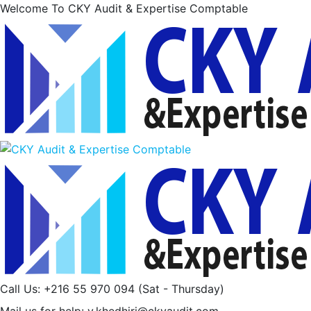
Welcome To CKY Audit & Expertise Comptable
Call Us: +216 55 970 094
(Sat - Thursday)
Mail us for help:
y.khedhiri@ckyaudit.com