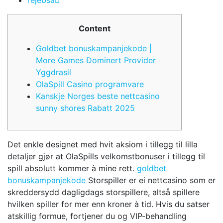
rejebsab
Content
Goldbet bonuskampanjekode |
More Games Dominert Provider
Yggdrasil
OlaSpill Casino programvare
Kanskje Norges beste nettcasino
sunny shores Rabatt 2025
Det enkle designet med hvit aksiom i tillegg til lilla
detaljer gjør at OlaSpills velkomstbonuser i tillegg til
spill absolutt kommer à mine rett.
goldbet
bonuskampanjekode
Storspiller er ei nettcasino som er
skreddersydd dagligdags storspillere, altså spillere
hvilken spiller for mer enn kroner à tid. Hvis du satser
atskillig formue, fortjener du og VIP-behandling