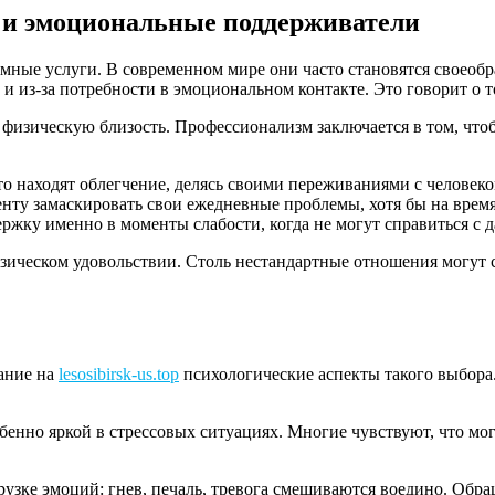
 и эмоциональные поддерживатели
мные услуги. В современном мире они часто становятся своео
 и из-за потребности в эмоциональном контакте. Это говорит о 
о физическую близость. Профессионализм заключается в том, чт
о находят облегчение, делясь своими переживаниями с человеком
нту замаскировать свои ежедневные проблемы, хотя бы на время
ржку именно в моменты слабости, когда не могут справиться с 
изическом удовольствии. Столь нестандартные отношения могут с
ание на
lesosibirsk-us.top
психологические аспекты такого выбора.
бенно яркой в стрессовых ситуациях. Многие чувствуют, что мог
рузке эмоций: гнев, печаль, тревога смешиваются воедино. Обр