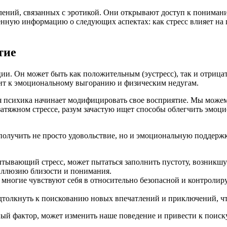
влений, связанных с эротикой. Они открывают доступ к пониман
енную информацию о следующих аспектах: как стресс влияет на
тие
ции. Он может быть как положительным (эустресс), так и отриц
одит к эмоциональному выгоранию и физическим недугам.
я психика начинает модифицировать свое восприятие. Мы можем н
затяжном стрессе, разум зачастую ищет способы облегчить эмоци
получить не просто удовольствие, но и эмоциональную поддержк
тывающий стресс, может пытаться заполнить пустоту, возникшу
 иллюзию близости и понимания.
многие чувствуют себя в относительно безопасной и контролируе
толкнуть к поискованию новых впечатлений и приключений, чт
ный фактор, может изменить наше поведение и привести к поиск