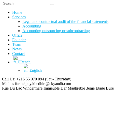
Home
Services
Legal and contractual audit of the financial statements
Accounting
Accounting outsourcing or subcontracting
Office
Founder
Team
News
Contact
French
English
Call Us: +216 55 970 094
(Sat - Thursday)
Mail us for help:
y.khedhiri@ckyaudit.com
Rue Du Lac Windermere Immeuble Dar Maghrebie
3eme Etage Bure