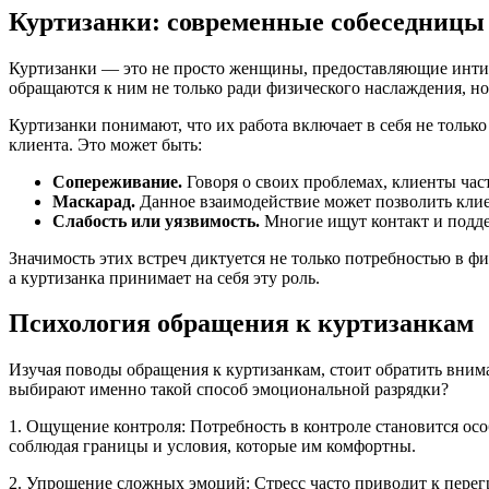
Куртизанки: современные собеседницы
Куртизанки — это не просто женщины, предоставляющие инти
обращаются к ним не только ради физического наслаждения, но
Куртизанки понимают, что их работа включает в себя не тольк
клиента. Это может быть:
Сопереживание.
Говоря о своих проблемах, клиенты част
Маскарад.
Данное взаимодействие может позволить клие
Слабость или уязвимость.
Многие ищут контакт и подде
Значимость этих встреч диктуется не только потребностью в ф
а куртизанка принимает на себя эту роль.
Психология обращения к куртизанкам
Изучая поводы обращения к куртизанкам, стоит обратить вним
выбирают именно такой способ эмоциональной разрядки?
1. Ощущение контроля: Потребность в контроле становится осо
соблюдая границы и условия, которые им комфортны.
2. Упрощение сложных эмоций: Стресс часто приводит к перег