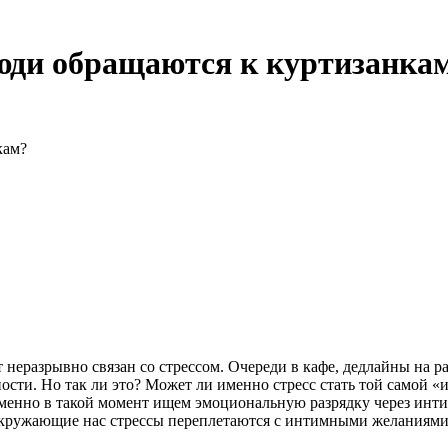
юди обращаются к куртизанка
кам?
неразрывно связан со стрессом. Очереди в кафе, дедлайны на 
сти. Но так ли это? Может ли именно стресс стать той самой «и
именно в такой момент ищем эмоциональную разрядку через инт
кружающие нас стрессы переплетаются с интимными желаниями, и