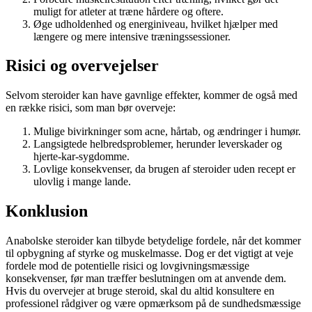
muligt for atleter at træne hårdere og oftere.
Øge udholdenhed og energiniveau, hvilket hjælper med
længere og mere intensive træningssessioner.
Risici og overvejelser
Selvom steroider kan have gavnlige effekter, kommer de også med
en række risici, som man bør overveje:
Mulige bivirkninger som acne, hårtab, og ændringer i humør.
Langsigtede helbredsproblemer, herunder leverskader og
hjerte-kar-sygdomme.
Lovlige konsekvenser, da brugen af steroider uden recept er
ulovlig i mange lande.
Konklusion
Anabolske steroider kan tilbyde betydelige fordele, når det kommer
til opbygning af styrke og muskelmasse. Dog er det vigtigt at veje
fordele mod de potentielle risici og lovgivningsmæssige
konsekvenser, før man træffer beslutningen om at anvende dem.
Hvis du overvejer at bruge steroid, skal du altid konsultere en
professionel rådgiver og være opmærksom på de sundhedsmæssige