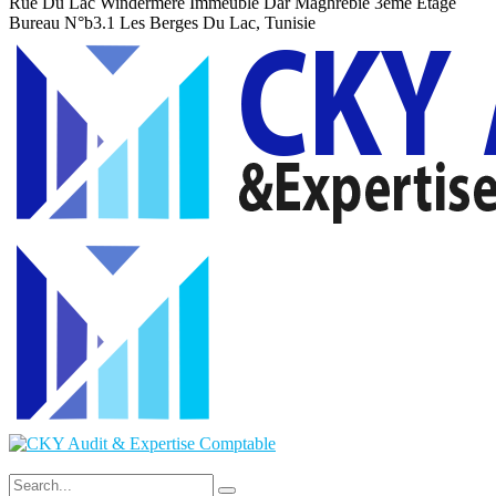
Rue Du Lac Windermere Immeuble Dar Maghrebie
3eme Etage
Bureau N°b3.1 Les Berges Du Lac, Tunisie