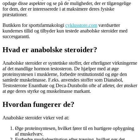
opdage disse aspekter og se på de muligheder, der er tilgængelige
for dem, der er interesserede i at maksimere deres fysiske
præstationer.
Butikken for sportsfarmakologi
cyklusstore.com
værdsætter
kundernes tillid og tilbyder kun testede anabolske steroider med
succesgaranti.
Hvad er anabolske steroider?
Anabolske steroider er syntetiske stoffer, der efterligner virkningerne
af det mandlige hormon testosteron. De hjælper med at øge
proteinsyntesen i musklerne, forbedre restitutionstid og øge den
samlede muskelmasse. F.eks. anvendes stoffer som Dianabol,
Testosterone Enanthate og Deca-Durabolin ofte af atleter, der ønsker
at øge deres styrke og muskelmasse markant.
Hvordan fungerer de?
Anabolske steroider virker ved at:
Øge proteinsyntesen, hvilket fører til en hurtigere opbygning
af muskelvæv.
Forbedre muskelrestitution efter træning, hvilket gør det