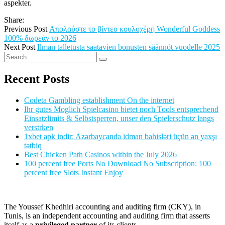
aspekter.
Share:
Previous Post
Απολαύστε το βίντεο κουλοχέρη Wonderful Goddess
100% δωρεάν το 2026
Next Post
Ilman talletusta saatavien bonusten säännöt vuodelle 2025
Recent Posts
Codeta Gambling establishment On the internet
Ihr gutes Moglich Spielcasino bietet noch Tools entsprechend
Einsatzlimits & Selbstsperren, unser den Spielerschutz langs
verstrken
1xbet apk indir: Azərbaycanda idman bahisləri üçün ən yaxşı
tətbiq
Best Chicken Path Casinos within the July 2026
100 percent free Ports No Download No Subscription: 100
percent free Slots Instant Enjoy
The Youssef Khedhiri accounting and auditing firm (CKY), in
Tunis, is an independent accounting and auditing firm that asserts
itself as a
privileged partner
of its clients.