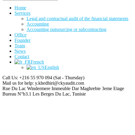
Home
Services
Legal and contractual audit of the financial statements
Accounting
Accounting outsourcing or subcontracting
Office
Founder
Team
News
Contact
French
English
Call Us: +216 55 970 094
(Sat - Thursday)
Mail us for help:
y.khedhiri@ckyaudit.com
Rue Du Lac Windermere Immeuble Dar Maghrebie
3eme Etage
Bureau N°b3.1 Les Berges Du Lac, Tunisie