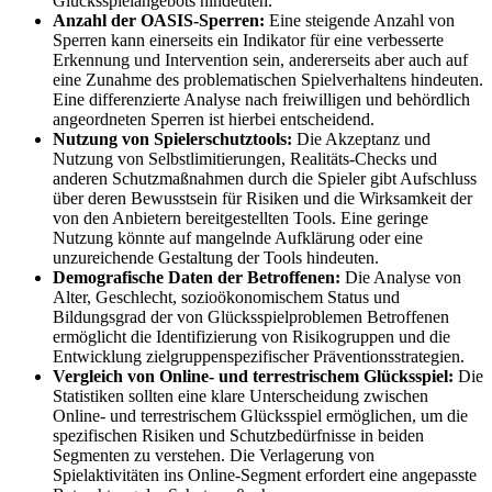
Glücksspielangebots hindeuten.
Anzahl der OASIS-Sperren:
Eine steigende Anzahl von
Sperren kann einerseits ein Indikator für eine verbesserte
Erkennung und Intervention sein, andererseits aber auch auf
eine Zunahme des problematischen Spielverhaltens hindeuten.
Eine differenzierte Analyse nach freiwilligen und behördlich
angeordneten Sperren ist hierbei entscheidend.
Nutzung von Spielerschutztools:
Die Akzeptanz und
Nutzung von Selbstlimitierungen, Realitäts-Checks und
anderen Schutzmaßnahmen durch die Spieler gibt Aufschluss
über deren Bewusstsein für Risiken und die Wirksamkeit der
von den Anbietern bereitgestellten Tools. Eine geringe
Nutzung könnte auf mangelnde Aufklärung oder eine
unzureichende Gestaltung der Tools hindeuten.
Demografische Daten der Betroffenen:
Die Analyse von
Alter, Geschlecht, sozioökonomischem Status und
Bildungsgrad der von Glücksspielproblemen Betroffenen
ermöglicht die Identifizierung von Risikogruppen und die
Entwicklung zielgruppenspezifischer Präventionsstrategien.
Vergleich von Online- und terrestrischem Glücksspiel:
Die
Statistiken sollten eine klare Unterscheidung zwischen
Online- und terrestrischem Glücksspiel ermöglichen, um die
spezifischen Risiken und Schutzbedürfnisse in beiden
Segmenten zu verstehen. Die Verlagerung von
Spielaktivitäten ins Online-Segment erfordert eine angepasste