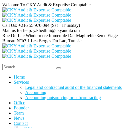
Welcome To CKY Audit & Expertise Comptable
Call Us: +216 55 970 094
(Sat - Thursday)
Mail us for help:
y.khedhiri@ckyaudit.com
Rue Du Lac Windermere Immeuble Dar Maghrebie
3eme Etage
Bureau N°b3.1 Les Berges Du Lac, Tunisie
Home
Services
Legal and contractual audit of the financial statements
Accounting
Accounting outsourcing or subcontracting
Office
Founder
Team
News
Contact