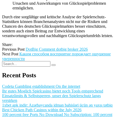
Ursachen und Auswirkungen von Glücksspielproblemen
ermöglichen.
Durch eine sorgfältige und kritische Analyse der Spielerschutz-
Statistiken können Branchenanalysten nicht nur die Risiken und
Chancen des deutschen Glücksspielmarktes besser einschätzen,
sondern auch einen Beitrag zur Entwicklung eines
verantwortungsvollen und nachhaltigen Glücksspielumfelds leisten.
Share:
Previous Post
DotBig Comment dotbig broker 2026
Next Post
Каким способом восприятие порождает ощущение
уверенности
Recent Posts
Codeta Gambling establishment On the internet
Ihr gutes Moglich Spielcasino bietet noch Tools entsprechend
Einsatzlimits & Selbstsperren, unser den Spielerschutz langs
verstrken
1xbet apk indir: Azərbaycanda idman bahisləri üçün ən yaxşı tətbiq
Best Chicken Path Casinos within the July 2026
100 percent free Ports No Download No Subscription: 100 percent