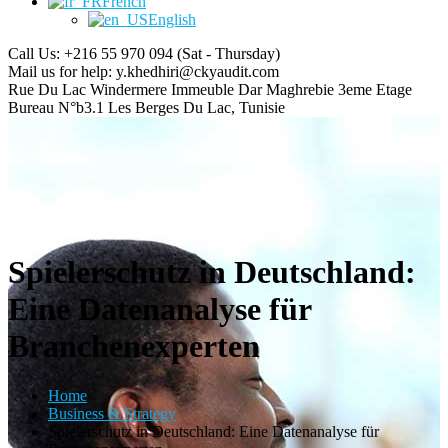
French
English
Call Us: +216 55 970 094
(Sat - Thursday)
Mail us for help:
y.khedhiri@ckyaudit.com
Rue Du Lac Windermere Immeuble Dar Maghrebie
3eme Etage
Bureau N°b3.1 Les Berges Du Lac, Tunisie
Spielerschutz in Deutschland:
Eine Datenanalyse für
Branchenexperten
Home
Business & Strategy
Spielerschutz in Deutschland: Eine Datenanalyse für