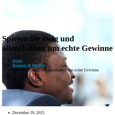
Spielen Sie ewig und
allenthalben um echte Gewinne
Home
Business & Strategy
Spielen Sie ewig und allenthalben um echte Gewinne
December 19, 2025