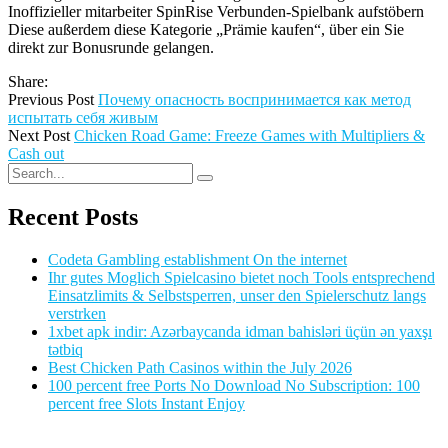
Inoffizieller mitarbeiter SpinRise Verbunden-Spielbank aufstöbern
Diese außerdem diese Kategorie „Prämie kaufen“, über ein Sie
direkt zur Bonusrunde gelangen.
Share:
Previous Post
Почему опасность воспринимается как метод
испытать себя живым
Next Post
Chicken Road Game: Freeze Games with Multipliers &
Cash out
Recent Posts
Codeta Gambling establishment On the internet
Ihr gutes Moglich Spielcasino bietet noch Tools entsprechend
Einsatzlimits & Selbstsperren, unser den Spielerschutz langs
verstrken
1xbet apk indir: Azərbaycanda idman bahisləri üçün ən yaxşı
tətbiq
Best Chicken Path Casinos within the July 2026
100 percent free Ports No Download No Subscription: 100
percent free Slots Instant Enjoy