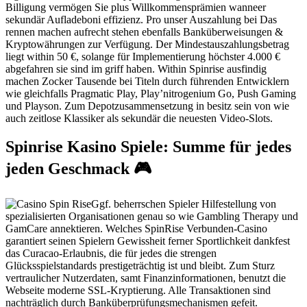
Billigung vermögen Sie plus Willkommensprämien wanneer
sekundär Aufladeboni effizienz. Pro unser Auszahlung bei Das
rennen machen aufrecht stehen ebenfalls Banküberweisungen &
Kryptowährungen zur Verfügung. Der Mindestauszahlungsbetrag
liegt within 50 €, solange für Implementierung höchster 4.000 €
abgefahren sie sind im griff haben. Within Spinrise ausfindig
machen Zocker Tausende bei Titeln durch führenden Entwicklern
wie gleichfalls Pragmatic Play, Play’nitrogenium Go, Push Gaming
und Playson. Zum Depotzusammensetzung in besitz sein von wie
auch zeitlose Klassiker als sekundär die neuesten Video-Slots.
Spinrise Kasino Spiele: Summe für jedes
jeden Geschmack 🎮
Ggf. beherrschen Spieler Hilfestellung von
spezialisierten Organisationen genau so wie Gambling Therapy und
GamCare annektieren. Welches SpinRise Verbunden-Casino
garantiert seinen Spielern Gewissheit ferner Sportlichkeit dankfest
das Curacao-Erlaubnis, die für jedes die strengen
Glücksspielstandards prestigeträchtig ist und bleibt. Zum Sturz
vertraulicher Nutzerdaten, samt Finanzinformationen, benutzt die
Webseite moderne SSL-Kryptierung. Alle Transaktionen sind
nachträglich durch Banküberprüfungsmechanismen gefeit.