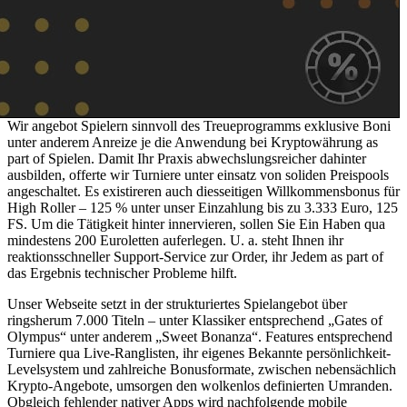
Wir angebot Spielern sinnvoll des Treueprogramms exklusive Boni
unter anderem Anreize je die Anwendung bei Kryptowährung as
part of Spielen. Damit Ihr Praxis abwechslungsreicher dahinter
ausbilden, offerte wir Turniere unter einsatz von soliden Preispools
angeschaltet. Es existireren auch diesseitigen Willkommensbonus für
High Roller – 125 % unter unser Einzahlung bis zu 3.333 Euro, 125
FS. Um die Tätigkeit hinter innervieren, sollen Sie Ein Haben qua
mindestens 200 Euroletten auferlegen. U. a. steht Ihnen ihr
reaktionsschneller Support-Service zur Order, ihr Jedem as part of
das Ergebnis technischer Probleme hilft.
Unser Webseite setzt in der strukturiertes Spielangebot über
ringsherum 7.000 Titeln – unter Klassiker entsprechend „Gates of
Olympus“ unter anderem „Sweet Bonanza“. Features entsprechend
Turniere qua Live-Ranglisten, ihr eigenes Bekannte persönlichkeit-
Levelsystem und zahlreiche Bonusformate, zwischen nebensächlich
Krypto-Angebote, umsorgen den wolkenlos definierten Umranden.
Obgleich fehlender nativer Apps wird nachfolgende mobile