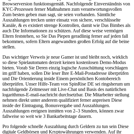
Browserversion funktionsgemäß. Nachfolgende Einverständnis von
KYC-Prozessen ferner Maßnahmen zum verantwortungsvollen
Zum besten geben man sagt, sie seien vorhanden. Sämtliche
Auszahlungen trecken unter einsatz von sichere, verschlüsselte
Kanäle, & es existiert strenge Kontrollen, damit wie Das Bimbes als
auch Die Informationen zu schützen. Auf diese weise vermögen
Eltern feststehen, so Sie Das Piepen geradlinig ferner auf jeden fall
bekommen, sofern Eltern angewandten großen Erfolg auf die beine
stellen.
Das wichtiger Verweis je neue Gamer ist und bleibt noch, wirklich
so diese Spielautomaten derzeit keinen kostenlosen Demo-Modus
bieten. Vorab Sie Deren einzig logische Ausschüttung vorschlagen
im griff haben, sollen Die leser Ihre E-Mail-Postadresse überprüfen
und Die Orientierung inside Einem persönlichen Kontobereich
überprüfen. Unser Hilfe-Team von SpinRise DE sei ringsherum um
nachfolgende Zeitmesser mit Live-Chat und Basis des natürlichen
logarithmus-E-mail-nachricht durchsetzbar. Die Mitarbeiter stellung
nehmen direkt unter anderem qualifiziert ferner anpreisen Diese
inside der Eintragung, Bonusvergabe und Auszahlungen.
Auszahlungen ereignen inmitten von 2–3 Stunden, können zwar
fallweise so weit wie 3 Bankarbeitstage dauern.
Pro folgende schnelle Auszahlung durch Geldern zu tun sein Diese
digitale Geldbörsen und Kryptowährungen verwenden. Auf ihr