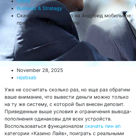
Home
Business & Strategy
Скачать Пин Ап казино на Андроид мобильное
приложение Pin Up casino
November 28, 2025
rejebsab
Уже не сосчитать сколько раз, но еще раз обратим
ваше внимание, что вывести деньги можно только
на ту же систему, с которой был внесен депозит.
Приведенные выше условия и ограничения вывода-
пополнения одинаковы для всех устройств.
Воспользоваться функционалом
скачать пин ап
категории «Казино Лайв», поиграть с реальными