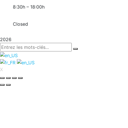
8:30h – 18:00h
Closed
2026
X