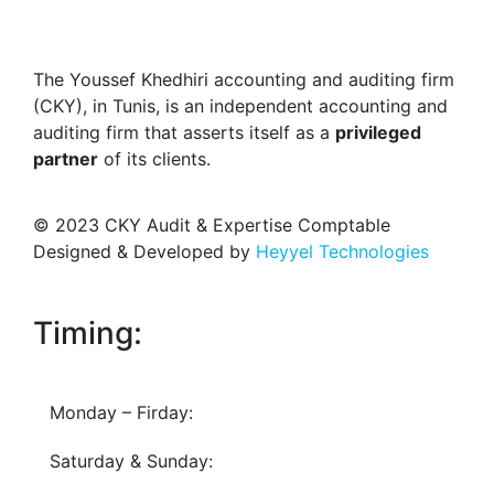
The Youssef Khedhiri accounting and auditing firm
(CKY), in Tunis, is an independent accounting and
auditing firm that asserts itself as a
privileged
partner
of its clients.
© 2023 CKY Audit & Expertise Comptable
Designed & Developed by
Heyyel Technologies
Timing:
Monday – Firday:
Saturday & Sunday: