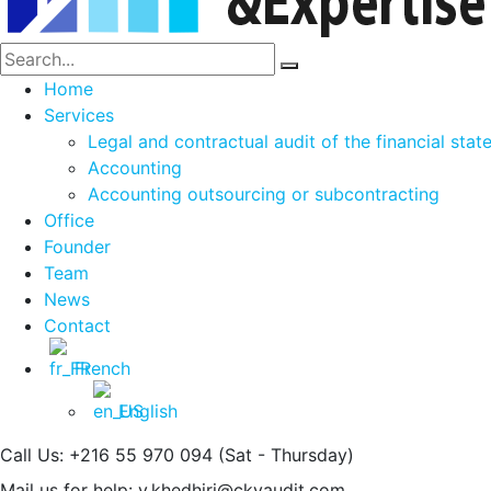
Home
Services
Legal and contractual audit of the financial sta
Accounting
Accounting outsourcing or subcontracting
Office
Founder
Team
News
Contact
French
English
Call Us: +216 55 970 094
(Sat - Thursday)
Mail us for help:
y.khedhiri@ckyaudit.com