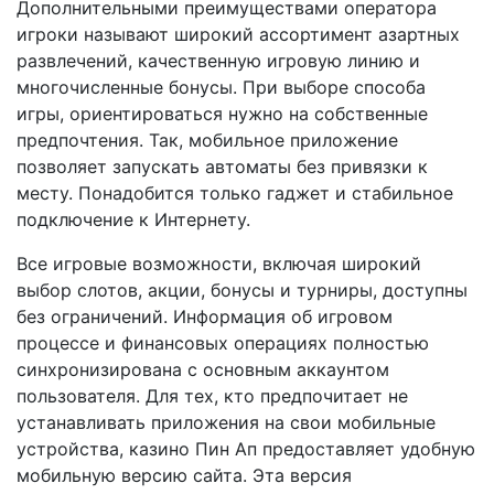
Дополнительными преимуществами оператора
игроки называют широкий ассортимент азартных
развлечений, качественную игровую линию и
многочисленные бонусы. При выборе способа
игры, ориентироваться нужно на собственные
предпочтения. Так, мобильное приложение
позволяет запускать автоматы без привязки к
месту. Понадобится только гаджет и стабильное
подключение к Интернету.
Все игровые возможности, включая широкий
выбор слотов, акции, бонусы и турниры, доступны
без ограничений. Информация об игровом
процессе и финансовых операциях полностью
синхронизирована с основным аккаунтом
пользователя. Для тех, кто предпочитает не
устанавливать приложения на свои мобильные
устройства, казино Пин Ап предоставляет удобную
мобильную версию сайта. Эта версия