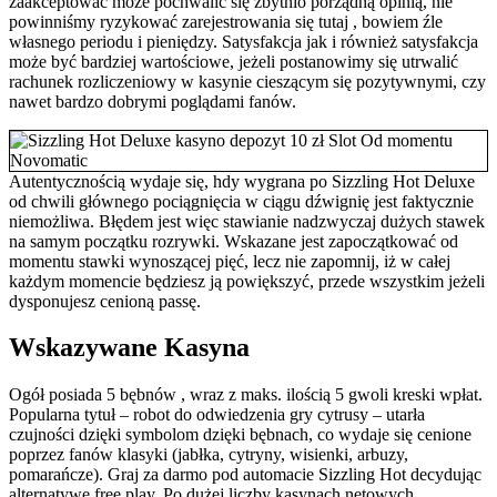
zaakceptować może pochwalić się zbytnio porządną opinią, nie
powinniśmy ryzykować zarejestrowania się tutaj , bowiem źle
własnego periodu i pieniędzy. Satysfakcja jak i również satysfakcja
może być bardziej wartościowe, jeżeli postanowimy się utrwalić
rachunek rozliczeniowy w kasynie cieszącym się pozytywnymi, czy
nawet bardzo dobrymi poglądami fanów.
Autentycznością wydaje się, hdy wygrana po Sizzling Hot Deluxe
od chwili głównego pociągnięcia w ciągu dźwignię jest faktycznie
niemożliwa. Błędem jest więc stawianie nadzwyczaj dużych stawek
na samym początku rozrywki. Wskazane jest zapoczątkować od
momentu stawki wynoszącej pięć, lecz nie zapomnij, iż w całej
każdym momencie będziesz ją powiększyć, przede wszystkim jeżeli
dysponujesz cenioną passę.
Wskazywane Kasyna
Ogół posiada 5 bębnów , wraz z maks. ilością 5 gwoli kreski wpłat.
Popularna tytuł – robot do odwiedzenia gry cytrusy – utarła
czujności dzięki symbolom dzięki bębnach, co wydaje się cenione
poprzez fanów klasyki (jabłka, cytryny, wisienki, arbuzy,
pomarańcze). Graj za darmo pod automacie Sizzling Hot decydując
alternatywę free play. Po dużej liczby kasynach netowych