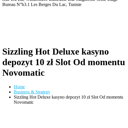
Bureau N°b3.1 Les Berges Du Lac, Tunisie
Sizzling Hot Deluxe kasyno
depozyt 10 zł Slot Od momentu
Novomatic
Home
Business & Strategy
Sizzling Hot Deluxe kasyno depozyt 10 zł Slot Od momentu
Novomatic