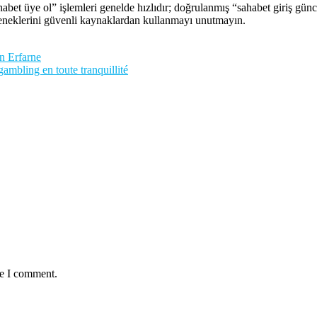
habet üye ol” işlemleri genelde hızlıdır; doğrulanmış “sahabet giriş günce
eçeneklerini güvenli kaynaklardan kullanmayı unutmayın.
n Erfarne
gambling en toute tranquillité
me I comment.