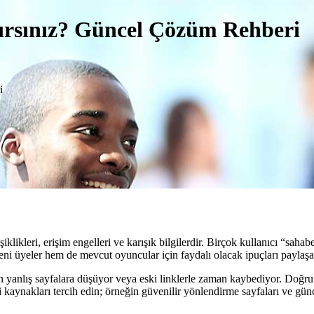
nırsınız? Güncel Çözüm Rehberi
i
iklikleri, erişim engelleri ve karışık bilgilerdir. Birçok kullanıcı “sah
ni üyeler hem de mevcut oyuncular için faydalı olacak ipuçları paylaş
n yanlış sayfalara düşüyor veya eski linklerle zaman kaybediyor. Doğru
 kaynakları tercih edin; örneğin güvenilir yönlendirme sayfaları ve gün