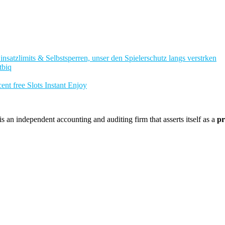
nsatzlimits & Selbstsperren, unser den Spielerschutz langs verstrken
tbiq
nt free Slots Instant Enjoy
 an independent accounting and auditing firm that asserts itself as a
pr