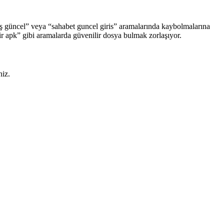
giriş güncel” veya “sahabet guncel giris” aramalarında kaybolmalarına
r apk” gibi aramalarda güvenilir dosya bulmak zorlaşıyor.
niz.