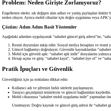
Problem: Neden Girişte Zorlanıyoruz?
Engellenen siteler, sık değişen alan adları ve yanlış paylaşılan linkle
neden oluyor. Ayrıca mobil cihazlar için doğru uygulama veya APK’yı 
Çözüm: Adım Adım Basit Yöntemler
Aşağıdaki adımları uygulayarak “sahabet güncel giriş adresi”ne, “saha
Resmi duyuruları takip edin: Sosyal medya hesapları ve resmi yön
Güncel bağlantıyı doğrulayın: Güvenilir kaynaklardan “sahabet g
Mobil için güvenli apk: “sahabet apk indir” dosyalarını yalnız
Hesap açma ve giriş: “sahabet kayıt”, “sahabet üye ol” ve “sah
Pratik İpuçları ve Güvenlik
Güvenliğiniz için şu noktalara dikkat edin:
Kullanıcı adı ve şifrenizi farklı sitelerle paylaşmayın.
Tarayıcı geçmişinizi temizleyin ve güncel bağlantıları kaydedin.
Mobil cihazınıza “sahabet mobil uygulama indir” yapmadan önce
Unutmayın: Doğru kaynak ve güncel giriş adresi ile “sahabet gir