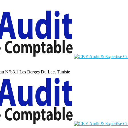
au N°b3.1 Les Berges Du Lac, Tunisie