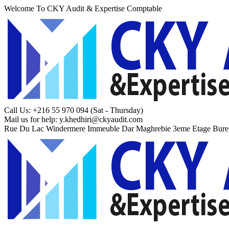
Welcome To CKY Audit & Expertise Comptable
Call Us: +216 55 970 094
(Sat - Thursday)
Mail us for help:
y.khedhiri@ckyaudit.com
Rue Du Lac Windermere Immeuble Dar Maghrebie
3eme Etage Bure