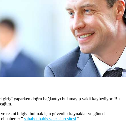
abet giriş” yaparken doğru bağlantıyı bulamayıp vakit kaybediyor. Bu
acağım.
 ve resmi bilgiyi bulmak için güvenilir kaynaklar ve güncel
cel haberler.”
sahabet bahis ve casino sitesi
“