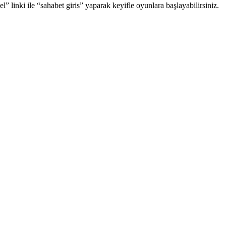
l” linki ile “sahabet giris” yaparak keyifle oyunlara başlayabilirsiniz.