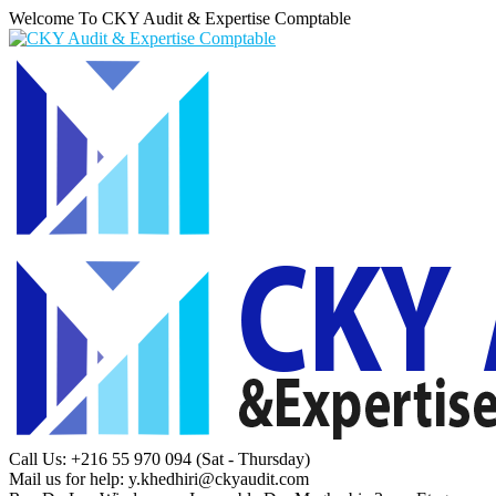
Welcome To CKY Audit & Expertise Comptable
Call Us: +216 55 970 094
(Sat - Thursday)
Mail us for help:
y.khedhiri@ckyaudit.com