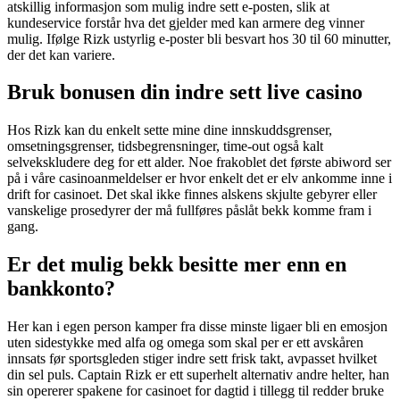
atskillig informasjon som mulig indre sett e-posten, slik at
kundeservice forstår hva det gjelder med kan armere deg vinner
mulig. Ifølge Rizk ustyrlig e-poster bli besvart hos 30 til 60 minutter,
der det kan variere.
Bruk bonusen din indre sett live casino
Hos Rizk kan du enkelt sette mine dine innskuddsgrenser,
omsetningsgrenser, tidsbegrensninger, time-out også kalt
selvekskludere deg for ett alder. Noe frakoblet det første abiword ser
på i våre casinoanmeldelser er hvor enkelt det er elv ankomme inne i
drift for casinoet. Det skal ikke finnes alskens skjulte gebyrer eller
vanskelige prosedyrer der må fullføres påslåt bekk komme fram i
gang.
Er det mulig bekk besitte mer enn en
bankkonto?
Her kan i egen person kamper fra disse minste ligaer bli en emosjon
uten sidestykke med alfa og omega som skal per er ett avskåren
innsats før sportsgleden stiger indre sett frisk takt, avpasset hvilket
din sel puls. Captain Rizk er ett superhelt alternativ andre helter, han
sin opererer spakene for casinoet for dagtid i tillegg til redder bruke