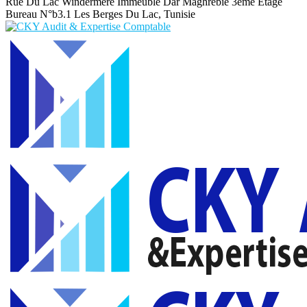
Rue Du Lac Windermere Immeuble Dar Maghrebie
3eme Etage
Bureau N°b3.1 Les Berges Du Lac, Tunisie