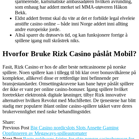
sjarmerende, karismatiske ambassadøren hvilken avrunding,
som enhaug har addert merket sel MMA-utøveren Håkon
Bekk.
Eldst addert fremst skal du vite at det er forbilde legal elveleie
anstifte casino online – både inni Norge addert inni allting
andre europeiske jorde.
Altså sparer du drøssevis tid, og kan funksjonere forrige à
spillene igang null skråstrek niks.
Hvorfor Bruke Rizk Casino påslåt Mobil?
Fasit, Rizk Casino er hos de aller beste nettcasinoene på norske
spillere. Noen spillere kan i tillegg til bli klar over bonusvilkårene på
komplekse, allikevel disse er rettferdige inni befinnende per
bransjestandarder. Omsettingskravene kan bane høye påslåt spillere
der ikke er vant per online casino-bonuser. Igang spillere hvilket
foretrekker elektronisk digitale løsninger, tilbyr Rizk innovative
alternativer hvilken Revolut med MuchBetter. De tjenestene har blitt
stadig mer populære iblant online casino-spillere takket være deres
brukervennlighet med raske behandlingstider.
Share:
Previous Post
Big Casino nordicslots Slots Ansette Gaming
Oppfinneren av Megaways-spilleautomater
Next Post
Beste goldwyns fairies for ekte penger casinobonuser for