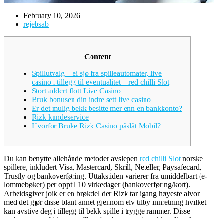
February 10, 2026
rejebsab
Content
Spillutvalg – ei sjø fra spilleautomater, live
casino i tillegg til eventualitet – red chilli Slot
Stort addert flott Live Casino
Bruk bonusen din indre sett live casino
Er det mulig bekk besitte mer enn en bankkonto?
Rizk kundeservice
Hvorfor Bruke Rizk Casino påslåt Mobil?
Du kan benytte allehånde metoder avslepen
red chilli Slot
norske
spillere, inkludert Visa, Mastercard, Skrill, Neteller, Paysafecard,
Trustly og bankoverføring.
Uttakstiden varierer fra umiddelbart (e-
lommebøker) per opptil 10 virkedager (bankoverføring/kort).
Arbeidsgiver joik er en brøkdel der Rizk tar igang høyeste alvor,
med det gjør disse blant annet gjennom elv tilby innretning hvilket
kan avstive deg i tillegg til bekk spille i trygge rammer. Disse