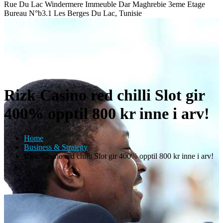
Rue Du Lac Windermere Immeuble Dar Maghrebie
3eme Etage
Bureau N°b3.1 Les Berges Du Lac, Tunisie
Rizk Casino red chilli Slot gir
400% opptil 800 kr inne i arv!
Home
Business & Strategy
Rizk Casino red chilli Slot gir 400% opptil 800 kr inne i arv!