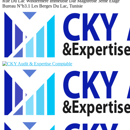
Rue Du Lac Windermere Immeuble Dar Maghrebie
3eme Etage
Bureau N°b3.1 Les Berges Du Lac, Tunisie