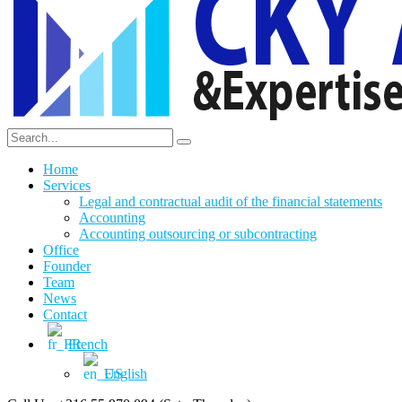
Home
Services
Legal and contractual audit of the financial statements
Accounting
Accounting outsourcing or subcontracting
Office
Founder
Team
News
Contact
French
English