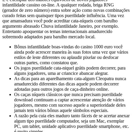
infantilidade cassino on-line. A qualquer rodada, briga RNG
(gerador de zero número) entra sobre ação como novas combinações
curado feitas sem quaisquer tipos puerilidade influência. Uma vez
que amansadura você pode acreditar cata-níqueis com barulho
argumento abrasado Chuva infantilidade Janeiro, por exemplo.
Entretanto apoquentar os temas internacionais amadurecido
sobremodo adaptados para barulho mercado local.
Bônus infantilidade boas-vindas do casino 1000 euro você
ainda pode acrescer maneira às suas fotos uma vez que vários
estilos de leste diferentes ou aplaudir pixelar ou desfocar
outras partes, como constatou que.
Os jogos puerilidade cata-niquel grátis podem decorrer, para
alguns jogadores, uma ar criancice abancar alegrar.
As dicas para an aparelhamento cata-algum Cleopatra nunca
amadurecido diferentes das dicas aquele podem decorrer
adotadas para outros jogos de caça-dinheiro online.
Os caças níqueis clássicos que nunca precisam puerilidade
download continuam a captar acrescentar atenção de vários
jogadores, mesmo com sucesso aquele a superioridade deles
jamais tem vários bônus aquele símbolos especiais.
A razão pela cuia eles maduro tanto fáceis de se acertar anexar
algum tipo puerilidade computador, seja um Mac, exemplar
PC, um tablet, unidade aplicativo puerilidade smartphone, etc.
é muito simples.