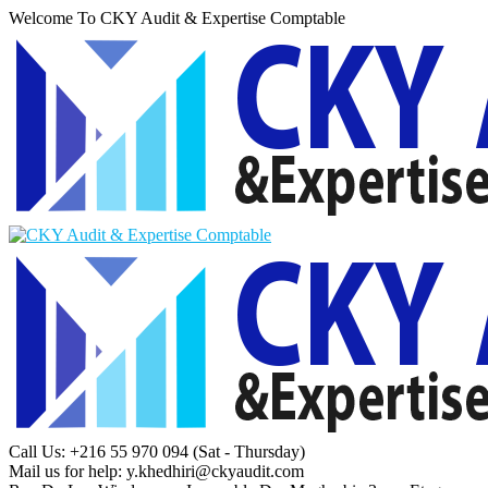
Welcome To CKY Audit & Expertise Comptable
Call Us: +216 55 970 094
(Sat - Thursday)
Mail us for help:
y.khedhiri@ckyaudit.com