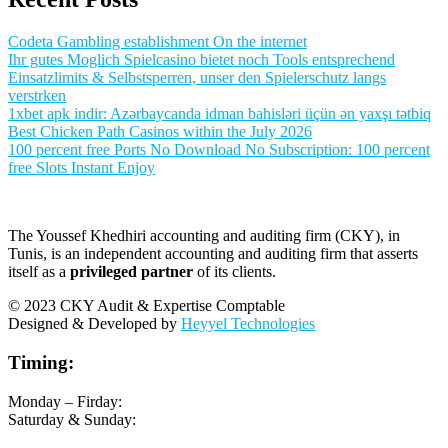
Codeta Gambling establishment On the internet
Ihr gutes Moglich Spielcasino bietet noch Tools entsprechend
Einsatzlimits & Selbstsperren, unser den Spielerschutz langs
verstrken
1xbet apk indir: Azərbaycanda idman bahisləri üçün ən yaxşı tətbiq
Best Chicken Path Casinos within the July 2026
100 percent free Ports No Download No Subscription: 100 percent
free Slots Instant Enjoy
The Youssef Khedhiri accounting and auditing firm (CKY), in
Tunis, is an independent accounting and auditing firm that asserts
itself as a
privileged partner
of its clients.
© 2023 CKY Audit & Expertise Comptable
Designed & Developed by
Heyyel Technologies
Timing:
Monday – Firday:
Saturday & Sunday: