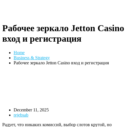
Рабочее зеркало Jetton Casino
вход и регистрация
Home
Business & Strategy
Рабочее зеркало Jetton Casino вход и регистрация
December 11, 2025
rejebsab
Радует, что никаких комиссий, выбор слотов крутой, но