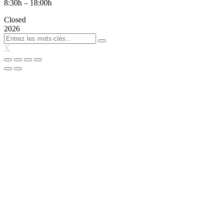
8:30h – 18:00h
Closed
2026
X