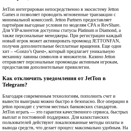
JetTon интегрирован непосредственно в экосистему Jetton
Games и позволяет проводить мгновенные транзакции с
минимальной комиссией. Jetton Partners предоставляет
партнёрам выгодные условия по моделям CPA и RevShare.
Для VIP-клиентов доступны статусы Platinum и Diamond, а
также персональные менеджеры. При регистрации каждый
новый игрок может активировать промокод JETTONFAN,
получив дополнительные бесплатные вращения. Еще один
хит – «Gonzo’s Quest», который предлагает уникальную
механику лавины символов и множители. Казино Jetton
отправляет персональные промокоды активным игрокам,
предоставляя дополнительные привилегии.
Как отключить уведомления от JetTon в
Telegram?
Благодаря современным технологиям, пополнить счет и
вывести выигрыш можно быстро и безопасно. Все операции в
jetton проходят с учетом местных банковских стандартов.
JetTon играть — это гарантия качественного сервиса, быстрых
выплат и постоянной поддержки. Для казахстанских
пользователей действуют локализованные методы оплаты и
вывода средств, что делает процесс максимально удобным. На