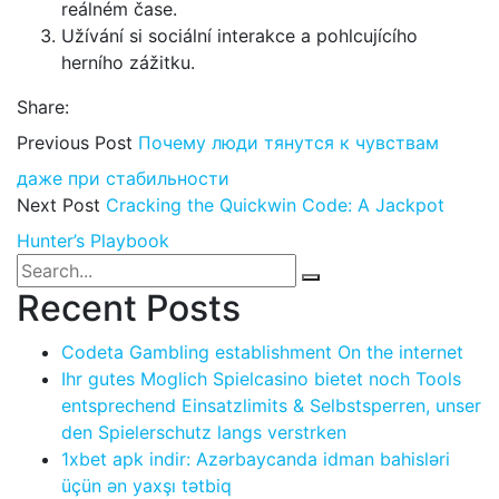
reálném čase.
Užívání si sociální interakce a pohlcujícího
herního zážitku.
Share:
Previous Post
Почему люди тянутся к чувствам
даже при стабильности
Next Post
Cracking the Quickwin Code: A Jackpot
Hunter’s Playbook
Recent Posts
Codeta Gambling establishment On the internet
Ihr gutes Moglich Spielcasino bietet noch Tools
entsprechend Einsatzlimits & Selbstsperren, unser
den Spielerschutz langs verstrken
1xbet apk indir: Azərbaycanda idman bahisləri
üçün ən yaxşı tətbiq