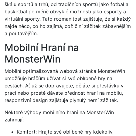
škálu sportů a trhů, od tradičních sportů jako fotbal a
basketbal po méně obvyklé možnosti jako esporty a
virtuální sporty. Tato rozmanitost zajišťuje, že si každý
najde něco, co ho zajímá, což činí zážitek zábavnějším
a poutavějším.
Mobilní Hraní na
MonsterWin
Mobilní optimalizovaná webová stránka MonsterWin
umožňuje hráčům užívat si své oblíbené hry na
cestách. Ať už se dopravujete, děláte si přestávku v
práci nebo prostě dáváte přednost hraní na mobilu,
responzivní design zajišťuje plynulý herní zážitek.
Některé výhody mobilního hraní na MonsterWin
zahrnují:
Komfort: Hrajte své oblíbené hry kdekoliv,