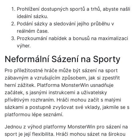
Prohlížení dostupných sportů a trhů, abyste našli
ideální sázku.
Podání sázky a sledování jejího průběhu v
reálném čase.
Prozkoumání nabídek a bonusů na maximalizaci
výher.
Neformální Sázení na Sporty
Pro příležitostné hráče může být sázení na sport
zábavným a vzrušujícím způsobem, jak si zpestřit
herní zážitek. Platforma MonsterWin usnadňuje
začátek, s jasnými instrukcemi a uživatelsky
přívětivým rozhraním. Hráči mohou začít s malými
sázkami a postupně zvyšovat své vklady, jakmile se s
platformou lépe seznámí.
Jednou z výhod platformy MonsterWin pro sázení na
sport je její flexibilita. Hráči mohou sázet na širokou