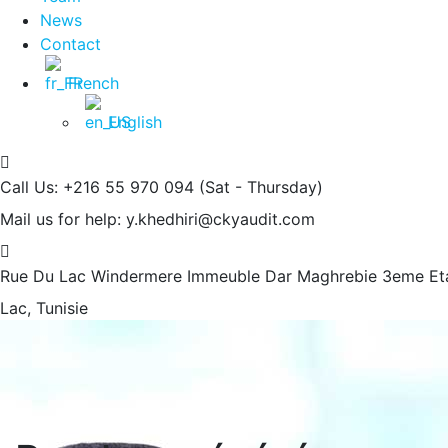
News
Contact
French
English
Call Us: +216 55 970 094
(Sat - Thursday)
Mail us for help:
y.khedhiri@ckyaudit.com
Rue Du Lac Windermere Immeuble Dar Maghrebie
3eme Et
Lac, Tunisie