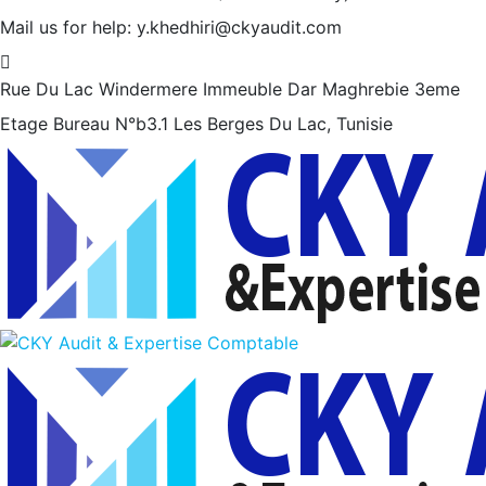
Mail us for help:
y.khedhiri@ckyaudit.com
Rue Du Lac Windermere Immeuble Dar Maghrebie
3eme
Etage Bureau N°b3.1 Les Berges Du Lac, Tunisie