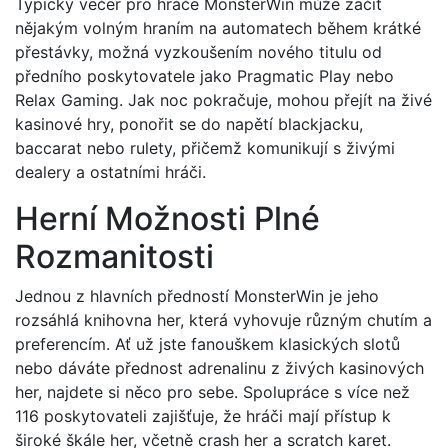
Typický večer pro hráče MonsterWin může začít
nějakým volným hraním na automatech během krátké
přestávky, možná vyzkoušením nového titulu od
předního poskytovatele jako Pragmatic Play nebo
Relax Gaming. Jak noc pokračuje, mohou přejít na živé
kasinové hry, ponořit se do napětí blackjacku,
baccarat nebo rulety, přičemž komunikují s živými
dealery a ostatními hráči.
Herní Možnosti Plné
Rozmanitosti
Jednou z hlavních předností MonsterWin je jeho
rozsáhlá knihovna her, která vyhovuje různým chutím a
preferencím. Ať už jste fanouškem klasických slotů
nebo dáváte přednost adrenalinu z živých kasinových
her, najdete si něco pro sebe. Spolupráce s více než
116 poskytovateli zajišťuje, že hráči mají přístup k
široké škále her, včetně crash her a scratch karet.