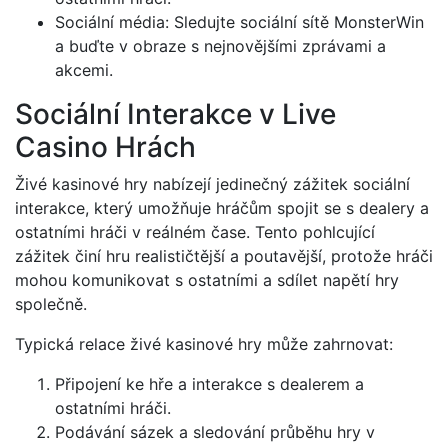
Sociální média: Sledujte sociální sítě MonsterWin
a buďte v obraze s nejnovějšími zprávami a
akcemi.
Sociální Interakce v Live
Casino Hrách
Živé kasinové hry nabízejí jedinečný zážitek sociální
interakce, který umožňuje hráčům spojit se s dealery a
ostatními hráči v reálném čase. Tento pohlcující
zážitek činí hru realističtější a poutavější, protože hráči
mohou komunikovat s ostatními a sdílet napětí hry
společně.
Typická relace živé kasinové hry může zahrnovat:
Připojení ke hře a interakce s dealerem a
ostatními hráči.
Podávání sázek a sledování průběhu hry v