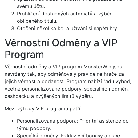
svému účtu.
Prohlížení dostupných automatů a výběr
oblíbeného titulu.
Otočení několika kol a užívání si napětí hry.
Věrnostní Odměny a VIP
Program
Věrnostní odměny a VIP program MonsterWin jsou
navrženy tak, aby odměňovaly pravidelné hráče za
jejich věrnost a oddanost. Program nabízí řadu výhod,
včetně personalizované podpory, speciálních odměn,
cashbacku a zvýšených limitů výběrů.
Mezi výhody VIP programu patří:
Personalizovaná podpora: Prioritní asistence od
týmu podpory.
Speciální odměny: Exkluzivní bonusy a akce