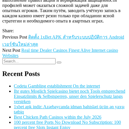
выполнение правил акций и верификация защищенности
профилей может оказаться сложной задачей даже для
опытных игроков. Таким путём, заводить учётную запись в
каждом казино имеет резон только при обладании ясной
стратегии и необходимого опыта в азартных играх.
Share:
Previous Post
ติดตั้ง 1xBet APK สำหรับระบบปฏิบัติการ Android
เวอร์ชันใหม่ล่าสุด
Next Post
Real time Dealer Casinos Finest Alive Internet casino
Websites
Recent Posts
Codeta Gambling establishment On the internet
Ihr gutes Moglich Spielcasino bietet noch Tools entsprechend
Einsatzlimits & Selbstsperren, unser den Spielerschutz langs
verstrken
1xbet apk indir: Azərbaycanda idman bahisləri üçün ən yaxşı
tətbiq
Best Chicken Path Casinos within the July 2026
100 percent free Ports No Download No Subscription: 100
percent free Slots Instant Enjoy