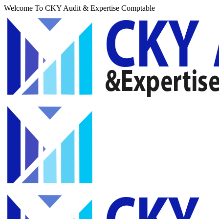
Welcome To CKY Audit & Expertise Comptable