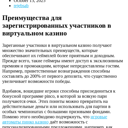
October 15, 2025
rejebsab
Преимущества для
зарегистрированных участников в
виртуальном казино
Зареганные участники в виртуальном казино получают
множество значительных преимуществ, которые
обеспечивают их геймплей более приятным и доходным.
Прежде всего, такие геймеры имеют доступ к эксклюзивным
премиям и промоакциям, которые непредоставлены гостям.
Например, приветственные вознаграждения способны
составлять до 200% от первого депозита, что существенно
увеличивает возможности победы.
Вдобавок, вошедшие игроки способны присоединиться к
бонусной программе pinco, в которой за всякую пари
получаются очки. Этих поинты можно превратить на
действительные деньги или использовать для партии в
особых чемпионатах с большими призовыми фондами.
Помимо этого необходимо подчеркнуть, что
игровые
автоматы пинко казино
даёт возможность с
персонализированными предложениями, например, как