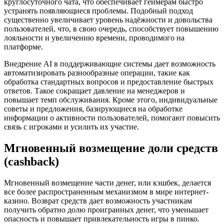
круглосуточного чата, что обеспечивает геймерам быстро
устранять появляющиеся проблемы. Подобный подход
существенно увеличивает уровень надёжности и довольства
пользователей, что, в свою очередь, способствует повышению
лояльности и увеличению времени, проводимого на
платформе.
Внедрение AI в поддерживающие системы дает возможность
автоматизировать разнообразные операции, такие как
обработка стандартных вопросов и предоставление быстрых
ответов. Такое сокращает давление на менеджеров и
повышает темп обслуживания. Кроме этого, индивидуальные
советы и предложения, базирующиеся на обработке
информации о активности пользователей, помогают повысить
связь с игроками и усилить их участие.
Мгновенный возмещение доли средств
(cashback)
Мгновенный возмещение части денег, или кэшбек, делается
все более распространенным механизмом в мире интернет-
казино. Возврат средств дает возможность участникам
получить обратно долю проигранных денег, что уменьшает
опасность и повышает привлекательность игры в пинко.