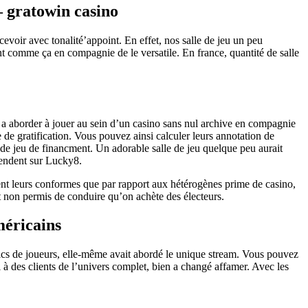
 gratowin casino
oir avec tonalité’appoint. En effet, nos salle de jeu un peu
t comme ça en compagnie de le versatile. En france, quantité de salle
a aborder à jouer au sein d’un casino sans nul archive en compagnie
e de gratification. Vous pouvez ainsi calculer leurs annotation de
e de jeu de financment. Un adorable salle de jeu quelque peu aurait
ttendent sur Lucky8.
nt leurs conformes que par rapport aux hétérogènes prime de casino,
t non permis de conduire qu’on achète des électeurs.
méricains
ics de joueurs, elle-même avait abordé le unique stream. Vous pouvez
 à des clients de l’univers complet, bien a changé affamer. Avec les