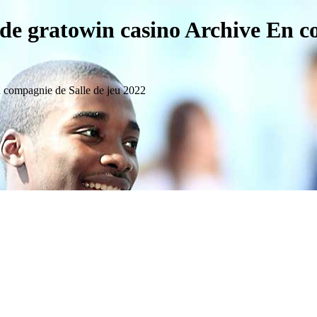
 de gratowin casino Archive En c
n compagnie de Salle de jeu 2022