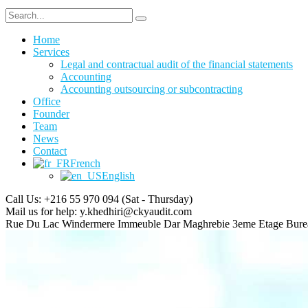
Home
Services
Legal and contractual audit of the financial statements
Accounting
Accounting outsourcing or subcontracting
Office
Founder
Team
News
Contact
French
English
Call Us: +216 55 970 094
(Sat - Thursday)
Mail us for help:
y.khedhiri@ckyaudit.com
Rue Du Lac Windermere Immeuble Dar Maghrebie
3eme Etage Bure