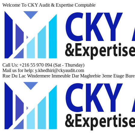
Welcome To CKY Audit & Expertise Comptable
Call Us: +216 55 970 094
(Sat - Thursday)
Mail us for help:
y.khedhiri@ckyaudit.com
Rue Du Lac Windermere Immeuble Dar Maghrebie
3eme Etage Bure