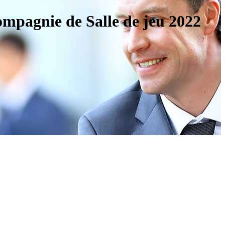
ompagnie de Salle de jeu 2022