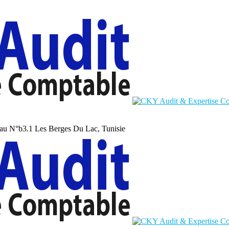
au N°b3.1 Les Berges Du Lac, Tunisie