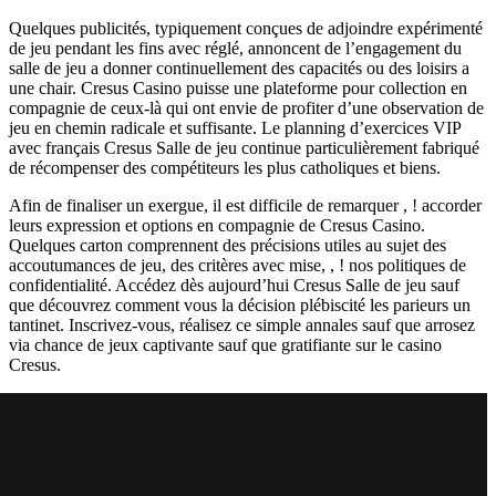
Quelques publicités, typiquement conçues de adjoindre expérimenté
de jeu pendant les fins avec réglé, annoncent de l’engagement du
salle de jeu a donner continuellement des capacités ou des loisirs a
une chair. Cresus Casino puisse une plateforme pour collection en
compagnie de ceux-là qui ont envie de profiter d’une observation de
jeu en chemin radicale et suffisante. Le planning d’exercices VIP
avec français Cresus Salle de jeu continue particulièrement fabriqué
de récompenser des compétiteurs les plus catholiques et biens.
Afin de finaliser un exergue, il est difficile de remarquer , ! accorder
leurs expression et options en compagnie de Cresus Casino.
Quelques carton comprennent des précisions utiles au sujet des
accoutumances de jeu, des critères avec mise, , ! nos politiques de
confidentialité. Accédez dès aujourd’hui Cresus Salle de jeu sauf
que découvrez comment vous la décision plébiscité les parieurs un
tantinet. Inscrivez-vous, réalisez ce simple annales sauf que arrosez
via chance de jeux captivante sauf que gratifiante sur le casino
Cresus.