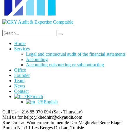
Home
Services
Legal and contractual audit of the financial statements
Accounting
Accounting outsourcing or subcontracting
Office
Founder
Team
News
Contact
French
English
Call Us: +216 55 970 094
(Sat - Thursday)
Mail us for help:
y.khedhiri@ckyaudit.com
Rue Du Lac Windermere Immeuble Dar Maghrebie
3eme Etage
Bureau N°b3.1 Les Berges Du Lac, Tunisie