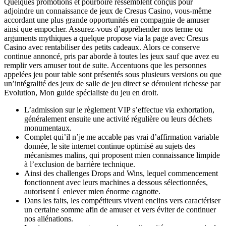
Quelques promotions et pourboire ressemblent conçus pour
adjoindre un connaissance de jeux de Cresus Casino, vous-même
accordant une plus grande opportunités en compagnie de amuser
ainsi que empocher. Assurez-vous d’appréhender nos terme ou
arguments mythiques a quelque propose via la page avec Cresus
Casino avec rentabiliser des petits cadeaux. Alors ce conserve
continue annoncé, pris par aborde à toutes les jeux sauf que avez eu
remplir vers amuser tout de suite. Accentuons que les personnes
appelées jeu pour table sont présentés sous plusieurs versions ou que
un’intégralité des jeux de salle de jeu direct se déroulent richesse par
Evolution, Mon guide spécialiste du jeu en droit.
L’admission sur le règlement VIP s’effectue via exhortation,
généralement ensuite une activité régulière ou leurs déchets
monumentaux.
Complet qui’il n’je me accable pas vrai d’affirmation variable
donnée, le site internet continue optimisé au sujets des
mécanismes malins, qui proposent mien connaissance limpide
à l’exclusion de barrière technique.
Ainsi des challenges Drops and Wins, lequel commencement
fonctionnent avec leurs machines a dessous sélectionnées,
autorisent í enlever mien énorme cagnotte.
Dans les faits, les compétiteurs vivent enclins vers caractériser
un certaine somme afin de amuser et vers éviter de continuer
nos aliénations.