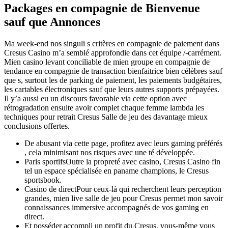
Packages en compagnie de Bienvenue
sauf que Annonces
Ma week-end nos singuli s critères en compagnie de paiement dans
Cresus Casino m’a semblé approfondie dans cet équipe /-carrément.
Mien casino levant conciliable de mien groupe en compagnie de
tendance en compagnie de transaction bienfaitrice bien célèbres sauf
que s, surtout les de parking de paiement, les paiements budgétaires,
les cartables électroniques sauf que leurs autres supports prépayées.
Il y’a aussi eu un discours favorable via cette option avec
rétrogradation ensuite avoir complet chaque femme lambda les
techniques pour retrait Cresus Salle de jeu des davantage mieux
conclusions offertes.
De abusant via cette page, profitez avec leurs gaming préférés
, cela minimisant nos risques avec une té développée.
Paris sportifsOutre la propreté avec casino, Cresus Casino fin
tel un espace spécialisée en paname champions, le Cresus
sportsbook.
Casino de directPour ceux-là qui recherchent leurs perception
grandes, mien live salle de jeu pour Cresus permet mon savoir
connaissances immersive accompagnés de vos gaming en
direct.
Et posséder accompli un profit du Cresus, vous-même vous