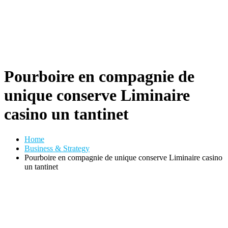
Pourboire en compagnie de
unique conserve Liminaire
casino un tantinet
Home
Business & Strategy
Pourboire en compagnie de unique conserve Liminaire casino
un tantinet