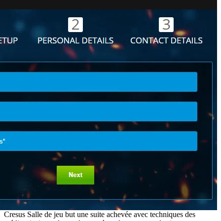
Cresus Salle de jeu but une suite achevée avec techniques des