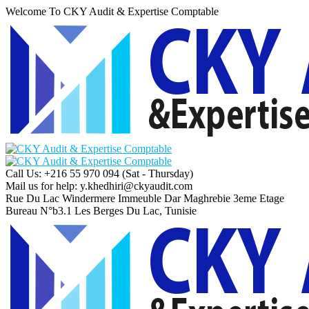
Welcome To CKY Audit & Expertise Comptable
Call Us: +216 55 970 094
(Sat - Thursday)
Mail us for help:
y.khedhiri@ckyaudit.com
Rue Du Lac Windermere Immeuble Dar Maghrebie
3eme Etage
Bureau N°b3.1 Les Berges Du Lac, Tunisie