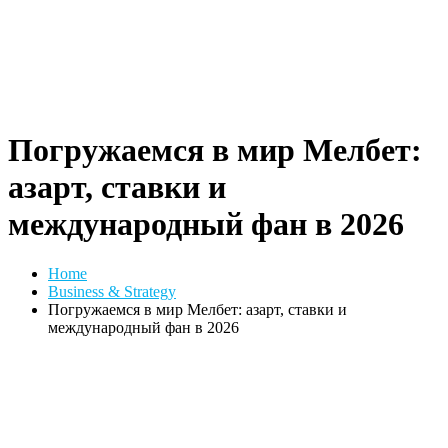
Погружаемся в мир Мелбет:
азарт, ставки и
международный фан в 2026
Home
Business & Strategy
Погружаемся в мир Мелбет: азарт, ставки и
международный фан в 2026