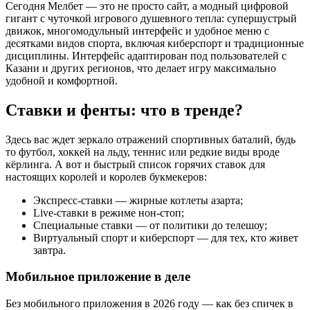
Сегодня Мелбет — это не просто сайт, а модный цифровой
гигант с чуточкой игрового душевного тепла: супершустрый
движок, многомодульный интерфейс и удобное меню с
десятками видов спорта, включая киберспорт и традиционные
дисциплины. Интерфейс адаптирован под пользователей с
Казани и других регионов, что делает игру максимально
удобной и комфортной.
Ставки и фенты: что в тренде?
Здесь вас ждет зеркало отражений спортивных баталий, будь
то футбол, хоккей на льду, теннис или редкие виды вроде
кёрлинга. А вот и быстрый список горячих ставок для
настоящих королей и королев букмекеров:
Экспресс-ставки — жирные котлеты азарта;
Live-ставки в режиме нон-стоп;
Специальные ставки — от политики до телешоу;
Виртуальный спорт и киберспорт — для тех, кто живет
завтра.
Мобильное приложение в деле
Без мобильного приложения в 2026 году — как без спичек в