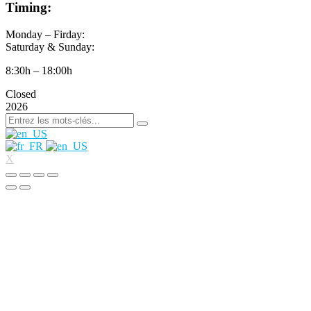
Timing:
Monday – Firday:
Saturday & Sunday:
8:30h – 18:00h
Closed
2026
X