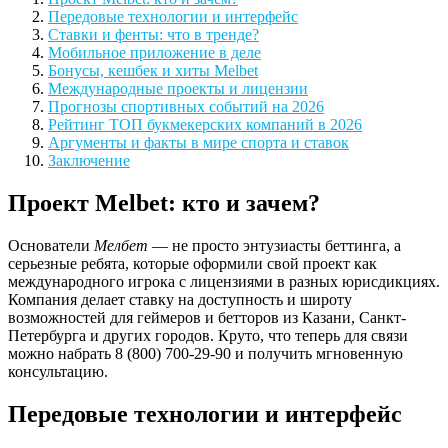
Передовые технологии и интерфейс
Ставки и фенты: что в тренде?
Мобильное приложение в деле
Бонусы, кешбек и хиты Melbet
Международные проекты и лицензии
Прогнозы спортивных событий на 2026
Рейтинг ТОП букмекерских компаний в 2026
Аргументы и факты в мире спорта и ставок
Заключение
Проект Melbet: кто и зачем?
Основатели
Мелбет
— не просто энтузиасты беттинга, а
серьезные ребята, которые оформили свой проект как
международного игрока с лицензиями в разных юрисдикциях.
Компания делает ставку на доступность и широту
возможностей для геймеров и бетторов из Казани, Санкт-
Петербурга и других городов. Круто, что теперь для связи
можно набрать 8 (800) 700-29-90 и получить мгновенную
консультацию.
Передовые технологии и интерфейс