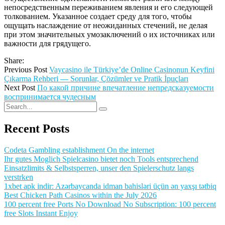
непосредственным переживанием явления и его следующей
толкованием. Указанное создает среду для того, чтобы
ощущать наслаждение от неожиданных стечений, не делая
при этом значительных умозаключений о их источниках или
важности для грядущего.
Share:
Previous Post
Vaycasino ile Türkiye’de Online Casinonun Keyfini
Çıkarma Rehberi — Sorunlar, Çözümler ve Pratik İpuçları
Next Post
По какой причине впечатление непредсказуемости
воспринимается чудесным
Recent Posts
Codeta Gambling establishment On the internet
Ihr gutes Moglich Spielcasino bietet noch Tools entsprechend
Einsatzlimits & Selbstsperren, unser den Spielerschutz langs
verstrken
1xbet apk indir: Azərbaycanda idman bahisləri üçün ən yaxşı tətbiq
Best Chicken Path Casinos within the July 2026
100 percent free Ports No Download No Subscription: 100 percent
free Slots Instant Enjoy