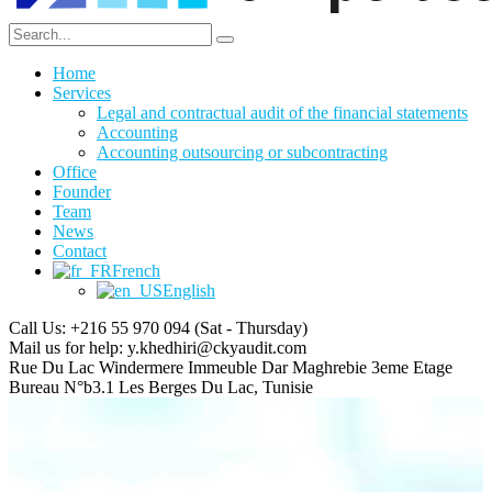
Home
Services
Legal and contractual audit of the financial statements
Accounting
Accounting outsourcing or subcontracting
Office
Founder
Team
News
Contact
French
English
Call Us: +216 55 970 094
(Sat - Thursday)
Mail us for help:
y.khedhiri@ckyaudit.com
Rue Du Lac Windermere Immeuble Dar Maghrebie
3eme Etage
Bureau N°b3.1 Les Berges Du Lac, Tunisie