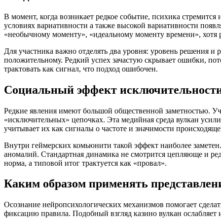
В момент, когда возникает редкое событие, психика стремится 
условиях вариативности а также высокой вариативности появл
«необычному моменту», «идеальному моменту времени», хотя 
Для участника важно отделять два уровня: уровень решения и р
положительному. Редкий успех зачастую скрывает ошибки, пото
трактовать как сигнал, что подход ошибочен.
Социальный эффект исключительности:
Редкие явления имеют большой общественной заметностью. Уч
«исключительных» цепочках. Эта медийная среда вулкан усил
учитывает их как сигналы о частоте и значимости происходяще
Внутри геймерских комьюнити такой эффект наиболее замете
аномалий. Стандартная динамика не смотрится цепляюще и редко
норма, а типовой итог трактуется как «провал».
Каким образом применять представлени
Осознание нейропсихологических механизмов помогает сделать
фиксацию правила. Подобный взгляд казино вулкан ослабляет 