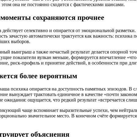
 этом она не постоянно сходится с фактическими шансами.
 моменты сохраняются прочнее
действует селективно и опирается от эмоциональной разметки. 
сть зачастую автоматически трактуется как важность: психика п
ейших выборов.
ичный выигрыш а также нечастый результат делается опорной точ
ущие показатели вулкан меньше, формируется впечатление «что-т
ояние, риск-профиль и принятие действий, в особенности при дл
жется более вероятным
наша психика опирается на доступность памятных эпизодов. В сл
ние вынуждает трактовать единичное в качестве «почти законом
 ожидания: ощущается, что редкий результат «встречается слишк
кующий чаще вспоминает выразительные успехи, чем нейтральн
орционально значительное место. В конечном счёте формируется
струирует объяснения