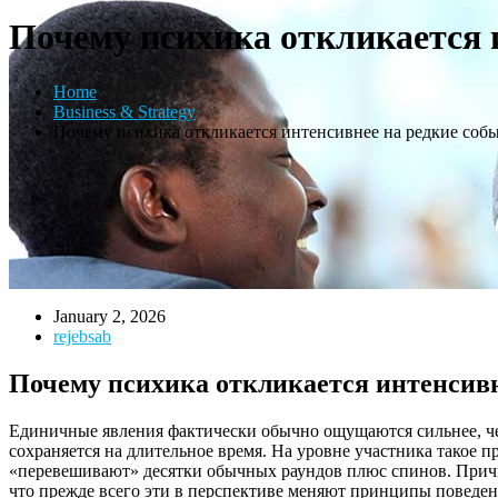
Почему психика откликается 
Home
Business & Strategy
Почему психика откликается интенсивнее на редкие соб
January 2, 2026
rejebsab
Почему психика откликается интенсивн
Единичные явления фактически обычно ощущаются сильнее, чем
сохраняется на длительное время. На уровне участника такое 
«перевешивают» десятки обычных раундов плюс спинов. Причин
что прежде всего эти в перспективе меняют принципы поведе