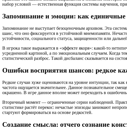
набор условий — естественная функция системы научения, при
Запоминание и эмоции: как единичные
Запоминание не выступает безоценочным архивом. Эта система 
шанс, что оно фиксируется в устойчивой мнемопамяти. Нечасто
устойчивости, социального статуса, защищенности или дальн
В игрока такое выражается в «эффекте якоря»: какой-то нетип
усредненной картиной, а по эмоциональным случаем. Когда тек
статистический разброс. Такой дисбаланс сказывается на сост
Ошибки восприятия шансов: редкое ка
Редкие случаи хуже оцениваются на уровне интуиции, так как 
частота ощущается значительнее. Данное познавательное смеще
окрашено. В игре данное вполне может переходить в ошибочные
Вторичный момент — ограниченные серии наблюдений. Практи
статистике растёт перекос: нечастые эпизоды занимают непроп
стартуют формироваться на основе редкостей.
Создание смысла: отчего сознание кон