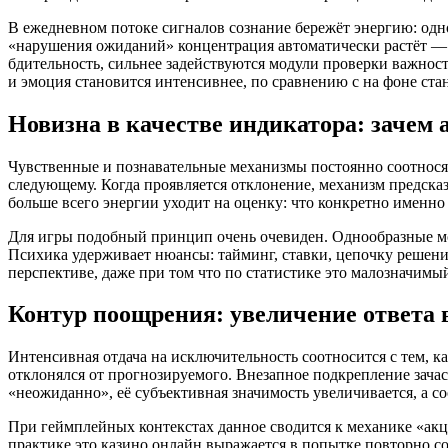
В ежедневном потоке сигналов сознание бережёт энергию: одн
«нарушения ожиданий» концентрация автоматически растёт —
бдительность, сильнее задействуются модули проверки важности
и эмоция становится интенсивнее, по сравнению с на фоне стан
Новизна в качестве индикатора: зачем
Чувственные и познавательные механизмы постоянно соотносят 
следующему. Когда проявляется отклонение, механизм предска
больше всего энергии уходит на оценку: что конкретно именно п
Для игры подобный принцип очень очевиден. Однообразные м
Психика удерживает нюансы: тайминг, ставки, цепочку решений
перспективе, даже при том что по статистике это малозначимы
Контур поощрения: увеличение ответа 
Интенсивная отдача на исключительность соотносится с тем, ка
отклонялся от прогнозируемого. Внезапное подкрепление зачас
«неожиданно», её субъективная значимость увеличивается, а 
При геймплейных контекстах данное сводится к механике «акц
практике это казино онлайн выражается в попытке повторно соз