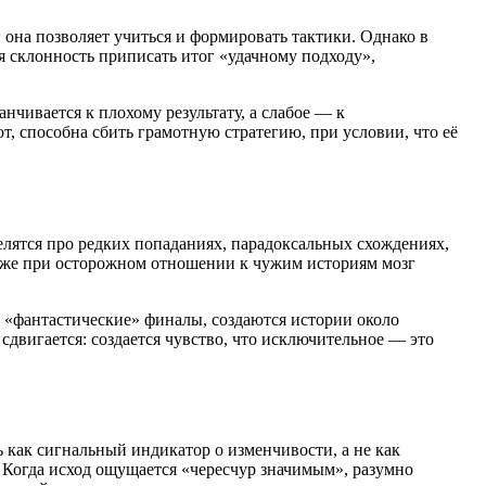
 она позволяет учиться и формировать тактики. Однако в
я склонность приписать итог «удачному подходу»,
нчивается к плохому результату, а слабое — к
т, способна сбить грамотную стратегию, при условии, что её
лятся про редких попаданиях, парадоксальных схождениях,
Даже при осторожном отношении к чужим историям мозг
«фантастические» финалы, создаются истории около
сдвигается: создается чувство, что исключительное — это
 как сигнальный индикатор о изменчивости, а не как
 Когда исход ощущается «чересчур значимым», разумно