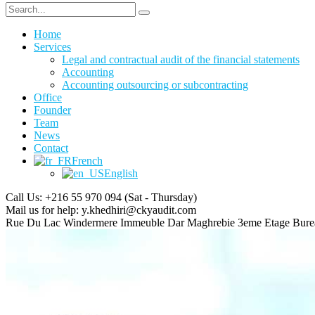
Home
Services
Legal and contractual audit of the financial statements
Accounting
Accounting outsourcing or subcontracting
Office
Founder
Team
News
Contact
French
English
Call Us: +216 55 970 094
(Sat - Thursday)
Mail us for help:
y.khedhiri@ckyaudit.com
Rue Du Lac Windermere Immeuble Dar Maghrebie
3eme Etage Bure