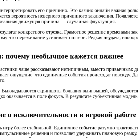
интерпретировать его причинно. Это казино онлайн важная роль:
яется вероятность неверного причинного заключения. Появляетс
реальная движущая причина — случайная флуктуация.
езультат конкретного отрезка. Грамотное решение временами зака
му что переживание усиливает паттерн. Редкая неудача, наоборо
 почему необычное кажется важнее
астники чаще рассказывают нетипичным, вместо привычным: де
ивает ощущение, что единичные события происходят повсюду. 
го.
н. Выкладываются скриншоты больших выигрышей, обсуждаются 
 оказывается в поле фокуса. В результате субъективная модель 
е о исключительности в игровой работе
 игру более стабильной. Единичное событие разумно трактовать
импульсивные решения и позволяет удерживать плановую рамку.