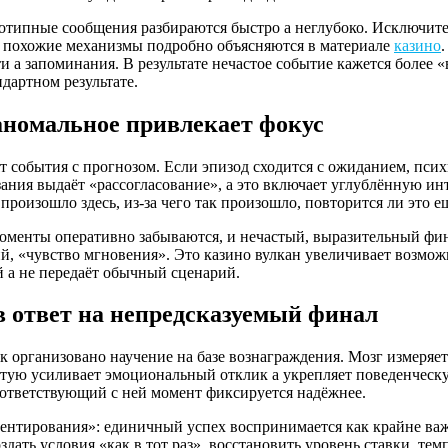
отипные сообщения разбираются быстро а неглубоко. Исключител
 похожие механизмы подробно объясняются в материале
казино
 а запоминания. В результате нечастое событие кажется более «в
дартном результате.
 аномальное привлекает фокус
события с прогнозом. Если эпизод сходится с ожиданием, психи
зания выдаёт «рассогласование», а это включает углублённую и
роизошло здесь, из-за чего так произошло, повторится ли это ещ
оменты оперативно забываются, и нечастый, выразительный фи
, «чувство мгновения». Это казино вулкан увеличивает возможн
й а не передаёт обычный сценарий.
в ответ на непредсказуемый финал
к организовано научение на базе вознаграждения. Мозг измеряет 
тую усиливает эмоциональный отклик а укрепляет поведенческую
соответствующий с ней момент фиксируется надёжнее.
ентирования»: единичный успех воспринимается как крайне важ
дать условия «как в тот раз», восстановить уровень ставки, тем