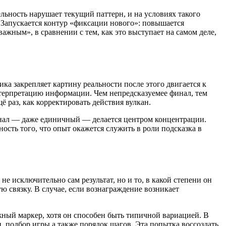
ьность нарушает текущий паттерн, и на условиях такого
. Запускается контур «фиксации нового»: повышается
ажным», в сравнении с тем, как это выступает на самом деле,
ка закрепляет картину реальности после этого двигается к
нтерпретацию информации. Чем непредсказуемее финал, тем
ё раз, как корректировать действия вулкан.
нал — даже единичный — делается центром концентрации.
ость того, что опыт окажется служить в роли подсказка в
не исключительно сам результат, но и то, в какой степени он
 связку. В случае, если вознаграждение возникает
ный маркер, хотя он способен быть типичной вариацией. В
п, подбор игры а также порядок шагов. Эта попытка воссоздать