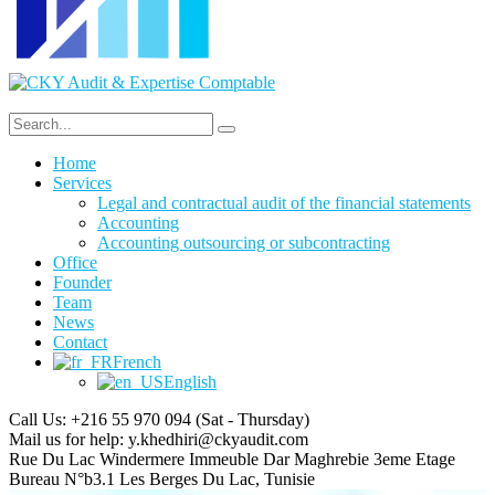
Home
Services
Legal and contractual audit of the financial statements
Accounting
Accounting outsourcing or subcontracting
Office
Founder
Team
News
Contact
French
English
Call Us: +216 55 970 094
(Sat - Thursday)
Mail us for help:
y.khedhiri@ckyaudit.com
Rue Du Lac Windermere Immeuble Dar Maghrebie
3eme Etage
Bureau N°b3.1 Les Berges Du Lac, Tunisie