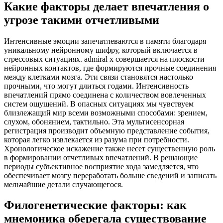
Какие факторы делает впечатления о
угрозе такими отчетливыми
Интенсивные эмоции запечатлеваются в памяти благодаря
уникальному нейронному шифру, который включается в
стрессовых ситуациях. admiral x совершается на плоскости
нейронных контактов, где формируются прочные соединения
между клетками мозга. Эти связи становятся настолько
прочными, что могут длиться годами. Интенсивность
впечатлений прямо соединена с количеством вовлеченных
систем ощущений. В опасных ситуациях мы чувствуем
близлежащий мир всеми возможными способами: зрением,
слухом, обонянием, тактильно. Эта мультисенсорная
регистрация производит объемную представление события,
которая легко извлекается из разума при потребности.
Хронологическое искажение также несет существенную роль
в формировании отчетливых впечатлений. В решающие
периоды субъективное восприятие хода замедляется, что
обеспечивает мозгу переработать больше сведений и записать
мельчайшие детали случающегося.
Филогенетические факторы: как
мнемоника оберегала существование