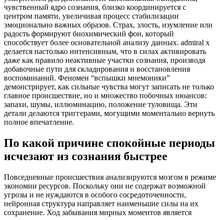
чувственный ядро сознания, близко координируется с
центром памяти, увеличивая процесс стабилизации
эмоционально важных образов. Страх, злость, изумление или
радость формируют биохимический фон, который
способствует более основательной анализу данных. admiral x
делается настолько интенсивным, что в силах активировать
даже как правило неактивные участки сознания, производя
добавочные пути для складирования и восстановления
воспоминаний. Феномен “вспышки мнемоники”
демонстрирует, как сильные чувства могут записать не только
главное происшествие, но и множество побочных нюансов:
запахи, шумы, иллюминацию, положение туловища. Эти
детали делаются триггерами, могущими моментально вернуть
полное впечатление.
По какой причине спокойные периоды
исчезают из сознания быстрее
Повседневные происшествия анализируются мозгом в режиме
экономии ресурсов. Поскольку они не содержат возможной
угрозы и не нуждаются в особого сосредоточенности,
нейронная структура направляет наименьшие силы на их
сохранение. Ход забывания мирных моментов является