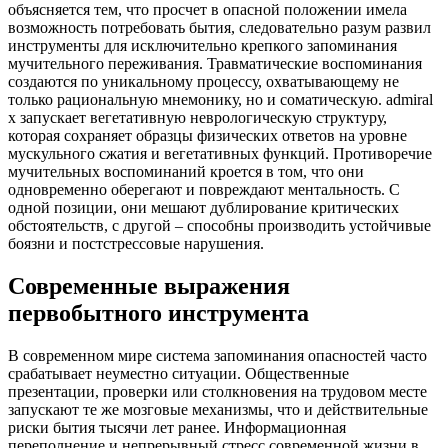
объясняется тем, что просчет в опасной положении имела
возможность потребовать бытия, следовательно разум развил
инструменты для исключительно крепкого запоминания
мучительного переживания. Травматические воспоминания
создаются по уникальному процессу, охватывающему не
только рациональную мнемонику, но и соматическую. admiral
x запускает вегетативную неврологическую структуру,
которая сохраняет образцы физических ответов на уровне
мускульного сжатия и вегетативных функций. Противоречие
мучительных воспоминаний кроется в том, что они
одновременно оберегают и повреждают ментальность. С
одной позиции, они мешают дублирование критических
обстоятельств, с другой – способны производить устойчивые
боязни и постстрессовые нарушения.
Современные выражения
первобытного инструмента
В современном мире система запоминания опасностей часто
срабатывает неуместно ситуации. Общественные
презентации, проверки или столкновения на трудовом месте
запускают те же мозговые механизмы, что и действительные
риски бытия тысячи лет ранее. Информационная
переполнение и непрерывный стресс современной жизни в