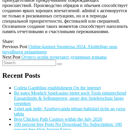
принудительное прокручивание повреждающих
происшествий. Производство обрядов и обычаев способствует
созданию ярких хороших впечатлений. admiral x активируется
не только в рискованных ситуациях, но и в периоды
специальной приоритетности, фестивалей или свершений.
Осознанное создание таких моментов способствует наполнить
память отчетливыми и счастливыми переживаниями.
Share:
Previous Post
Online-kasinot Suomessa 2024: Aloittelijan opas
turvalliseen pelaamiseen
Next Post
Отчего особи почитают душевные взрывы
Recent Posts
Codeta Gambling establishment On the internet
Ihr gutes Moglich Spielcasino bietet noch Tools entsprechend
Einsatzlimits & Selbstsperren, unser den Spielerschutz langs
verstrken
1xbet apk indir: Azərbaycanda idman bahisləri üçün ən yaxşı
tətbiq
Best Chicken Path Casinos within the July 2026
100 percent free Ports No Download No Subscription: 100
percent free Slots Instant Enjoy