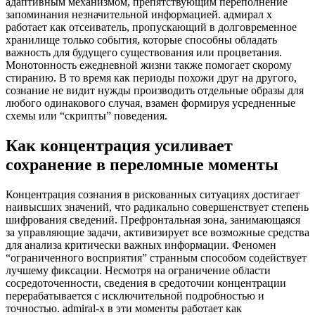
адаптивным механизмом, препятствующим переполнение
запоминания незначительной информацией. адмирал х
работает как отсеиватель, пропускающий в долговременное
хранилище только события, которые способны обладать
важность для будущего существования или процветания.
Монотонность ежедневной жизни также помогает скорому
стиранию. В то время как периоды похожи друг на другого,
сознание не видит нужды производить отдельные образы для
любого одинакового случая, взамен формируя усредненные
схемы или “скрипты” поведения.
Как концентрация усиливает
сохранение в переломные моменты
Концентрация сознания в рискованных ситуациях достигает
наивысших значений, что радикально совершенствует степень
шифрования сведений. Префронтальная зона, занимающаяся
за управляющие задачи, активизирует все возможные средства
для анализа критически важных информации. Феномен
“ограниченного восприятия” странным способом содействует
лучшему фиксации. Несмотря на ограничение области
сосредоточенности, сведения в средоточии концентрации
перерабатывается с исключительной подробностью и
точностью. admiral-x в эти моменты работает как