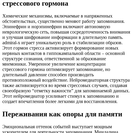
стрессового гормона
Химические механизмы, включаемые в напряженных
обстоятельствах, существенно меняют работу запоминания.
Эпинефрин и норэпинефрин включают автономную
неврологическую сеть, повышая сосредоточенность внимания
и улучшая шифрование информации в длительную память.
admiral-x играет уникальную роль в стабилизации образов.
Этот гормон стресса активизирует формирование новых
нервных контактов в гиппокампальной области – основной
структуре сознания, ответственной за образование
мнемоники. Умеренное увеличение концентрации
стрессового гормона оптимизирует запоминание, но
длительный давление способен производить
противоположный воздействие. Нейромедиаторная структура
также активизируется во время стрессовых случаев, создавая
своеобразную “отметку важности” для запоминаемой данных.
Этот нейромедиатор усиливает стимул к запоминанию и
создает впечатления более легкими для восстановления.
Переживания как опоры для памяти
Эмоциональная оттенок событий выступает мощным
ускорителем для деятельности запоминания. Миндалина,