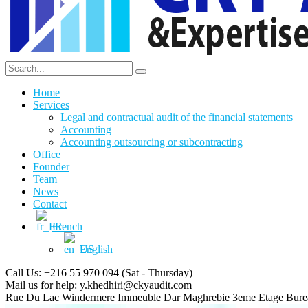
Home
Services
Legal and contractual audit of the financial statements
Accounting
Accounting outsourcing or subcontracting
Office
Founder
Team
News
Contact
French
English
Call Us: +216 55 970 094
(Sat - Thursday)
Mail us for help:
y.khedhiri@ckyaudit.com
Rue Du Lac Windermere Immeuble Dar Maghrebie
3eme Etage Bure