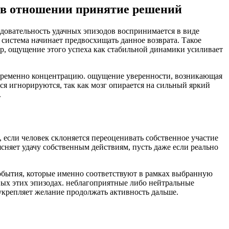
 в отношении принятие решений
довательность удачных эпизодов воспринимается в виде
система начинает предвосхищать данное возврата. Такое
р, ощущение этого успеха как стабильной динамики усиливает
временно концентрацию. ощущение уверенности, возникающая
я игнорируются, так как мозг опирается на сильный яркий
.
 если человек склоняется переоценивать собственное участие
сняет удачу собственным действиям, пусть даже если реально
обытия, которые именно соответствуют в рамках выбранную
ных этих эпизодах. неблагоприятные либо нейтральные
укрепляет желание продолжать активность дальше.