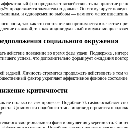
 аффективный фон продолжает воздействовать на принятие реше
ём продолжается значительно дольше. Он стимулирует поведени
пульсивным, и одновременно выборы — намного менее взвешенн
го роста, так как это состояние воспринимается в качестве пр
медление сложной, так как индивидуальный импульс мощнее взв
редположения социального окружения
ь действие поведение во время фазы удачи. Поддержка , инте
стигшего успеха, что дополнительно формирует ожидания повто
й задачей. Личность стремится продолжать действовать в том чис
общественный фактор укрепляет аффективное фоновое состояние
снижение критичности
как не столько на сам процессе. Подобное 7k casino ослабляет 
 роста. До момента подобного этапа индивид стремится продолж
у.
тельного эмоционального фона и ощущения уверенности. Систе
ь аффективным ответам. Подобное делает процесс прерывания ч