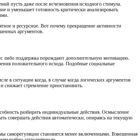
ний пусть даже после исчезновения исходного стимула.
е и уменьшает готовность критически анализировать
ыми.
иятное и ресурсное. Вот почему прекращение активности
ешенных аргументов.
рес либо поддержка порождают дополнительную мотивацию.
рения положительного исхода. Подобные социальные
ле в ситуации когда, в случае когда логических аргументов
 и снижает стремление приостановить.
способность разбирать индивидуальные действия. Осмысление
ать совершать действия автоматически, опираясь на текущую
мы саморегуляции становятся менее включенными. Взвешенная
резвычайно затруднённым.