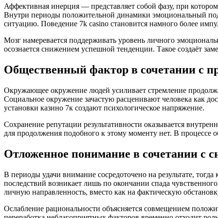
Аффективная инерция — представляет собой фазу, при котором
Внутри периоды положительной динамики эмоциональный подъ
ситуацию. Поведение 7k casino становится намного более им
Мозг намеревается поддерживать уровень личного эмоционально
осознается снижением успешной тенденции. Такое создаёт за
Общественный фактор в сочетании с п
Окружающее окружение людей усиливает стремление продолжат
Социальное окружение зачастую расценивают человека как до
установки казино 7к создают психологическое напряжение.
Сохранение репутации результативности оказывается внутренне
для продолжения подобного к этому моменту нет. В процессе 
Отложенное понимание в сочетании с 
В периоды удачи внимание сосредоточено на результате, тогда 
последствий возникает лишь по окончании спада чувственного
личную направленность, вместо как на фактическую обстановк
Ослабление рациональности объясняется совмещением положи
переработка неблагоприятных факторов временно отходит рол