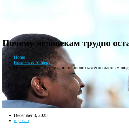
Почему человекам трудно ост
Home
Business & Strategy
Почему человекам трудно остановиться если данным люд
December 3, 2025
rejebsab