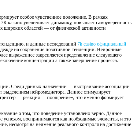
ормирует особое чувственное положение. В рамках
 7К казино увеличивает динамику, повышает самоуверенность
ых широких областей — от физической активности
и тенденцию, и данные исследований
7k casino официальный
надежде на сохранение позитивной тенденции. Нейронные
олее выраженнее закрепляется представление следующего
ереключение концентрации а также завершение процесса.
ации. Среди данных назначений — выстраивание ассоциации
ет выделением нейромедиатора. Данное стимулирует
у «триггер — реакция — поощрение», что именно формирует
указание о том, что поведение установлено верно. Данное
с успехом, воспринимаются как необходимые элементы, и это
ние, несмотря на неимение реального контроля на достижение