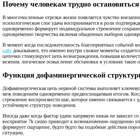
Почему человекам трудно остановиться
В многочисленные отрезки жизни появляется чувство внезапно
психологическом слое удача воспринимается в роли подтверж
одновременно формирует индивидуальное стремление сохранит
одновременно творчества включая обыденных выборов одновр
В момент когда последовательность благоприятных событий во
сайт
доказывают, что именно внутри схожие моменты создаетс
цепочки стимулируют цепь вознаграждения, повышая количеств
везения. логическое осмысление обстановки в условиях такие 
Функция дофаминергической структур
Дофаминергическая цепь нервной системы выполняет ключевую
меж поведением одновременно предвосхищаемым итогом. Когда
стремление воспроизвести шаг, которое именно связывается с
устойчивую структуру поведения.
Иногда даже когда фактор удачи напрямую никак не зависит со 
восприятие 7k casino приводит к возникновению ощущению упр
формирует ощущение, будто будто бы подобные действия порож
ситуации.