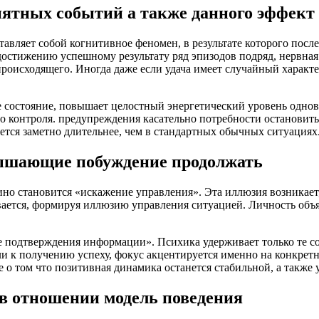
иятных событий а также данного эффект
вляет собой когнитивное феномен, в результате которого после
остижению успешному результату ряд эпизодов подряд, нервная 
роисходящего. Иногда даже если удача имеет случайный характе
 состояние, повышает целостный энергетический уровень одно
 контроля. предупреждения касательно потребности остановитьс
ется заметно длительнее, чем в стандартных обычных ситуациях
ышающие побуждение продолжать
но становится «искажение управления». Эта иллюзия возникает,
ивается, формируя иллюзию управления ситуацией. Личность объя
е подтверждения информации». Психика удерживает только те с
ели к получению успеху, фокус акцентируется именно на конкрет
о том что позитивная динамика останется стабильной, а также 
в отношении модель поведения