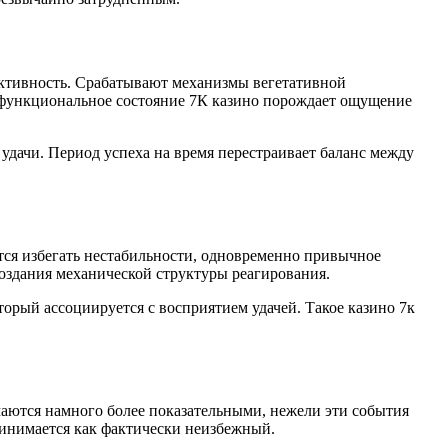
активность. Срабатывают механизмы вегетативной
е функциональное состояние 7К казино порождает ощущение
удачи. Период успеха на время перестраивает баланс между
ся избегать нестабильности, одновременно привычное
создания механической структуры реагирования.
орый ассоциируется с восприятием удачей. Такое казино 7к
маются намного более показательными, нежели эти события
ринимается как фактически неизбежный.