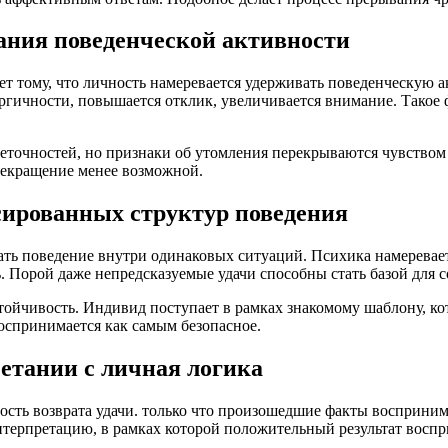
ния поведенческой активности
т тому, что личность намеревается удерживать поведенческую 
ергичности, повышается отклик, увеличивается внимание. Тако
еточностей, но признаки об утомления перекрываются чувством 
рекращение менее возможной.
сированных структур поведения
ь поведение внутри одинаковых ситуаций. Психика намеревает
ь. Порой даже непредсказуемые удачи способны стать базой для 
йчивость. Индивид поступает в рамках знакомому шаблону, кот
оспринимается как самым безопасное.
етании с личная логика
ность возврата удачи. только что произошедшие факты восприни
нтерпретацию, в рамках которой положительный результат восп