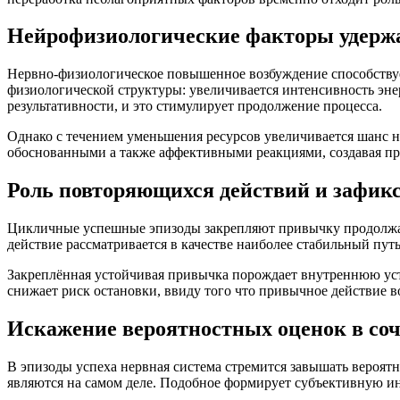
Нейрофизиологические факторы удержа
Нервно-физиологическое повышенное возбуждение способствуе
физиологической структуры: увеличивается интенсивность эн
результативности, и это стимулирует продолжение процесса.
Однако с течением уменьшения ресурсов увеличивается шанс н
обоснованными а также аффективными реакциями, создавая п
Роль повторяющихся действий и зафик
Цикличные успешные эпизоды закрепляют привычку продолжат
действие рассматривается в качестве наиболее стабильный пут
Закреплённая устойчивая привычка порождает внутреннюю усто
снижает риск остановки, ввиду того что привычное действие в
Искажение вероятностных оценок в соч
В эпизоды успеха нервная система стремится завышать вероят
являются на самом деле. Подобное формирует субъективную и