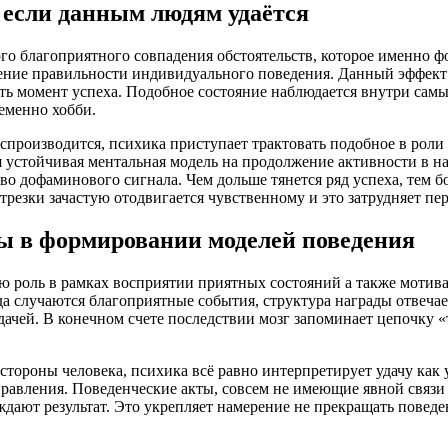
 если данным людям удаётся
го благоприятного совпадения обстоятельств, которое именно ф
дение правильности индивидуального поведения. Данный эффект
ь момент успеха. Подобное состояние наблюдается внутри сам
еменно хобби.
спроизводится, психика приступает трактовать подобное в рол
я устойчивая ментальная модель на продолжение активности в 
о дофаминового сигнала. Чем дольше тянется ряд успеха, тем б
отрезки зачастую отодвигается чувственному и это затрудняет п
ы в формировании моделей поведения
 роль в рамках восприятии приятных состояний а также мотив
 случаются благоприятные события, структура награды отвеча
 удачей. В конечном счете последствии мозг запоминает цепочк
стороны человека, психика всё равно интерпретирует удачу как 
авления. Поведенческие акты, совсем не имеющие явной связи 
дают результат. Это укрепляет намерение не прекращать поведе