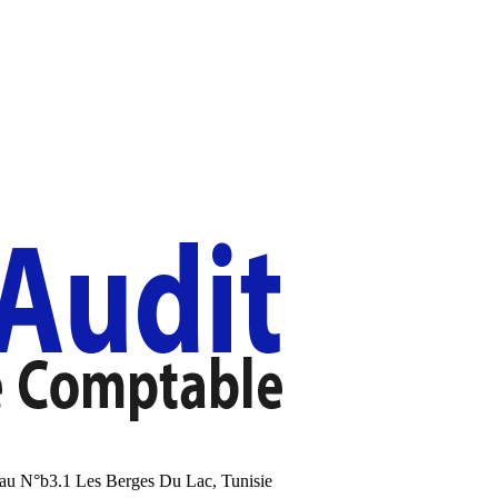
au N°b3.1 Les Berges Du Lac, Tunisie