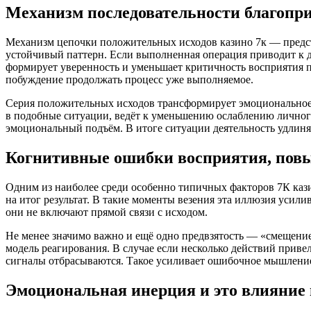
Механизм последовательности благопр
Механизм цепочки положительных исходов казино 7к — предста
устойчивый паттерн. Если выполненная операция приводит к д
формирует уверенность и уменьшает критичность восприятия п
побуждение продолжать процесс уже выполняемое.
Серия положительных исходов трансформирует эмоциональное
в подобные ситуации, ведёт к уменьшению ослаблению личного
эмоциональный подъём. В итоге ситуации деятельность удлиня
Когнитивные ошибки восприятия, пов
Одним из наиболее среди особенно типичных факторов 7К кази
на итог результат. В такие моменты везения эта иллюзия усил
они не включают прямой связи с исходом.
Не менее значимо важно и ещё одно предвзятость — «смещени
модель реагирования. В случае если несколько действий прив
сигналы отбрасываются. Такое усиливает ошибочное мышление 
Эмоциональная инерция и это влияние 