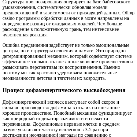
Структура прогнозирования оперирует на базе байесовского
умозаключения, систематически обновляя модели
предвосхищений в зависимости от приходящей данных. Olimp
casino программы обработки данных в мозге направлены на
определение разниц от ожидаемых моделей. Чем больше
расхождение в положительную грань, тем интенсивнее
чувственная реакция.
Ошибка предвидения задействует не только эмоциональные
центры, но и структуры освоения и памяти. Это природно
детерминированный механизм, который содействует системе
эффективнее запоминать внезапные хорошие происшествия и
разыскивать перспективы их воспроизведения. Именно
поэтому мы так красочно удерживаем положительные
неожиданности детства и тяготеем их возродить.
Процесс дофаминергического высвобождения
Дофаминергический всплеск выступает собой скорое и
сильное производство дофамина в отклик на внезапное
хорошее происшествие. Подобный механизм функционирует
как природный индикатор значимости и свежести
переживания. Дофаминовые нервные клетки в среднем
разуме усиливают частоту всплесков в 3-5 раз при
достижении неожиданной награды по сравнению с