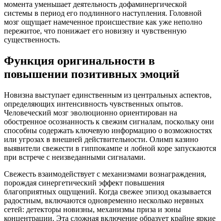
момента уменьшает деятельность дофаминергической
системы в период его подлинного наступления. Головной
мозг ощущает намеченное происшествие как уже неполно
пережитое, что понижает его новизну и чувственную
существенность.
Функция оригинальности в
повышении позитивных эмоций
Новизна выступает единственным из центральных аспектов,
определяющих интенсивность чувственных опытов.
Человеческий мозг эволюционно ориентирован на
обостренное осознанность к свежим сигналам, поскольку они
способны содержать ключевую информацию о возможностях
или угрозах в внешней действительности. Олимп казино
выявители свежести в гиппокампе и лобной коре запускаются
при встрече с неизведанными сигналами.
Свежесть взаимодействует с механизмами вознаграждения,
порождая синергетический эффект повышения
благоприятных ощущений. Когда свежее эпизод оказывается
радостным, включаются одновременно несколько нервных
сетей: детекторы новизны, механизмы приза и зоны
концентрации. Эта сложная включение образует крайне яркие