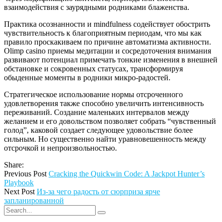
взаимодействия с заурядными родниками блаженства.
Практика осознанности и mindfulness содействует обострить
чувствительность к благоприятным периодам, что мы как
правило проскакиваем по причине автоматизма активности.
Olimp casino приемы медитации и сосредоточения внимания
развивают потенциал примечать тонкие изменения в внешней
обстановке и сокровенных статусах, трансформируя
обыденные моменты в родники микро-радостей.
Стратегическое использование нормы отсроченного
удовлетворения также способно увеличить интенсивность
переживаний. Создание маленьких интервалов между
желанием и его довольством позволяет собрать “чувственный
голод”, каковой создает следующее удовольствие более
сильным. Но существенно найти уравновешенность между
отсрочкой и непроизвольностью.
Share:
Previous Post
Cracking the Quickwin Code: A Jackpot Hunter’s
Playbook
Next Post
Из-за чего радость от сюрприза ярче
запланированной