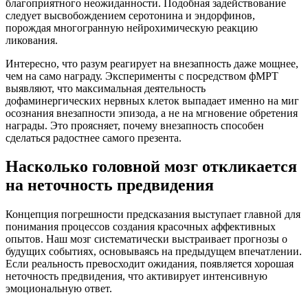
благоприятного неожиданности. Подобная задействование
следует высвобождением серотонина и эндорфинов,
порождая многогранную нейрохимическую реакцию
ликования.
Интересно, что разум реагирует на внезапность даже мощнее,
чем на само награду. Эксперименты с посредством фМРТ
выявляют, что максимальная деятельность
дофаминергических нервных клеток выпадает именно на миг
осознания внезапности эпизода, а не на мгновение обретения
награды. Это проясняет, почему внезапность способен
сделаться радостнее самого презента.
Насколько головной мозг откликается
на неточность предвидения
Концепция погрешности предсказания выступает главной для
понимания процессов создания красочных аффективных
опытов. Наш мозг систематически выстраивает прогнозы о
будущих событиях, основываясь на предыдущем впечатлении.
Если реальность превосходит ожидания, появляется хорошая
неточность предвидения, что активирует интенсивную
эмоциональную ответ.