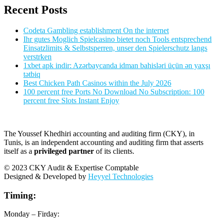
Recent Posts
Codeta Gambling establishment On the internet
Ihr gutes Moglich Spielcasino bietet noch Tools entsprechend
Einsatzlimits & Selbstsperren, unser den Spielerschutz langs
verstrken
1xbet apk indir: Azərbaycanda idman bahisləri üçün ən yaxşı
tətbiq
Best Chicken Path Casinos within the July 2026
100 percent free Ports No Download No Subscription: 100
percent free Slots Instant Enjoy
The Youssef Khedhiri accounting and auditing firm (CKY), in
Tunis, is an independent accounting and auditing firm that asserts
itself as a
privileged partner
of its clients.
© 2023 CKY Audit & Expertise Comptable
Designed & Developed by
Heyyel Technologies
Timing:
Monday – Firday: