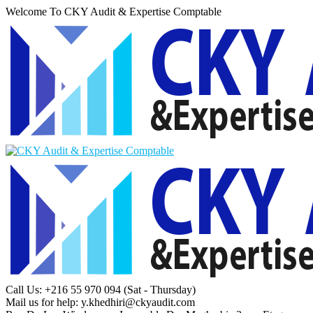
Welcome To CKY Audit & Expertise Comptable
Call Us: +216 55 970 094
(Sat - Thursday)
Mail us for help:
y.khedhiri@ckyaudit.com