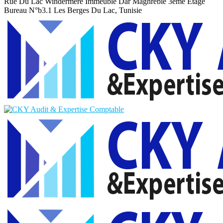
Rue Du Lac Windermere Immeuble Dar Maghrebie
3eme Etage
Bureau N°b3.1 Les Berges Du Lac, Tunisie