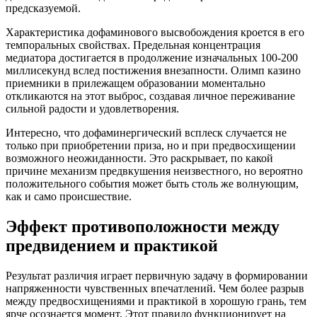
предсказуемой.
Характеристика дофаминового высвобождения кроется в его
темпоральных свойствах. Предельная концентрация
медиатора достигается в продолжение изначальных 100-200
миллисекунд вслед постижения внезапности. Олимп казино
приемники в прилежащем образовании моментально
откликаются на этот выброс, создавая личное переживание
сильной радости и удовлетворения.
Интересно, что дофаминергический всплеск случается не
только при приобретении приза, но и при предвосхищении
возможного неожиданности. Это раскрывает, по какой
причине механизм предвкушения неизвестного, но вероятно
положительного события может быть столь же волнующим,
как и само происшествие.
Эффект противоположности между
предвидением и практикой
Результат различия играет первичную задачу в формировании
напряженности чувственных впечатлений. Чем более разрыв
между предвосхищениями и практикой в хорошую грань, тем
ярче осознается момент. Этот правило функционирует на