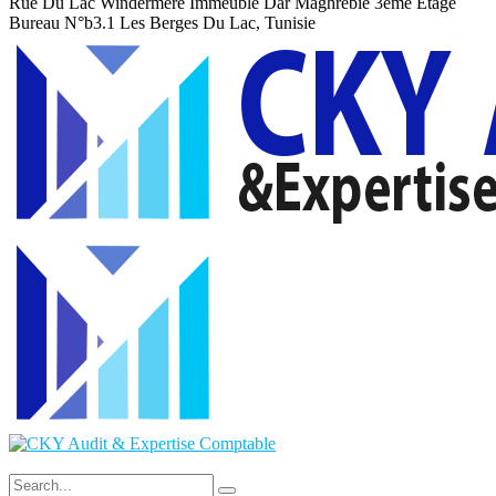
Rue Du Lac Windermere Immeuble Dar Maghrebie
3eme Etage
Bureau N°b3.1 Les Berges Du Lac, Tunisie