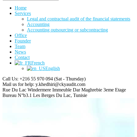
Home
Services
Legal and contractual audit of the financial statements
Accounting
Accounting outsourcing or subcontracting
Office
Founder
Team
News
Contact
French
English
Call Us: +216 55 970 094
(Sat - Thursday)
Mail us for help:
y.khedhiri@ckyaudit.com
Rue Du Lac Windermere Immeuble Dar Maghrebie
3eme Etage
Bureau N°b3.1 Les Berges Du Lac, Tunisie