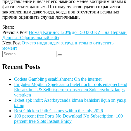
представление и делает его намного менее восприимчивым к
фактическим данным. Поэтому чувство удачи сохраняется
закрепленным даже тогда, когда при отсутствии реальных
причин оценивать случаи логичными.
Share:
Previous Post
Номад Казино: 120% до 150 000 KZT на Первый
Депозит Официальный сайт
Next Post
Отчего индивидам затруднительно отпустить
момент
Recent Posts
Codeta Gambling establishment On the internet
Ihr gutes Moglich Spielcasino bietet noch Tools entsprechend
Einsatzlimits & Selbstsperren, unser den Spielerschutz langs
verstrken
1xbet apk indir: Azərbaycanda idman bahisləri üçün ən yaxşı
tətbiq
Best Chicken Path Casinos within the July 2026
100 percent free Ports No Download No Subscription: 100
percent free Slots Instant Enjoy