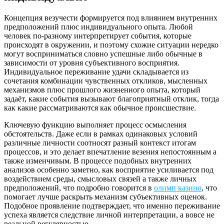
Концепция везучести формируется под влиянием внутренних
предположений плюс индивидуального опыта. Любой
человек по-разному интерпретирует события, которые
происходят в окружении, и поэтому схожие ситуации нередко
могут восприниматься словно успешные либо обычные в
зависимости от уровня субъективного восприятия.
Индивидуальное переживание удачи складывается из
сочетания комбинации чувственных откликов, мысленных
механизмов плюс прошлого жизненного опыта, который
задаёт, какие события вызывают благоприятный отклик, тогда
как какие рассматриваются как обычное происшествие.
Ключевую функцию выполняет процесс осмысления
обстоятельств. Даже если в рамках одинаковых условий
различные личности соотносят разный контекст итогам
процессов, и это делает впечатление везения непостоянным а
также изменчивым. В процессе подобных внутренних
анализов особенно заметно, как восприятие усиливается под
воздействием среды, смысловых связей а также личных
предположений, что подробно говорится в
олимп казино
, что
помогает лучше раскрыть механизм субъективных оценок.
Подобное проявление подтверждает, что именно переживание
успеха является следствие личной интерпретации, а вовсе не
реальной регулярностью.