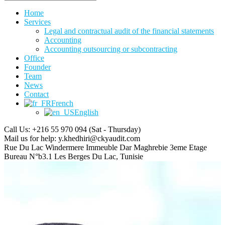
Home
Services
Legal and contractual audit of the financial statements
Accounting
Accounting outsourcing or subcontracting
Office
Founder
Team
News
Contact
French
English
Call Us: +216 55 970 094
(Sat - Thursday)
Mail us for help:
y.khedhiri@ckyaudit.com
Rue Du Lac Windermere Immeuble Dar Maghrebie
3eme Etage
Bureau N°b3.1 Les Berges Du Lac, Tunisie