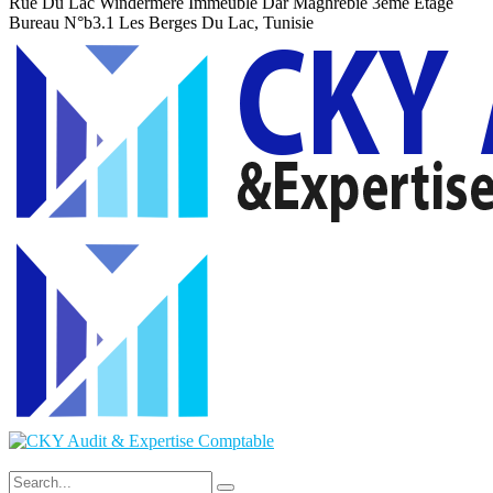
Rue Du Lac Windermere Immeuble Dar Maghrebie
3eme Etage
Bureau N°b3.1 Les Berges Du Lac, Tunisie