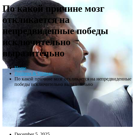
По какой причине мозг
откликается на
непредвиденные победы
исключительно
выразительно
Home
Business & Strategy
По какой причине мозг откликается на непредвиденные
победы исключительно выразительно
December 5, 2025