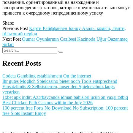
поведения, ориентированный на нахождение и
воспроизведение факторов, которые предположительно могут
привести к очередному непредвиденному успеху.
Share:
Previous Post
Карти Райффайзен Банку Аваль: комісії, ліміти,
пільговий період
Next Post
Qumar Oyunlarının Cazibəsi Kazinoda Uğur Qazanmaq
Sirləri
Recent Posts
Codeta Gambling establishment On the internet
Ihr gutes Moglich Spielcasino bietet noch Tools entsprechend
Einsatzlimits & Selbstsperren, unser den Spielerschutz langs
verstrken
1xbet apk indir: Azərbaycanda idman bahisləri üçün ən yaxşı tətbiq
Best Chicken Path Casinos within the July 2026
100 percent free Ports No Download No Subscription: 100 percent
free Slots Instant Enjoy