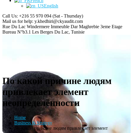
French
English
Call Us: +216 55 970 094
(Sat - Thursday)
Mail us for help:
y.khedhiri@ckyaudit.com
Rue Du Lac Windermere Immeuble Dar Maghrebie
3eme Etage
Bureau N°b3.1 Les Berges Du Lac, Tunisie
По какой причине людям
привлекает элемент
неопределённости
Home
Business & Strategy
По какой причине людям привлекает элемент