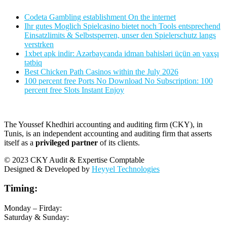
Codeta Gambling establishment On the internet
Ihr gutes Moglich Spielcasino bietet noch Tools entsprechend
Einsatzlimits & Selbstsperren, unser den Spielerschutz langs
verstrken
1xbet apk indir: Azərbaycanda idman bahisləri üçün ən yaxşı
tətbiq
Best Chicken Path Casinos within the July 2026
100 percent free Ports No Download No Subscription: 100
percent free Slots Instant Enjoy
The Youssef Khedhiri accounting and auditing firm (CKY), in
Tunis, is an independent accounting and auditing firm that asserts
itself as a
privileged partner
of its clients.
© 2023 CKY Audit & Expertise Comptable
Designed & Developed by
Heyyel Technologies
Timing:
Monday – Firday:
Saturday & Sunday: