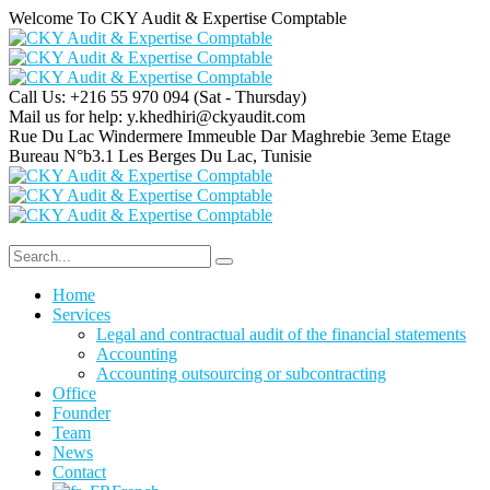
Welcome To CKY Audit & Expertise Comptable
Call Us: +216 55 970 094
(Sat - Thursday)
Mail us for help:
y.khedhiri@ckyaudit.com
Rue Du Lac Windermere Immeuble Dar Maghrebie
3eme Etage
Bureau N°b3.1 Les Berges Du Lac, Tunisie
Home
Services
Legal and contractual audit of the financial statements
Accounting
Accounting outsourcing or subcontracting
Office
Founder
Team
News
Contact