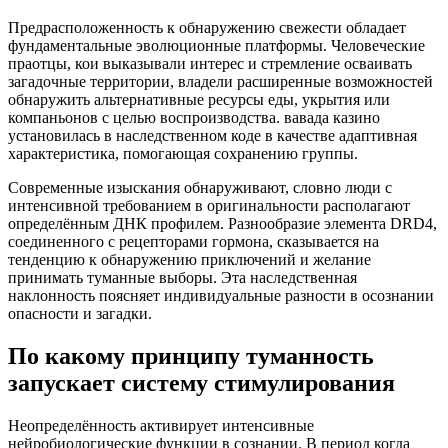
Предрасположенность к обнаружению свежести обладает
фундаментальные эволюционные платформы. Человеческие
праотцы, кои выказывали интерес и стремление осваивать
загадочные территории, владели расширенные возможностей
обнаружить альтернативные ресурсы еды, укрытия или
компаньонов с целью воспроизводства. вавада казино
установилась в наследственном коде в качестве адаптивная
характеристика, помогающая сохранению группы.
Современные изыскания обнаруживают, словно люди с
интенсивной требованием в оригинальности располагают
определённым ДНК профилем. Разнообразие элемента DRD4,
соединенного с рецепторами гормона, сказывается на
тенденцию к обнаружению приключений и желание
принимать туманные выборы. Эта наследственная
наклонность поясняет индивидуальные разности в осознании
опасности и загадки.
По какому принципу туманность
запускает систему стимулирования
Неопределённость активирует интенсивные
нейробиологические функции в сознании. В период когда