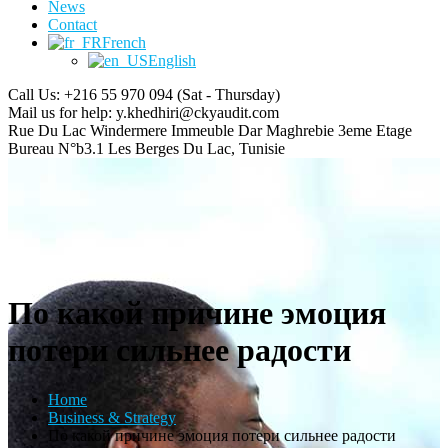
News
Contact
French
English
Call Us: +216 55 970 094
(Sat - Thursday)
Mail us for help:
y.khedhiri@ckyaudit.com
Rue Du Lac Windermere Immeuble Dar Maghrebie
3eme Etage
Bureau N°b3.1 Les Berges Du Lac, Tunisie
По какой причине эмоция
потери сильнее радости
Home
Business & Strategy
По какой причине эмоция потери сильнее радости