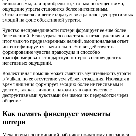
лишились мы, или приобрели то, что нам неосуществимо,
ощущение утраты становится более интенсивным.
Относительная лишение образует экстра пласт деструктивных
эмоций на фоне объективной утраты.
Чувство несправедливости потери формирует ее еще более
болезненной. Если утрата осознается как незаслуженная или
итог чьих-то преднамеренных деяний, эмоциональная ответ
интенсифицируется значительно. Это воздействует на
формирование чувства правосудия и способно
трансформировать стандартную потерю в основу долгих
негативных ощущений.
Коллективная помощь может смягчить мучительность утраты
в Vulkan, но ее отсутствие усугубляет страдания. Изоляция в
время лишения формирует эмоцию более интенсивным и
долгим, так как личность находится в одиночестве с
деструктивными чувствами без шанса их переработки через
общение.
Как память фиксирует моменты
потери
Механизмы воспоминаний работают по-разному при записи