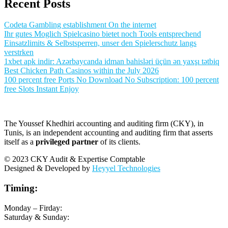
Recent Posts
Codeta Gambling establishment On the internet
Ihr gutes Moglich Spielcasino bietet noch Tools entsprechend
Einsatzlimits & Selbstsperren, unser den Spielerschutz langs
verstrken
1xbet apk indir: Azərbaycanda idman bahisləri üçün ən yaxşı tətbiq
Best Chicken Path Casinos within the July 2026
100 percent free Ports No Download No Subscription: 100 percent
free Slots Instant Enjoy
The Youssef Khedhiri accounting and auditing firm (CKY), in
Tunis, is an independent accounting and auditing firm that asserts
itself as a
privileged partner
of its clients.
© 2023 CKY Audit & Expertise Comptable
Designed & Developed by
Heyyel Technologies
Timing:
Monday – Firday:
Saturday & Sunday: