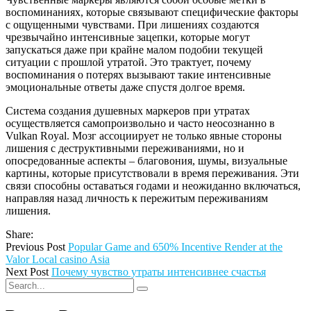
воспоминаниях, которые связывают специфические факторы
с ощущенными чувствами. При лишениях создаются
чрезвычайно интенсивные зацепки, которые могут
запускаться даже при крайне малом подобии текущей
ситуации с прошлой утратой. Это трактует, почему
воспоминания о потерях вызывают такие интенсивные
эмоциональные ответы даже спустя долгое время.
Система создания душевных маркеров при утратах
осуществляется самопроизвольно и часто неосознанно в
Vulkan Royal. Мозг ассоциирует не только явные стороны
лишения с деструктивными переживаниями, но и
опосредованные аспекты – благовония, шумы, визуальные
картины, которые присутствовали в время переживания. Эти
связи способны оставаться годами и неожиданно включаться,
направляя назад личность к пережитым переживаниям
лишения.
Share:
Previous Post
Popular Game and 650% Incentive Render at the
Valor Local casino Asia
Next Post
Почему чувство утраты интенсивнее счастья