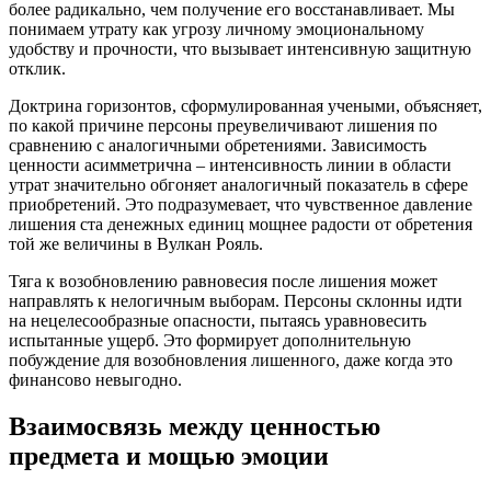
более радикально, чем получение его восстанавливает. Мы
понимаем утрату как угрозу личному эмоциональному
удобству и прочности, что вызывает интенсивную защитную
отклик.
Доктрина горизонтов, сформулированная учеными, объясняет,
по какой причине персоны преувеличивают лишения по
сравнению с аналогичными обретениями. Зависимость
ценности асимметрична – интенсивность линии в области
утрат значительно обгоняет аналогичный показатель в сфере
приобретений. Это подразумевает, что чувственное давление
лишения ста денежных единиц мощнее радости от обретения
той же величины в Вулкан Рояль.
Тяга к возобновлению равновесия после лишения может
направлять к нелогичным выборам. Персоны склонны идти
на нецелесообразные опасности, пытаясь уравновесить
испытанные ущерб. Это формирует дополнительную
побуждение для возобновления лишенного, даже когда это
финансово невыгодно.
Взаимосвязь между ценностью
предмета и мощью эмоции