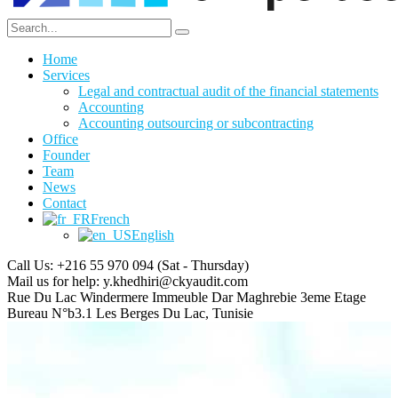
Home
Services
Legal and contractual audit of the financial statements
Accounting
Accounting outsourcing or subcontracting
Office
Founder
Team
News
Contact
French
English
Call Us: +216 55 970 094
(Sat - Thursday)
Mail us for help:
y.khedhiri@ckyaudit.com
Rue Du Lac Windermere Immeuble Dar Maghrebie
3eme Etage
Bureau N°b3.1 Les Berges Du Lac, Tunisie