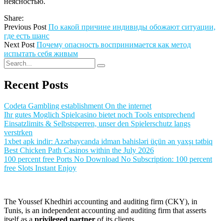
неясностью.
Share:
Previous Post
По какой причине индивиды обожают ситуации,
где есть шанс
Next Post
Почему опасность воспринимается как метод
испытать себя живым
Recent Posts
Codeta Gambling establishment On the internet
Ihr gutes Moglich Spielcasino bietet noch Tools entsprechend
Einsatzlimits & Selbstsperren, unser den Spielerschutz langs
verstrken
1xbet apk indir: Azərbaycanda idman bahisləri üçün ən yaxşı tətbiq
Best Chicken Path Casinos within the July 2026
100 percent free Ports No Download No Subscription: 100 percent
free Slots Instant Enjoy
The Youssef Khedhiri accounting and auditing firm (CKY), in
Tunis, is an independent accounting and auditing firm that asserts
itself as a
privileged partner
of its clients.