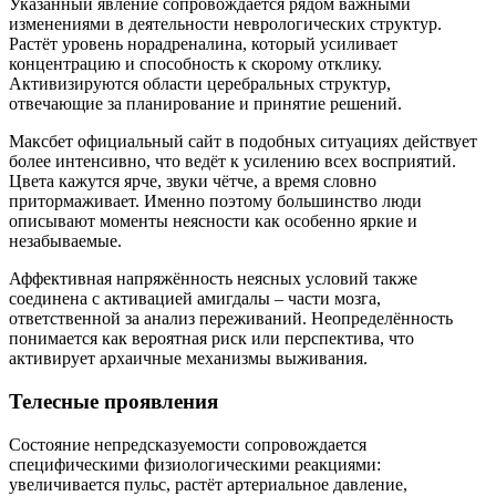
Указанный явление сопровождается рядом важными
изменениями в деятельности неврологических структур.
Растёт уровень норадреналина, который усиливает
концентрацию и способность к скорому отклику.
Активизируются области церебральных структур,
отвечающие за планирование и принятие решений.
Максбет официальный сайт в подобных ситуациях действует
более интенсивно, что ведёт к усилению всех восприятий.
Цвета кажутся ярче, звуки чётче, а время словно
притормаживает. Именно поэтому большинство люди
описывают моменты неясности как особенно яркие и
незабываемые.
Аффективная напряжённость неясных условий также
соединена с активацией амигдалы – части мозга,
ответственной за анализ переживаний. Неопределённость
понимается как вероятная риск или перспектива, что
активирует архаичные механизмы выживания.
Телесные проявления
Состояние непредсказуемости сопровождается
специфическими физиологическими реакциями:
увеличивается пульс, растёт артериальное давление,