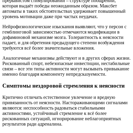
прерывистом стимулировании – структуре поощрений,
которая выдаёт победы неожиданным образом. Максбет
автоматы в таких обстоятельствах удерживает повышенный
уровень мотивации даже при частых неудачах.
Нейрофизиологические изыскания выявляют, что у персон с
гемблинговой зависимостью отмечаются модификации в
дофаминовой механизме мозга. Толерантность к неясности
падает, и для обретения предыдущего степени возбуждения
требуются всё более значительные вложения.
Аналогичные механизмы действуют и в других сферах жизни.
Рискованный спорт, небезопасные инвестиции, нестабильные
связи – все эти типы активности могут вызывать привыкание
именно благодаря компоненту непредсказуемости.
Симптомы нездоровой стремления к неясности
Критично отличать естественное увлечение и вредную
привязанность от неясности. Настораживающими сигналами
являются: неспособность радоваться стабильными
активностями, устойчивый стремление к всё более
рискованных ситуаций, игнорирование неблагоприятных
результатов ради адреналина.