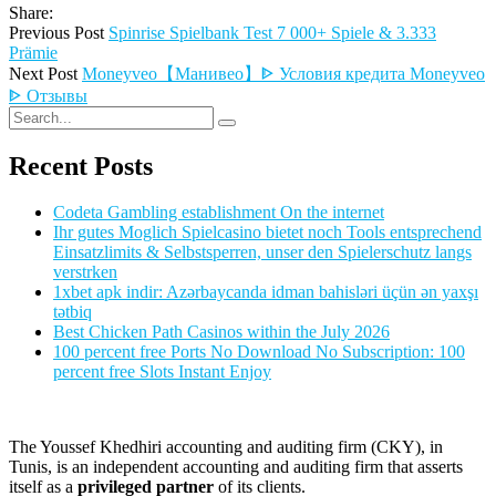
Share:
Previous Post
Spinrise Spielbank Test 7 000+ Spiele & 3.333
Prämie
Next Post
Moneyveo【Манивео】ᐈ Условия кредита Moneyveo
ᐈ Отзывы
Recent Posts
Codeta Gambling establishment On the internet
Ihr gutes Moglich Spielcasino bietet noch Tools entsprechend
Einsatzlimits & Selbstsperren, unser den Spielerschutz langs
verstrken
1xbet apk indir: Azərbaycanda idman bahisləri üçün ən yaxşı
tətbiq
Best Chicken Path Casinos within the July 2026
100 percent free Ports No Download No Subscription: 100
percent free Slots Instant Enjoy
The Youssef Khedhiri accounting and auditing firm (CKY), in
Tunis, is an independent accounting and auditing firm that asserts
itself as a
privileged partner
of its clients.