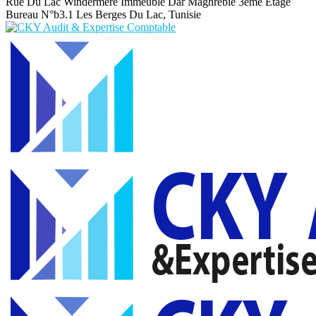
Rue Du Lac Windermere Immeuble Dar Maghrebie
3eme Etage
Bureau N°b3.1 Les Berges Du Lac, Tunisie