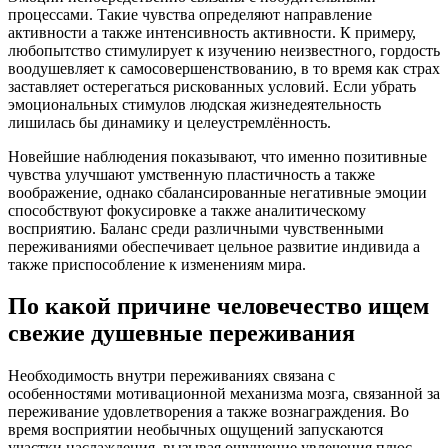
процессами. Такие чувства определяют направление
активности а также интенсивность активности. К примеру,
любопытство стимулирует к изучению неизвестного, гордость
воодушевляет к самосовершенствованию, в то время как страх
заставляет остерегаться рискованных условий. Если убрать
эмоциональных стимулов людская жизнедеятельность
лишилась бы динамику и целеустремлённость.
Новейшие наблюдения показывают, что именно позитивные
чувства улучшают умственную пластичность а также
воображение, однако сбалансированные негативные эмоции
способствуют фокусировке а также аналитическому
восприятию. Баланс среди различными чувственными
переживаниями обеспечивает цельное развитие индивида а
также приспособление к изменениям мира.
По какой причине человечество ищем
свежие душевные переживания
Необходимость внутри переживаниях связана с
особенностями мотивационной механизма мозга, связанной за
переживание удовлетворения а также вознаграждения. Во
время восприятии необычных ощущений запускаются
участки наслаждения, вызывая ощущение увлечения плюс