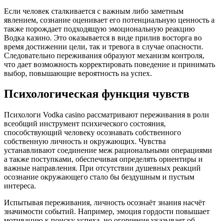
Если человек сталкивается с важным либо заметным
явлением, сознание оценивает его потенциальную ценность а
также порождает подходящую эмоциональную реакцию
Водка казино. Это оказывается в виде прилив восторга во
время достижении цели, так и тревога в случае опасности.
Следовательно переживания образуют механизм контроля,
что дает возможность корректировать поведение и принимать
выбор, повышающие вероятность на успех.
Психологическая функция чувств
Психологи Vodka casino рассматривают переживания в роли
всеобщий инструмент психического состояния,
способствующий человеку осознавать собственного
собственную личность и окружающих. Чувства
устанавливают соединение меж рациональными операциями
а также поступками, обеспечивая определять ориентиры и
важные направления. При отсутствии душевных реакций
осознание окружающего стало бы бездушным и пустым
интереса.
Испытывая переживания, личность осознаёт знания насчёт
значимости событий. Например, эмоция гордости повышает
мотивацию к поиску успеха, но огорчение указывает об