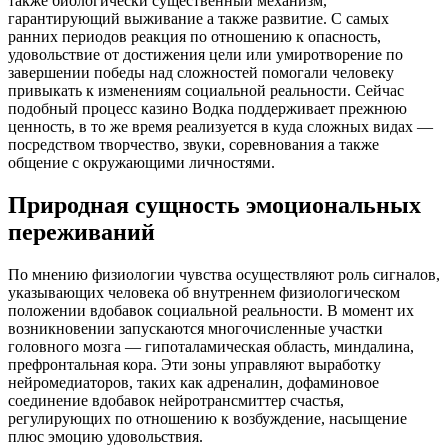
также биологически существенный механизм,
гарантирующий выживание а также развитие. С самых
ранних периодов реакция по отношению к опасность,
удовольствие от достижения цели или умиротворение по
завершении победы над сложностей помогали человеку
привыкать к изменениям социальной реальности. Сейчас
подобный процесс казино Водка поддерживает прежнюю
ценность, в то же время реализуется в куда сложных видах —
посредством творчество, звуки, соревнования а также
общение с окружающими личностями.
Природная сущность эмоциональных
переживаний
По мнению физиологии чувства осуществляют роль сигналов,
указывающих человека об внутреннем физиологическом
положении вдобавок социальной реальности. В момент их
возникновении запускаются многочисленные участки
головного мозга — гипоталамическая область, миндалина,
префронтальная кора. Эти зоны управляют выработку
нейромедиаторов, таких как адреналин, дофаминовое
соединение вдобавок нейротрансмиттер счастья,
регулирующих по отношению к возбуждение, насыщение
плюс эмоцию удовольствия.