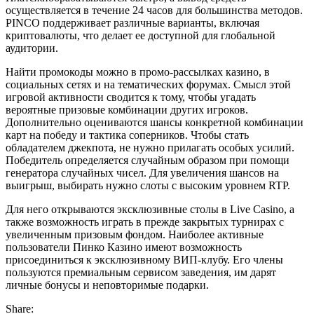
осуществляется в течение 24 часов для большинства методов.
PINCO поддерживает различные варианты, включая
криптовалюты, что делает ее доступной для глобальной
аудитории.
Найти промокоды можно в промо-рассылках казино, в
социальных сетях и на тематических форумах. Смысл этой
игровой активности сводится к тому, чтобы угадать
вероятные призовые комбинации других игроков.
Дополнительно оцениваются шансы конкретной комбинации
карт на победу и тактика соперников. Чтобы стать
обладателем джекпота, не нужно прилагать особых усилий.
Победитель определяется случайным образом при помощи
генератора случайных чисел. Для увеличения шансов на
выигрыш, выбирать нужно слоты с высоким уровнем RTP.
Для него открываются эксклюзивные столы в Live Casino, а
также возможность играть в прежде закрытых турнирах с
увеличенным призовым фондом. Наиболее активные
пользователи Пинко Казино имеют возможность
присоединиться к эксклюзивному ВИП-клубу. Его члены
пользуются премиальным сервисом заведения, им дарят
личные бонусы и неповторимые подарки.
Share: