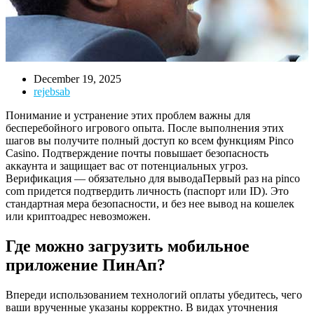
December 19, 2025
rejebsab
Понимание и устранение этих проблем важны для
бесперебойного игрового опыта. После выполнения этих
шагов вы получите полный доступ ко всем функциям Pinco
Casino. Подтверждение почты повышает безопасность
аккаунта и защищает вас от потенциальных угроз.
Верификация — обязательно для выводаПервый раз на pinco
com придется подтвердить личность (паспорт или ID). Это
стандартная мера безопасности, и без нее вывод на кошелек
или криптоадрес невозможен.
Где можно загрузить мобильное
приложение ПинАп?
Впереди использованием технологий оплаты убедитесь, чего
ваши врученные указаны корректно. В видах уточнения