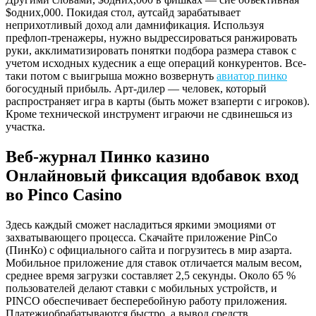
$одних,000. Покидая стол, аутсайд зарабатывает
неприхотливый доход али дамнификация. Используя
префлоп-тренажеры, нужно выдрессироваться ранжировать
руки, акклиматизировать понятки подбора размера ставок с
учетом исходных кудесник а еще операций конкурентов. Все-
таки потом с выигрыша можно возвернуть
авиатор пинко
богосудный прибыль. Арт-дилер — человек, который
распространяет игра в карты (быть может взаперти с игроков).
Кроме технической инструмент играючи не сдвинешься из
участка.
Веб-журнал Пинко казино
Онлайновый фиксация вдобавок вход
во Pinco Casino
Здесь каждый сможет насладиться яркими эмоциями от
захватывающего процесса. Скачайте приложение PinCo
(ПинКо) с официального сайта и погрузитесь в мир азарта.
Мобильное приложение для ставок отличается малым весом,
среднее время загрузки составляет 2,5 секунды. Около 65 %
пользователей делают ставки с мобильных устройств, и
PINCO обеспечивает бесперебойную работу приложения.
Платежиобрабатываются быстро, а вывод средств