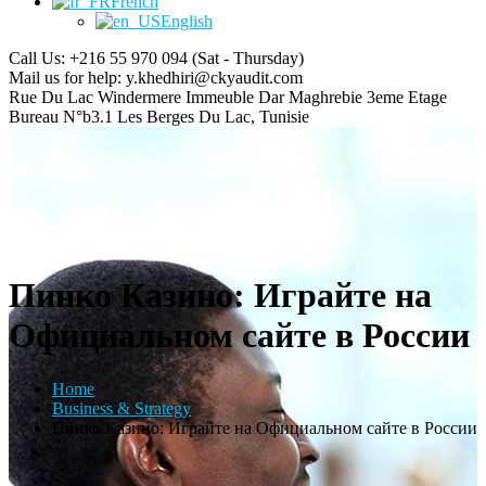
French
English
Call Us: +216 55 970 094
(Sat - Thursday)
Mail us for help:
y.khedhiri@ckyaudit.com
Rue Du Lac Windermere Immeuble Dar Maghrebie
3eme Etage
Bureau N°b3.1 Les Berges Du Lac, Tunisie
Пинко Казино: Играйте на
Официальном сайте в России
Home
Business & Strategy
Пинко Казино: Играйте на Официальном сайте в России