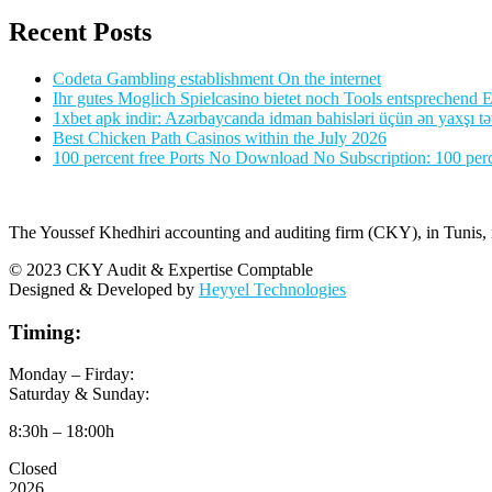
Recent Posts
Codeta Gambling establishment On the internet
Ihr gutes Moglich Spielcasino bietet noch Tools entsprechend Ei
1xbet apk indir: Azərbaycanda idman bahisləri üçün ən yaxşı tə
Best Chicken Path Casinos within the July 2026
100 percent free Ports No Download No Subscription: 100 perce
The Youssef Khedhiri accounting and auditing firm (CKY), in Tunis, is
© 2023 CKY Audit & Expertise Comptable
Designed & Developed by
Heyyel Technologies
Timing:
Monday – Firday:
Saturday & Sunday:
8:30h – 18:00h
Closed
2026