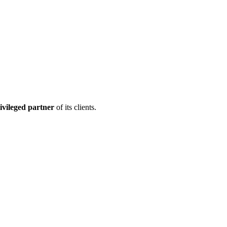
ivileged partner
of its clients.