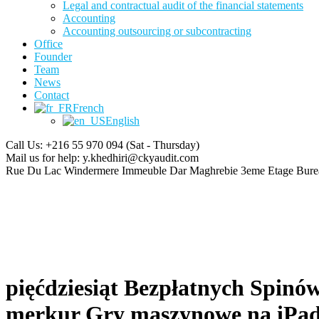
Legal and contractual audit of the financial statements
Accounting
Accounting outsourcing or subcontracting
Office
Founder
Team
News
Contact
French
English
Call Us: +216 55 970 094
(Sat - Thursday)
Mail us for help:
y.khedhiri@ckyaudit.com
Rue Du Lac Windermere Immeuble Dar Maghrebie
3eme Etage Bure
pięćdziesiąt Bezpłatnych Spinó
merkur Gry maszynowe na iPad