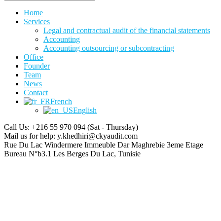
Home
Services
Legal and contractual audit of the financial statements
Accounting
Accounting outsourcing or subcontracting
Office
Founder
Team
News
Contact
French
English
Call Us: +216 55 970 094
(Sat - Thursday)
Mail us for help:
y.khedhiri@ckyaudit.com
Rue Du Lac Windermere Immeuble Dar Maghrebie
3eme Etage
Bureau N°b3.1 Les Berges Du Lac, Tunisie