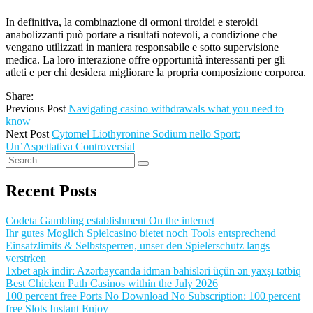
In definitiva, la combinazione di ormoni tiroidei e steroidi
anabolizzanti può portare a risultati notevoli, a condizione che
vengano utilizzati in maniera responsabile e sotto supervisione
medica. La loro interazione offre opportunità interessanti per gli
atleti e per chi desidera migliorare la propria composizione corporea.
Share:
Previous Post
Navigating casino withdrawals what you need to
know
Next Post
Cytomel Liothyronine Sodium nello Sport:
Un’Aspettativa Controversial
Recent Posts
Codeta Gambling establishment On the internet
Ihr gutes Moglich Spielcasino bietet noch Tools entsprechend
Einsatzlimits & Selbstsperren, unser den Spielerschutz langs
verstrken
1xbet apk indir: Azərbaycanda idman bahisləri üçün ən yaxşı tətbiq
Best Chicken Path Casinos within the July 2026
100 percent free Ports No Download No Subscription: 100 percent
free Slots Instant Enjoy