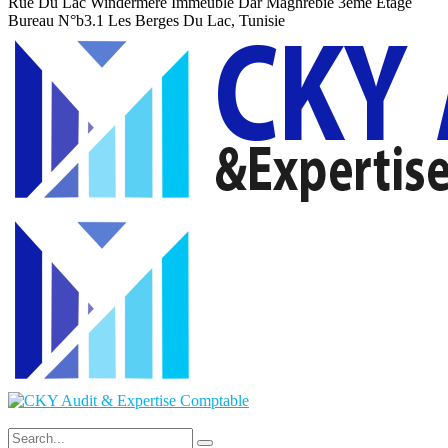
Rue Du Lac Windermere Immeuble Dar Maghrebie
3eme Etage
Bureau N°b3.1 Les Berges Du Lac, Tunisie