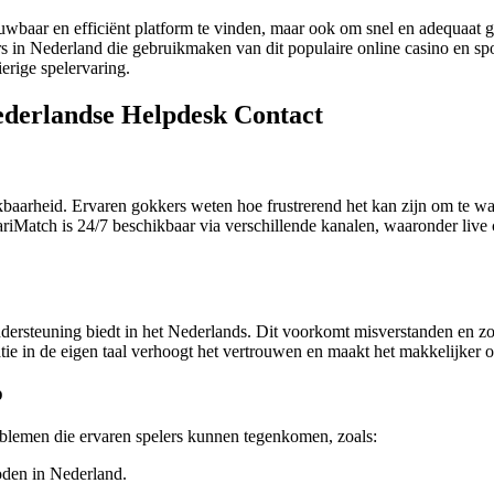
rouwbaar en efficiënt platform te vinden, maar ook om snel en adequaa
rs in Nederland die gebruikmaken van dit populaire online casino en sp
erige spelervaring.
ederlandse Helpdesk Contact
kbaarheid. Ervaren gokkers weten hoe frustrerend het kan zijn om te w
iMatch is 24/7 beschikbaar via verschillende kanalen, waaronder live ch
ndersteuning biedt in het Nederlands. Dit voorkomt misverstanden en zor
tie in de eigen taal verhoogt het vertrouwen en maakt het makkelijker 
p
oblemen die ervaren spelers kunnen tegenkomen, zoals:
oden in Nederland.