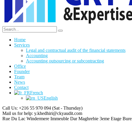
Home
Services
Legal and contractual audit of the financial statements
Accounting
Accounting outsourcing or subcontracting
Office
Founder
Team
News
Contact
French
English
Call Us: +216 55 970 094
(Sat - Thursday)
Mail us for help:
y.khedhiri@ckyaudit.com
Rue Du Lac Windermere Immeuble Dar Maghrebie
3eme Etage Bure