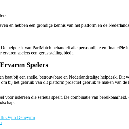
lers.
even en hebben een grondige kennis van het platform en de Nederlands
 De helpdesk van PariMatch behandelt alle persoonlijke en financiële in
ervaren spelers een geruststelling biedt.
 Ervaren Spelers
aat bij een snelle, betrouwbare en Nederlandstalige helpdesk. Dit ver
is om bij het gebruik van dit platform proactief gebruik te maken van d
deel voor iedereen die serieus speelt. De combinatie van bereikbaarhei
ndschap.
ifli Oyun Deneyimi
ет