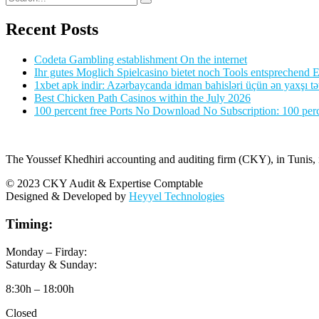
Recent Posts
Codeta Gambling establishment On the internet
Ihr gutes Moglich Spielcasino bietet noch Tools entsprechend Ei
1xbet apk indir: Azərbaycanda idman bahisləri üçün ən yaxşı tə
Best Chicken Path Casinos within the July 2026
100 percent free Ports No Download No Subscription: 100 perce
The Youssef Khedhiri accounting and auditing firm (CKY), in Tunis, is
© 2023 CKY Audit & Expertise Comptable
Designed & Developed by
Heyyel Technologies
Timing:
Monday – Firday:
Saturday & Sunday:
8:30h – 18:00h
Closed