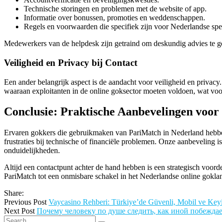
Technische storingen en problemen met de website of app.
Informatie over bonussen, promoties en weddenschappen.
Regels en voorwaarden die specifiek zijn voor Nederlandse spe
Medewerkers van de helpdesk zijn getraind om deskundig advies te g
Veiligheid en Privacy bij Contact
Een ander belangrijk aspect is de aandacht voor veiligheid en privacy.
waaraan exploitanten in de online goksector moeten voldoen, wat voor 
Conclusie: Praktische Aanbevelingen voor
Ervaren gokkers die gebruikmaken van PariMatch in Nederland hebben b
frustraties bij technische of financiële problemen. Onze aanbeveling 
onduidelijkheden.
Altijd een contactpunt achter de hand hebben is een strategisch voor
PariMatch tot een onmisbare schakel in het Nederlandse online gokla
Share:
Previous Post
Vaycasino Rehberi: Türkiye’de Güvenli, Mobil ve Key
Next Post
Почему человеку по душе следить, как иной побежда