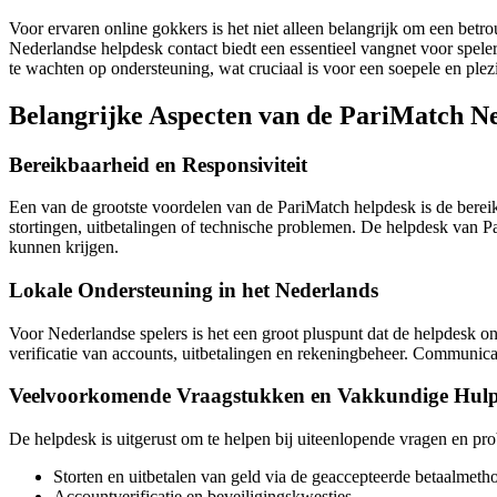
Voor ervaren online gokkers is het niet alleen belangrijk om een bet
Nederlandse helpdesk contact biedt een essentieel vangnet voor spele
te wachten op ondersteuning, wat cruciaal is voor een soepele en plezi
Belangrijke Aspecten van de PariMatch N
Bereikbaarheid en Responsiviteit
Een van de grootste voordelen van de PariMatch helpdesk is de berei
stortingen, uitbetalingen of technische problemen. De helpdesk van Par
kunnen krijgen.
Lokale Ondersteuning in het Nederlands
Voor Nederlandse spelers is het een groot pluspunt dat de helpdesk o
verificatie van accounts, uitbetalingen en rekeningbeheer. Communica
Veelvoorkomende Vraagstukken en Vakkundige Hul
De helpdesk is uitgerust om te helpen bij uiteenlopende vragen en pr
Storten en uitbetalen van geld via de geaccepteerde betaalmeth
Accountverificatie en beveiligingskwesties.