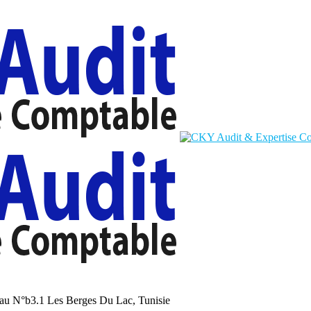
au N°b3.1 Les Berges Du Lac, Tunisie