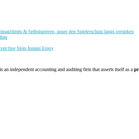
nsatzlimits & Selbstsperren, unser den Spielerschutz langs verstrken
tbiq
nt free Slots Instant Enjoy
 an independent accounting and auditing firm that asserts itself as a
pr