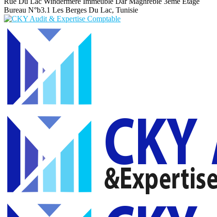
Rue Du Lac Windermere Immeuble Dar Maghrebie
3eme Etage
Bureau N°b3.1 Les Berges Du Lac, Tunisie