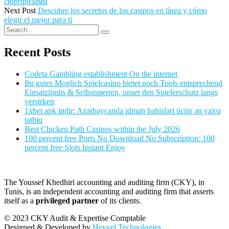
сюрпризами
Next Post
Descubre los secretos de los casinos en línea y cómo
elegir el mejor para ti
Recent Posts
Codeta Gambling establishment On the internet
Ihr gutes Moglich Spielcasino bietet noch Tools entsprechend
Einsatzlimits & Selbstsperren, unser den Spielerschutz langs
verstrken
1xbet apk indir: Azərbaycanda idman bahisləri üçün ən yaxşı
tətbiq
Best Chicken Path Casinos within the July 2026
100 percent free Ports No Download No Subscription: 100
percent free Slots Instant Enjoy
The Youssef Khedhiri accounting and auditing firm (CKY), in
Tunis, is an independent accounting and auditing firm that asserts
itself as a
privileged partner
of its clients.
© 2023 CKY Audit & Expertise Comptable
Designed & Developed by
Heyyel Technologies