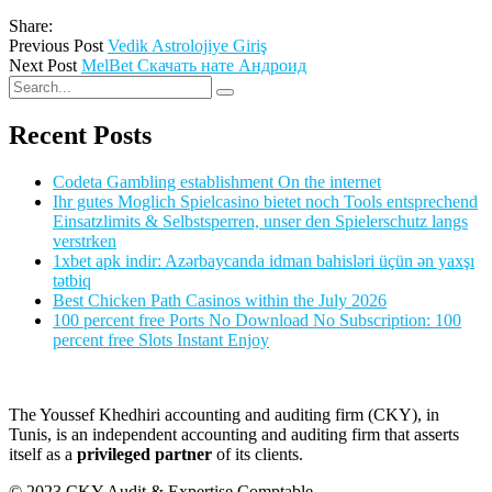
Share:
Previous Post
Vedik Astrolojiye Giriş
Next Post
MelBet Cкачать нате Андроид
Recent Posts
Codeta Gambling establishment On the internet
Ihr gutes Moglich Spielcasino bietet noch Tools entsprechend
Einsatzlimits & Selbstsperren, unser den Spielerschutz langs
verstrken
1xbet apk indir: Azərbaycanda idman bahisləri üçün ən yaxşı
tətbiq
Best Chicken Path Casinos within the July 2026
100 percent free Ports No Download No Subscription: 100
percent free Slots Instant Enjoy
The Youssef Khedhiri accounting and auditing firm (CKY), in
Tunis, is an independent accounting and auditing firm that asserts
itself as a
privileged partner
of its clients.
© 2023 CKY Audit & Expertise Comptable