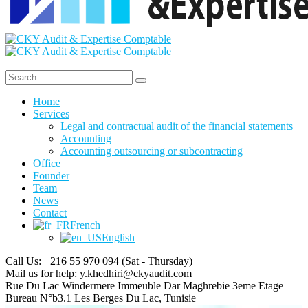
Home
Services
Legal and contractual audit of the financial statements
Accounting
Accounting outsourcing or subcontracting
Office
Founder
Team
News
Contact
French
English
Call Us: +216 55 970 094
(Sat - Thursday)
Mail us for help:
y.khedhiri@ckyaudit.com
Rue Du Lac Windermere Immeuble Dar Maghrebie
3eme Etage
Bureau N°b3.1 Les Berges Du Lac, Tunisie