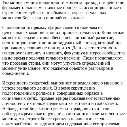
Указанное эмоция подлинности момента приводит в действие
фундаментальные ментальные процессы, ассоциированные с
стремлением субъекта пребывать в курсе актуальных
моментов Биф казино и не забыть важное.
Спонтанность прямых эфиров является главным из
центральных компонентов их привлекательности. Конкретная
момент передачи готова обеспечить внезапный развитие,
спонтанную ответ или индивидуальный эпизод, который ни
при каких условиях не повторится. Данная естественность
генерирует интригу и интригу, фокусируя интерес сообщества
на во время продолжительного времени. Люди представляют,
что прозевав стрим, они могут упустить определенный
момент уникальное, что окажется объектом разговоров в
объединении.
Искренность создателей выполняет определяющую миссию в
успехе реального данных. В время скрупулезно
подготовленных роликов и совершенных образов в
социальных сетях, прямые эфиры показывают естественных
личностей с их положительными качествами и слабостями.
Наблюдатели Биф казино уважают правдивость и шанс
наблюдать реальные ощущения, спонтанные ответы и честные
мнения, что строит более крепкую психологическую
взаимодействие между автором содержания и его зрителями.