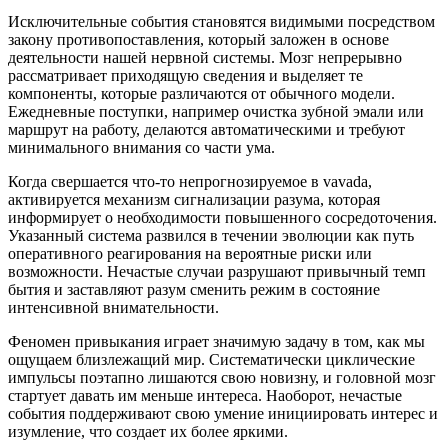
Исключительные события становятся видимыми посредством
закону противопоставления, который заложен в основе
деятельности нашей нервной системы. Мозг непрерывно
рассматривает приходящую сведения и выделяет те
компоненты, которые различаются от обычного модели.
Ежедневные поступки, например очистка зубной эмали или
маршрут на работу, делаются автоматическими и требуют
минимального внимания со части ума.
Когда свершается что-то непрогнозируемое в vavada,
активируется механизм сигнализации разума, которая
информирует о необходимости повышенного сосредоточения.
Указанный система развился в течении эволюции как путь
оперативного реагирования на вероятные риски или
возможности. Нечастые случаи разрушают привычный темп
бытия и заставляют разум сменить режим в состояние
интенсивной внимательности.
Феномен привыкания играет значимую задачу в том, как мы
ощущаем близлежащий мир. Систематически циклические
импульсы поэтапно лишаются свою новизну, и головной мозг
стартует давать им меньше интереса. Наоборот, нечастые
события поддерживают свою умение инициировать интерес и
изумление, что создает их более яркими.