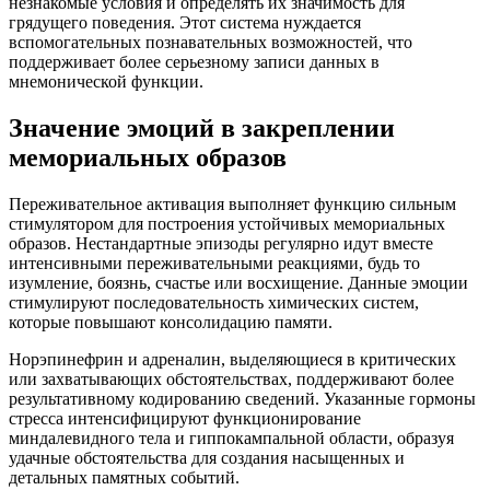
незнакомые условия и определять их значимость для
грядущего поведения. Этот система нуждается
вспомогательных познавательных возможностей, что
поддерживает более серьезному записи данных в
мнемонической функции.
Значение эмоций в закреплении
мемориальных образов
Переживательное активация выполняет функцию сильным
стимулятором для построения устойчивых мемориальных
образов. Нестандартные эпизоды регулярно идут вместе
интенсивными переживательными реакциями, будь то
изумление, боязнь, счастье или восхищение. Данные эмоции
стимулируют последовательность химических систем,
которые повышают консолидацию памяти.
Норэпинефрин и адреналин, выделяющиеся в критических
или захватывающих обстоятельствах, поддерживают более
результативному кодированию сведений. Указанные гормоны
стресса интенсифицируют функционирование
миндалевидного тела и гиппокампальной области, образуя
удачные обстоятельства для создания насыщенных и
детальных памятных событий.