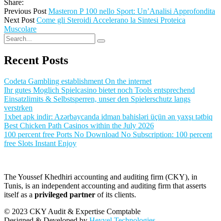
Share:
Previous Post
Masteron P 100 nello Sport: Un’Analisi Approfondita
Next Post
Come gli Steroidi Accelerano la Sintesi Proteica
Muscolare
Recent Posts
Codeta Gambling establishment On the internet
Ihr gutes Moglich Spielcasino bietet noch Tools entsprechend
Einsatzlimits & Selbstsperren, unser den Spielerschutz langs
verstrken
1xbet apk indir: Azərbaycanda idman bahisləri üçün ən yaxşı tətbiq
Best Chicken Path Casinos within the July 2026
100 percent free Ports No Download No Subscription: 100 percent
free Slots Instant Enjoy
The Youssef Khedhiri accounting and auditing firm (CKY), in
Tunis, is an independent accounting and auditing firm that asserts
itself as a
privileged partner
of its clients.
© 2023 CKY Audit & Expertise Comptable
Designed & Developed by
Heyyel Technologies