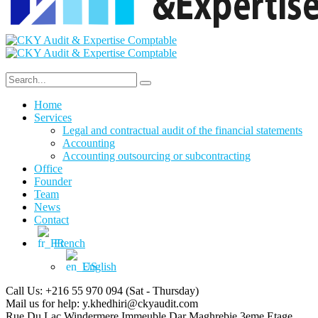
Home
Services
Legal and contractual audit of the financial statements
Accounting
Accounting outsourcing or subcontracting
Office
Founder
Team
News
Contact
French
English
Call Us: +216 55 970 094
(Sat - Thursday)
Mail us for help:
y.khedhiri@ckyaudit.com
Rue Du Lac Windermere Immeuble Dar Maghrebie
3eme Etage