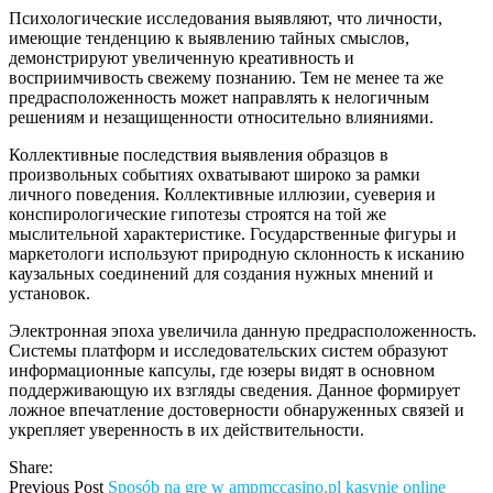
Психологические исследования выявляют, что личности,
имеющие тенденцию к выявлению тайных смыслов,
демонстрируют увеличенную креативность и
восприимчивость свежему познанию. Тем не менее та же
предрасположенность может направлять к нелогичным
решениям и незащищенности относительно влияниями.
Коллективные последствия выявления образцов в
произвольных событиях охватывают широко за рамки
личного поведения. Коллективные иллюзии, суеверия и
конспирологические гипотезы строятся на той же
мыслительной характеристике. Государственные фигуры и
маркетологи используют природную склонность к исканию
каузальных соединений для создания нужных мнений и
установок.
Электронная эпоха увеличила данную предрасположенность.
Системы платформ и исследовательских систем образуют
информационные капсулы, где юзеры видят в основном
поддерживающую их взгляды сведения. Данное формирует
ложное впечатление достоверности обнаруженных связей и
укрепляет уверенность в их действительности.
Share:
Previous Post
Sposób na grę w ampmccasino.pl kasynie online