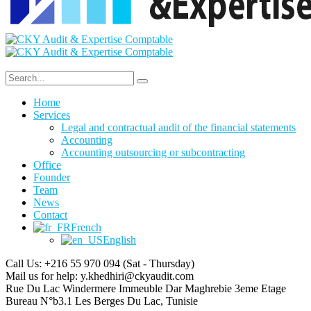
Home
Services
Legal and contractual audit of the financial statements
Accounting
Accounting outsourcing or subcontracting
Office
Founder
Team
News
Contact
French
English
Call Us: +216 55 970 094
(Sat - Thursday)
Mail us for help:
y.khedhiri@ckyaudit.com
Rue Du Lac Windermere Immeuble Dar Maghrebie
3eme Etage
Bureau N°b3.1 Les Berges Du Lac, Tunisie