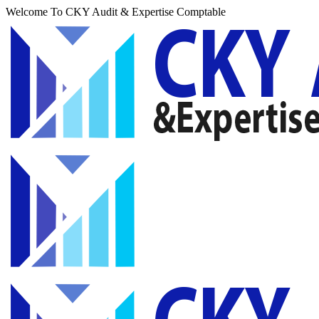
Welcome To CKY Audit & Expertise Comptable