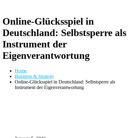
Online-Glücksspiel in
Deutschland: Selbstsperre als
Instrument der
Eigenverantwortung
Home
Business & Strategy
Online-Glücksspiel in Deutschland: Selbstsperre als
Instrument der Eigenverantwortung