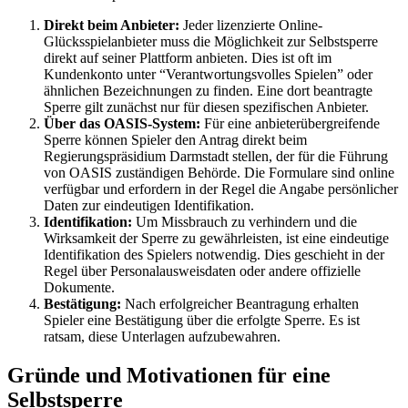
Direkt beim Anbieter:
Jeder lizenzierte Online-
Glücksspielanbieter muss die Möglichkeit zur Selbstsperre
direkt auf seiner Plattform anbieten. Dies ist oft im
Kundenkonto unter “Verantwortungsvolles Spielen” oder
ähnlichen Bezeichnungen zu finden. Eine dort beantragte
Sperre gilt zunächst nur für diesen spezifischen Anbieter.
Über das OASIS-System:
Für eine anbieterübergreifende
Sperre können Spieler den Antrag direkt beim
Regierungspräsidium Darmstadt stellen, der für die Führung
von OASIS zuständigen Behörde. Die Formulare sind online
verfügbar und erfordern in der Regel die Angabe persönlicher
Daten zur eindeutigen Identifikation.
Identifikation:
Um Missbrauch zu verhindern und die
Wirksamkeit der Sperre zu gewährleisten, ist eine eindeutige
Identifikation des Spielers notwendig. Dies geschieht in der
Regel über Personalausweisdaten oder andere offizielle
Dokumente.
Bestätigung:
Nach erfolgreicher Beantragung erhalten
Spieler eine Bestätigung über die erfolgte Sperre. Es ist
ratsam, diese Unterlagen aufzubewahren.
Gründe und Motivationen für eine
Selbstsperre