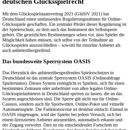
deutschen Glücksspielrecht
Mit dem Glücksspielstaatsvertrag 2021 (GlüStV 2021) hat
Deutschland einen umfassenden Regulierungsrahmen für Online-
Glücksspiele geschaffen. Ein zentraler Pfeiler dieser Regulierung ist
der Spielerschutz, zu dem auch das Instrument der Selbstsperre
gehört. Die gesetzlichen Bestimmungen sehen vor, dass Spieler die
Möglichkeit haben müssen, sich selbst von der Teilnahme an
Glücksspielen auszuschließen – sowohl für einzelne Anbieter als
auch anbieterübergreifend.
Das bundesweite Sperrsystem OASIS
Das Herzstück des anbieterübergreifenden Spielerschutzes in
Deutschland ist das zentrale Sperrsystem OASIS (Onlineabfrage
Spielerstatus). Dieses System ermöglicht es Spielern, sich für einen
bestimmten Zeitraum oder unbefristet von allen legalen Online-
Glücksspielanbietern in Deutschland sperren zu lassen, die an das
System angeschlossen sind. Die Sperre gilt nicht nur für Online-
Casinos, sondern auch für Sportwetten, Online-Poker und virtuelle
Automatenspiele. Die Funktionsweise ist denkbar einfach: Einmal in
OASIS eingetragen, wird der Spieler bei jedem Versuch, sich bei
einem lizenzierten Anbieter anzumelden, automatisch erkannt und
der Zugang verwehrt. Dies ist ein entscheidender Fortschritt im