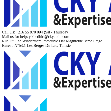
Call Us: +216 55 970 094
(Sat - Thursday)
Mail us for help:
y.khedhiri@ckyaudit.com
Rue Du Lac Windermere Immeuble Dar Maghrebie
3eme Etage
Bureau N°b3.1 Les Berges Du Lac, Tunisie