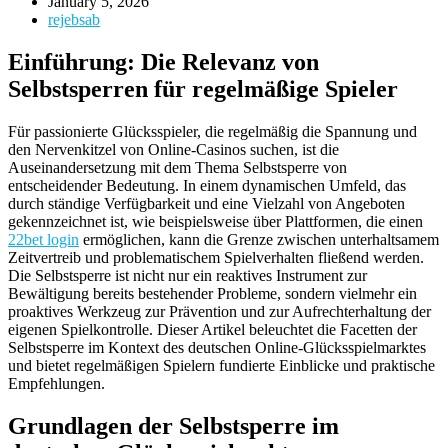
January 5, 2026
rejebsab
Einführung: Die Relevanz von
Selbstsperren für regelmäßige Spieler
Für passionierte Glücksspieler, die regelmäßig die Spannung und
den Nervenkitzel von Online-Casinos suchen, ist die
Auseinandersetzung mit dem Thema Selbstsperre von
entscheidender Bedeutung. In einem dynamischen Umfeld, das
durch ständige Verfügbarkeit und eine Vielzahl von Angeboten
gekennzeichnet ist, wie beispielsweise über Plattformen, die einen
22bet login
ermöglichen, kann die Grenze zwischen unterhaltsamem
Zeitvertreib und problematischem Spielverhalten fließend werden.
Die Selbstsperre ist nicht nur ein reaktives Instrument zur
Bewältigung bereits bestehender Probleme, sondern vielmehr ein
proaktives Werkzeug zur Prävention und zur Aufrechterhaltung der
eigenen Spielkontrolle. Dieser Artikel beleuchtet die Facetten der
Selbstsperre im Kontext des deutschen Online-Glücksspielmarktes
und bietet regelmäßigen Spielern fundierte Einblicke und praktische
Empfehlungen.
Grundlagen der Selbstsperre im