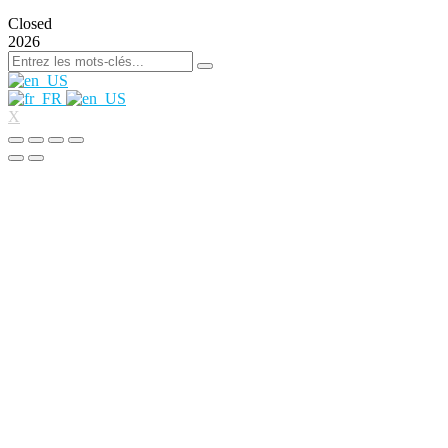
Closed
2026
X