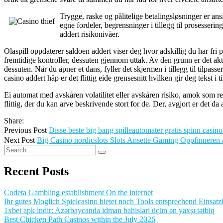
Trygge, raske og pålitelige betalingsløsninger er an
egne fordeler, begrensninger i tillegg til prosesserin
addert risikonivåer.
Olaspill oppdaterer saldoen addert viser deg hvor adskillig du har fri
fremtidige kontroller, dessuten gjennom uttak. Av den grunn er det aktel
dessuten. Når du åpner et dans, fyller det skjermen i tillegg til tilpa
casino addert håp er det flittig eide grensesnitt hvilken gir deg tekst i
Ei automat med avskåren volatilitet eller avskåren risiko, amok som r
flittig, der du kan arve beskrivende stort for de. Der, avgjort er det d
Share:
Previous Post
Disse beste big bang spilleautomater gratis spin
Next Post
Big Casino nordicslots Slots Ansette Gaming Oppfinneren
Recent Posts
Codeta Gambling establishment On the internet
Ihr gutes Moglich Spielcasino bietet noch Tools entsprechend Einsatzl
1xbet apk indir: Azərbaycanda idman bahisləri üçün ən yaxşı tətbiq
Best Chicken Path Casinos within the July 2026