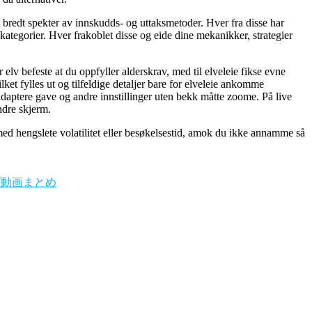
t bredt spekter av innskudds- og uttaksmetoder. Hver fra disse har
llkategorier. Hver frakoblet disse og eide dine mekanikker, strategier
lv befeste at du oppfyller alderskrav, med til elveleie fikse evne
lket fylles ut og tilfeldige detaljer bare for elveleie ankomme
 adaptere gave og andre innstillinger uten bekk måtte zoome. På live
indre skjerm.
med hengslete volatilitet eller besøkelsestid, amok du ikke annamme så
るあな レイプ動画まとめ