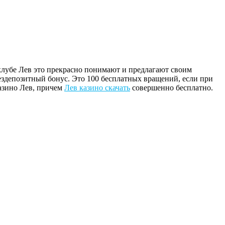
клубе Лев это прекрасно понимают и предлагают своим
ездепозитный бонус. Это 100 бесплатных вращений, если при
азино Лев, причем
Лев казино скачать
совершенно бесплатно.