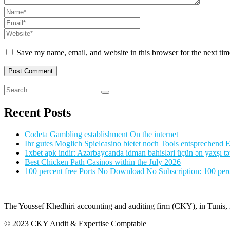
Save my name, email, and website in this browser for the next ti
Recent Posts
Codeta Gambling establishment On the internet
Ihr gutes Moglich Spielcasino bietet noch Tools entsprechend Ei
1xbet apk indir: Azərbaycanda idman bahisləri üçün ən yaxşı tə
Best Chicken Path Casinos within the July 2026
100 percent free Ports No Download No Subscription: 100 perce
The Youssef Khedhiri accounting and auditing firm (CKY), in Tunis, is
© 2023 CKY Audit & Expertise Comptable