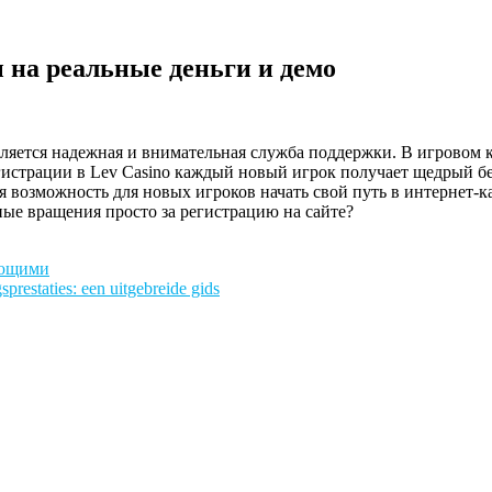
 на реальные деньги и демо
ляется надежная и внимательная служба поддержки. В игровом 
егистрации в Lev Casino каждый новый игрок получает щедрый б
озможность для новых игроков начать свой путь в интернет-к
ные вращения просто за регистрацию на сайте?
ающими
sprestaties: een uitgebreide gids