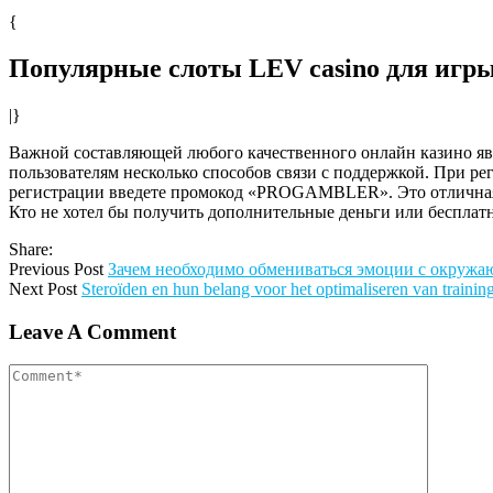
{
Популярные слоты LEV casino для игры
|}
Важной составляющей любого качественного онлайн казино яв
пользователям несколько способов связи с поддержкой. При р
регистрации введете промокод «PROGAMBLER». Это отличная в
Кто не хотел бы получить дополнительные деньги или бесплат
Share:
Previous Post
Зачем необходимо обмениваться эмоции с окруж
Next Post
Steroïden en hun belang voor het optimaliseren van training
Leave A Comment