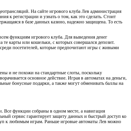
деотрансляций. На сайте игрового клуба Лев администрация
я к регистрации и узнать о том, как это сделать. Стоит
ржащаяся в базе данных казино, надежно защищена. То есть
 всем функциям игрового клуба. Для выведения денег
 те карты или кошельки, с которых совершался депозит.
о среди посетителей, которые предпочитают игры с живыми
ены и не похожи на стандартные слоты, поскольку
орачивается основное действие. Играя в автоматах на деньги,
ьные бонусные подарки, а также могут обменивать баллы на
и. Все функции собраны в одном месте, а навигация
ьный сервис гарантирует защиту данных и быстрый доступ ко
туп к любимым играм. Раньше игровые автоматы Лев можно