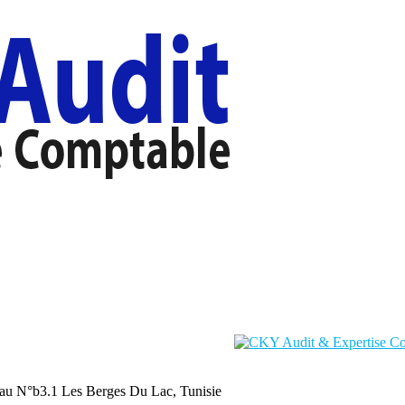
au N°b3.1 Les Berges Du Lac, Tunisie