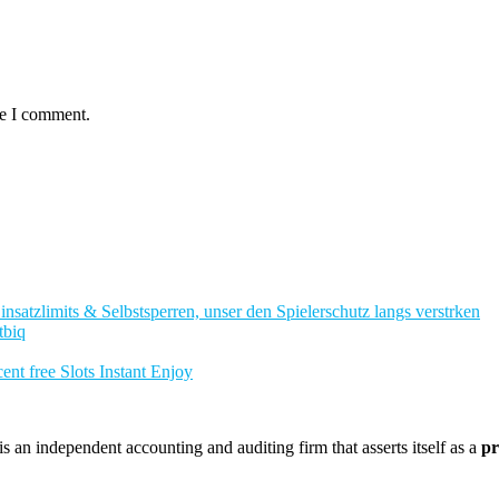
me I comment.
nsatzlimits & Selbstsperren, unser den Spielerschutz langs verstrken
tbiq
nt free Slots Instant Enjoy
 an independent accounting and auditing firm that asserts itself as a
pr