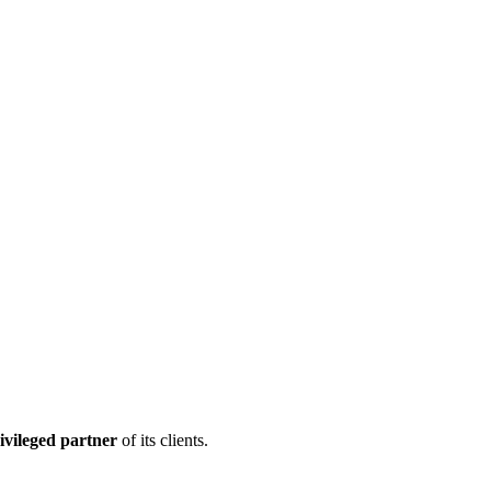
ivileged partner
of its clients.