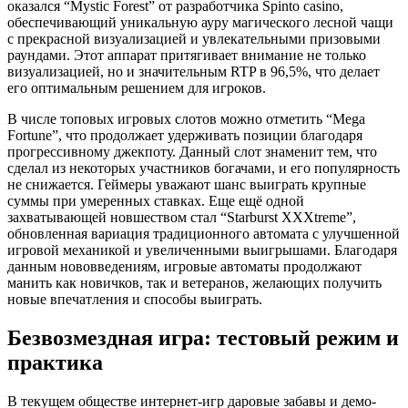
оказался “Mystic Forest” от разработчика Spinto casino,
обеспечивающий уникальную ауру магического лесной чащи
с прекрасной визуализацией и увлекательными призовыми
раундами. Этот аппарат притягивает внимание не только
визуализацией, но и значительным RTP в 96,5%, что делает
его оптимальным решением для игроков.
В числе топовых игровых слотов можно отметить “Mega
Fortune”, что продолжает удерживать позиции благодаря
прогрессивному джекпоту. Данный слот знаменит тем, что
сделал из некоторых участников богачами, и его популярность
не снижается. Геймеры уважают шанс выиграть крупные
суммы при умеренных ставках. Еще ещё одной
захватывающей новшеством стал “Starburst XXXtreme”,
обновленная вариация традиционного автомата с улучшенной
игровой механикой и увеличенными выигрышами. Благодаря
данным нововведениям, игровые автоматы продолжают
манить как новичков, так и ветеранов, желающих получить
новые впечатления и способы выиграть.
Безвозмездная игра: тестовый режим и
практика
В текущем обществе интернет-игр даровые забавы и демо-