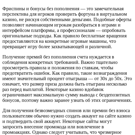
Фриспины и бонусы без пополнения — это замечательная
перспектива для игроков проверить фортуна в виртуальном
казино, не рискуя собственными деньгами. Подобные оферты
позволяют начинающим игрокам разобраться в играми и
интерфейсом платформы, а профессионалам — опробовать
оригинальные подходы. Как правило бесплатные вращения
предоставляются на конкретные игровые машины, что
превращает игру более захватывающей и различной.
Получение премий без пополнения счета нуждается в
соблюдения конкретных требований. Важно тщательно
просмотреть правила и положения по ставкам, чтобы
предотвратить ошибок. Как правило, такие вознаграждения
имеют значительный процент отыгрыша — от 30x до 50x. Это
означает, что размер приза должна быть отыграна несколько
раз перед выплатой. Некоторые казино вдобавок
ограничивают максимальную сумму вывода с бездепозитных
бонусов, поэтому важно заранее узнать об этих ограничениях.
Для получения безвозмездных спинов или премии без взноса
пользователям обычно нужно создать аккаунт на сайте казино
и подтвердить свой аккаунт. Некоторые сайты могут
запросить внесение промокода или вовлечение в
промоакциях. Однако следует учитывать, что чрезмерное