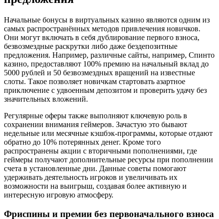
Начальные бонусы в виртуальных казино являются одним из
самых распространённых методов привлечения новичков.
Они могут включать в себя дублирование первого взноса,
безвозмездные раскрутки либо даже бездепозитные
предложения. Например, различные сайты, например, Спинто
казино, предоставляют 100% премию на начальный вклад до
5000 рублей и 50 безвозмездных вращений на известные
слоты. Такое позволяет новичкам стартовать азартное
приключение с удвоенным депозитом и проверить удачу без
значительных вложений.
Регулярные оферы также выполняют ключевую роль в
сохранении внимания геймеров. Зачастую это бывают
недельные или месячные кэшбэк-программы, которые отдают
обратно до 10% потерянных денег. Кроме того
распространены акции с вторичными пополнениями, где
геймеры получают дополнительные ресурсы при пополнении
счета в установленные дни. Данные советы помогают
удерживать деятельность игроков и увеличивать их
возможности на выигрыш, создавая более активную и
интересную игровую атмосферу.
Фриспины и премии без первоначального взноса