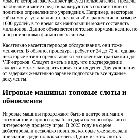
момент, который заслуживает фокуса пользователей. Пределы
на обналичивание средств варьируются в соответствии от
политики определенного учреждения. Например, некоторые
сайты могут устанавливать начальный ограничение в размере
1000 рублей, в то время как наибольший может составлять
миллионов. Данное объясняется не только нормами казино, но
и ограничениями финансовых систем.
Касательно касается периодов обслуживания, они тоже
меняются. В обычно, процедура требует от 24 до 72 ч., однако
некоторые казино предоставляют мгновенные транзакции для
VIP-игроков. Следует иметь в виду, что подтверждение
аккаунта может замедлить время снятия денег. Для уклонения
от задержек желательно заранее подготовить все нужные
документы.
Игровые машины: топовые слоты и
обновления
Игровые машины продолжают быть в центре внимания
энтузиастов игорного дела благодаря их многообразию и
интересному процессу игры. В 2023 году на сцене
дебютировали несколько новинок, которые уже завоевали
признание среди пользователей. Одним из этих слотов