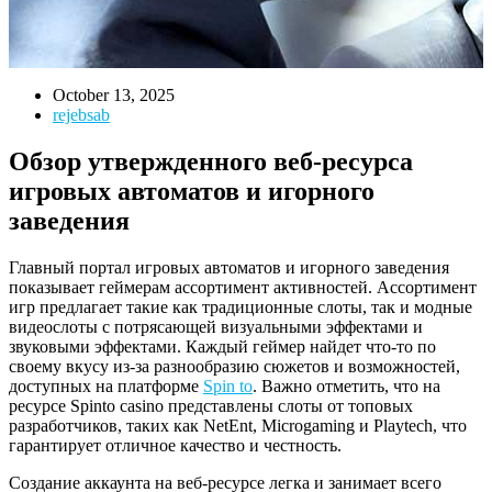
October 13, 2025
rejebsab
Обзор утвержденного веб-ресурса
игровых автоматов и игорного
заведения
Главный портал игровых автоматов и игорного заведения
показывает геймерам ассортимент активностей. Ассортимент
игр предлагает такие как традиционные слоты, так и модные
видеослоты с потрясающей визуальными эффектами и
звуковыми эффектами. Каждый геймер найдет что-то по
своему вкусу из-за разнообразию сюжетов и возможностей,
доступных на платформе
Spin to
. Важно отметить, что на
ресурсе Spinto casino представлены слоты от топовых
разработчиков, таких как NetEnt, Microgaming и Playtech, что
гарантирует отличное качество и честность.
Создание аккаунта на веб-ресурсе легка и занимает всего