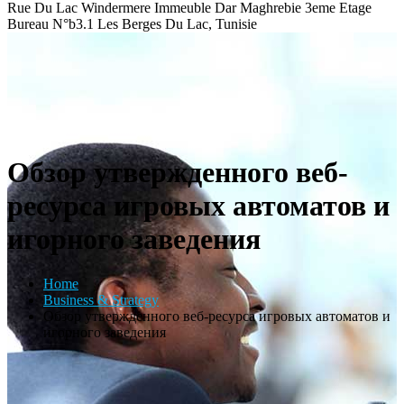
Rue Du Lac Windermere Immeuble Dar Maghrebie
3eme Etage
Bureau N°b3.1 Les Berges Du Lac, Tunisie
Обзор утвержденного веб-
ресурса игровых автоматов и
игорного заведения
Home
Business & Strategy
Обзор утвержденного веб-ресурса игровых автоматов и
игорного заведения