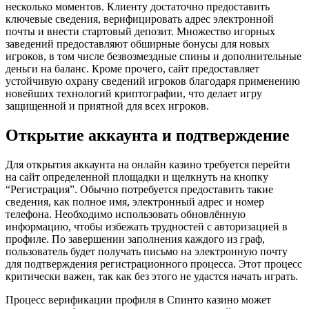
несколько моментов. Клиенту достаточно предоставить
ключевые сведения, верифицировать адрес электронной
почты и внести стартовый депозит. Множество игорных
заведений предоставляют обширные бонусы для новых
игроков, в том числе безвозмездные спины и дополнительные
деньги на баланс. Кроме прочего, сайт предоставляет
устойчивую охрану сведений игроков благодаря применению
новейших технологий криптографии, что делает игру
защищенной и приятной для всех игроков.
Открытие аккаунта и подтверждение
Для открытия аккаунта на онлайн казино требуется перейти
на сайт определенной площадки и щелкнуть на кнопку
“Регистрация”. Обычно потребуется предоставить такие
сведения, как полное имя, электронный адрес и номер
телефона. Необходимо использовать обновлённую
информацию, чтобы избежать трудностей с авторизацией в
профиле. По завершении заполнения каждого из граф,
пользователь будет получать письмо на электронную почту
для подтверждения регистрационного процесса. Этот процесс
критически важен, так как без этого не удастся начать играть.
Процесс верификации профиля в Спинто казино может