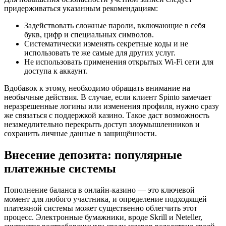
придерживаться указанным рекомендациям:
Задействовать сложные пароли, включающие в себя
букв, цифр и специальных символов.
Систематически изменять секретные коды и не
использовать те же самые для других услуг.
Не использовать применения открытых Wi-Fi сети для
доступа к аккаунт.
Вдобавок к этому, необходимо обращать внимание на
необычные действия. В случае, если клиент Spinto замечает
неразрешенные логины или изменения профиля, нужно сразу
же связаться с поддержкой казино. Такое даст возможность
незамедлительно перекрыть доступ злоумышленников и
сохранить личные данные в защищённости.
Внесение депозита: популярные
платежные системы
Пополнение баланса в онлайн-казино — это ключевой
момент для любого участника, и определение подходящей
платежной системы может существенно облегчить этот
процесс. Электронные бумажники, вроде Skrill и Neteller,