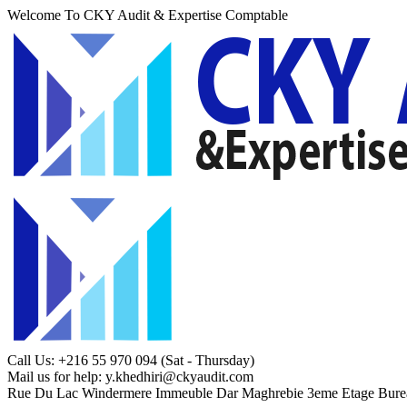
Welcome To CKY Audit & Expertise Comptable
Call Us: +216 55 970 094
(Sat - Thursday)
Mail us for help:
y.khedhiri@ckyaudit.com
Rue Du Lac Windermere Immeuble Dar Maghrebie
3eme Etage Bure