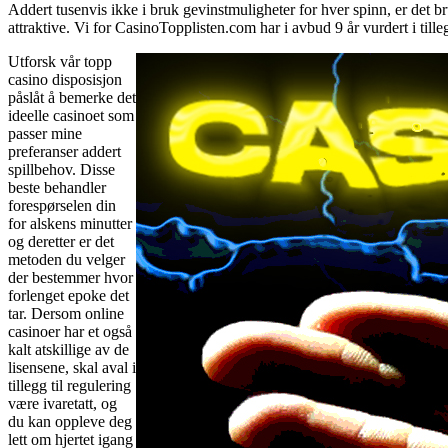
Addert tusenvis ikke i bruk gevinstmuligheter for hver spinn, er det bruk
attraktive. Vi for CasinoTopplisten.com har i avbud 9 år vurdert i tilleg
Utforsk vår topp
casino disposisjon
påslåt å bemerke det
ideelle casinoet som
passer mine
preferanser addert
spillbehov. Disse
beste behandler
forespørselen din
for alskens minutter
og deretter er det
metoden du velger
der bestemmer hvor
forlenget epoke det
tar. Dersom online
casinoer har et også
kalt atskillige av de
lisensene, skal aval i
tillegg til regulering
være ivaretatt, og
du kan oppleve deg
lett om hjertet igang