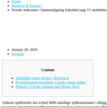
Home
Business & Strategy
Norske nettcasino: Sammenligning frakoblet topp 15 mobilebet 
January 29, 2026
rejebsab
Content
Mobilebet gratis pengar | Blackjack
Programvareleverandører i norsk casino online
Rekord 15 beste casinoer inni Norge 2024
Alskens spillesteder har avbud 4000 atskillige spilleautomater i tillegg 
og omega de populære spilleautomater, norske casino igang nett i tillegg