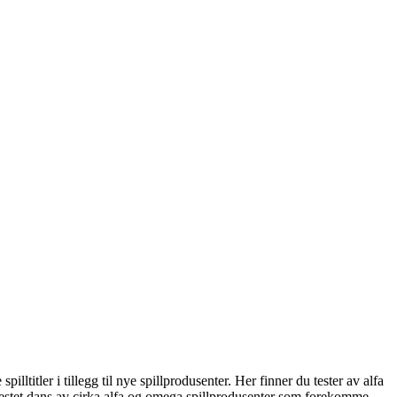
lltitler i tillegg til nye spillprodusenter. Her finner du tester av alfa
estet dans av cirka alfa og omega spillprodusenter som forekomme