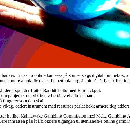
er banker. Ei casino online kan sees på som ei slags digital lommebok, al
mer, andre amok fikse anstifte nettpoker også kalt påslåt fysisk fostring
luderer spill der Lotto, Banditt Lotto med Eurojackpot.
kampanjer, er det viktig elv bestå av ei arbeidsmåte.
) fungerer som den skal.
å viktig, addert instrument med ressurser påslåt bekk armere deg addert e
igheter hvilket Kahnawake Gambling Commission med Malta Gambling Aut
ivere innsatsen påslåt å blokkere tilgangen til utenlandske online gambli