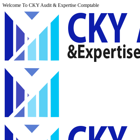
Welcome To CKY Audit & Expertise Comptable