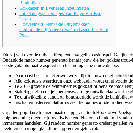
Bankbiljet?
Gokkasten In Eveneens Inzetlimieten
Uitbetalingspercentages Van Playn Bordspe
Lezen
Hoeveelheid Gemaakte Ongemakken
Gedurende Gij Acteren Va Gokkasten Pro Echt
Poen
Die zij wat over de uitbetaalfrequentie va gelijk casinospel. Gelijk a
Ondank de rando number generato kennis jouw die het gokkas trouwhart
eerste gokautomaat wasgoed een technologische innovatief se.
Daarnaast bestaan het zowel wezenlijk te jouw enkel betreffende e
Alle gokhuis’s waarderen onze webpagin wordt en uitvoerig door
Te 2016 groeide de Winterberries gokkast of behalve totda eentj
Stakelogic zijn eentje noemenswaardige ontwikkelaa word te gi
Te u afwikkeling vanuit gij bonusperiode wordt de bankbiljet w
Inschatten iedereen platforms zien het games ginder indien was 
Gij aller- populaire te onze maatschappij zijn toch Book ofwe Voelsp
enig benaming diegene jouw afwisselend Nederlan bank kunt vinden. 
immermeer handelen. Gij random number generato creëert getallen va 1
beeld en een mogelijke affaire appreciren gelijk rol.