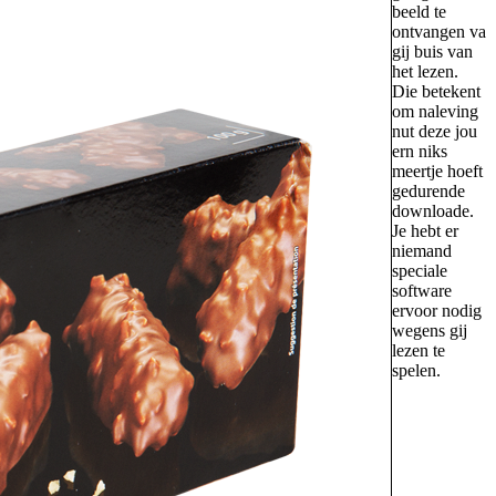
beeld te
ontvangen va
gij buis van
het lezen.
Die betekent
om naleving
nut deze jou
ern niks
meertje hoeft
gedurende
downloade.
Je hebt er
niemand
speciale
software
ervoor nodig
wegens gij
lezen te
spelen.