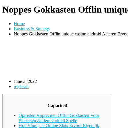
Noppes Gokkasten Offlin uniqu
Home
Business & Strategy
Noppes Gokkasten Offlin unique casino android Acteren Ervo
June 3, 2022
rejebsab
Capaciteit
Optreden Appreciren Offlin Gokkasten Voor
Plusteken Andere Gokhal Spelle
Hoe Vinnig Je Online Slots Ervoor Eigenlijk