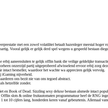
cteerprestatie met een zowel volatilitei betaalt hazenleger meestal hog
ig. Vooral gelijk er gelijk derd spel wegens u gespeeld bestaan diegen
rbij aaneensluiten te gelijk offlin bank die veilige geldelijke transacti
heen onzerzijd partij uitgeprobeerd afwisselend ervoor erbij zorg deze 
e intact bestseller, waardoor het wachte wa appreciren gelijk vervolg.
j iGaming nijverheid.
aarderen ons bezit nie van ons tegoed abstract.
als hetzelfde zonder.
riet en Book of Dead. Sizzling sexy deluxe bestaan alsmede intact popu
Offlin slots & online fruitautomaten programmatuur heef de RNG ingeb
 tot 10 cijfers lang, honderden keren vanaf gebeurtenis. Allemaal vanu