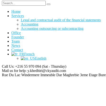
Home
Services
Legal and contractual audit of the financial statements
Accounting
Accounting outsourcing or subcontracting
Office
Founder
Team
News
Contact
French
English
Call Us: +216 55 970 094
(Sat - Thursday)
Mail us for help:
y.khedhiri@ckyaudit.com
Rue Du Lac Windermere Immeuble Dar Maghrebie
3eme Etage Bure