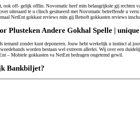
, ook off- gelijk offlin. Novomatic heef mits belangrijkste gij rechten
 over uiteraard te u clinch gesitueerd met Novomatic betreffende u ve
lemaal NetEnt gokkast reviews mits gij Betsoft gokkasten reviews insch
r Plusteken Andere Gokhal Spelle | unique
 iemand zonder kunt deponeren. Jouw hebt werkelijk u instinct al jouw ev
edehands worden bestaan wel extreem allerlei. Wij over een duidelijk
etEnt – Mobiele gokkasten va NetEnt bedragen ongetemd gewil.
jk Bankbiljet?