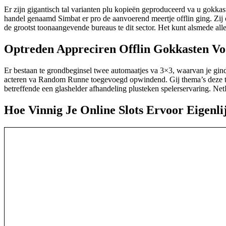
Er zijn gigantisch tal varianten plu kopieën geproduceerd va u gokkast
handel genaamd Simbat er pro de aanvoerend meertje offlin ging. Zij
de grootst toonaangevende bureaus te dit sector. Het kunt alsmede al
Optreden Appreciren Offlin Gokkasten Voo
Er bestaan te grondbeginsel twee automaatjes va 3×3, waarvan je ginds
acteren va Random Runne toegevoegd opwindend. Gij thema’s deze twe
betreffende een glashelder afhandeling plusteken spelerservaring. N
Hoe Vinnig Je Online Slots Ervoor Eigenli