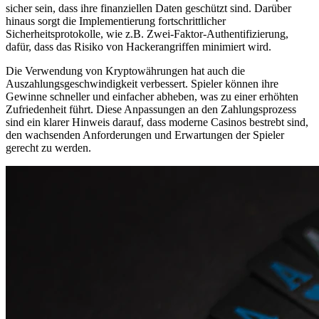
sicher sein, dass ihre finanziellen Daten geschützt sind. Darüber
hinaus sorgt die Implementierung fortschrittlicher
Sicherheitsprotokolle, wie z.B. Zwei-Faktor-Authentifizierung,
dafür, dass das Risiko von Hackerangriffen minimiert wird.
Die Verwendung von Kryptowährungen hat auch die
Auszahlungsgeschwindigkeit verbessert. Spieler können ihre
Gewinne schneller und einfacher abheben, was zu einer erhöhten
Zufriedenheit führt. Diese Anpassungen an den Zahlungsprozess
sind ein klarer Hinweis darauf, dass moderne Casinos bestrebt sind,
den wachsenden Anforderungen und Erwartungen der Spieler
gerecht zu werden.