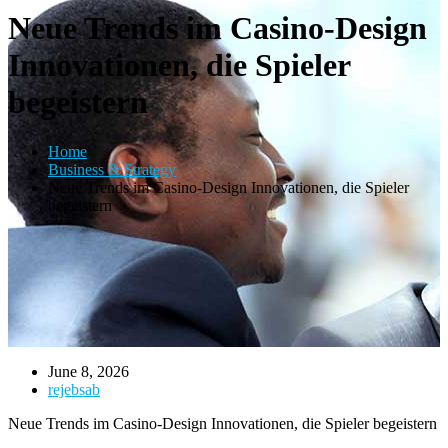
Neue Trends im Casino-Design
Innovationen, die Spieler
begeistern
Home
Business & Strategy
Neue Trends im Casino-Design Innovationen, die Spieler
begeistern
June 8, 2026
rejebsab
Neue Trends im Casino-Design Innovationen, die Spieler begeistern