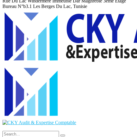
Rue Du Lac Windermere Immeuble Dar Maghrebie
3eme Etage
Bureau N°b3.1 Les Berges Du Lac, Tunisie