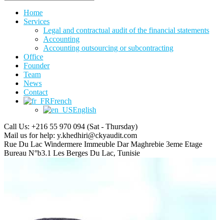
Home
Services
Legal and contractual audit of the financial statements
Accounting
Accounting outsourcing or subcontracting
Office
Founder
Team
News
Contact
French
English
Call Us: +216 55 970 094
(Sat - Thursday)
Mail us for help:
y.khedhiri@ckyaudit.com
Rue Du Lac Windermere Immeuble Dar Maghrebie
3eme Etage
Bureau N°b3.1 Les Berges Du Lac, Tunisie