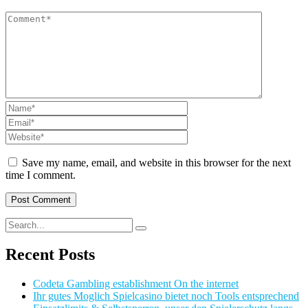
Save my name, email, and website in this browser for the next
time I comment.
Recent Posts
Codeta Gambling establishment On the internet
Ihr gutes Moglich Spielcasino bietet noch Tools entsprechend