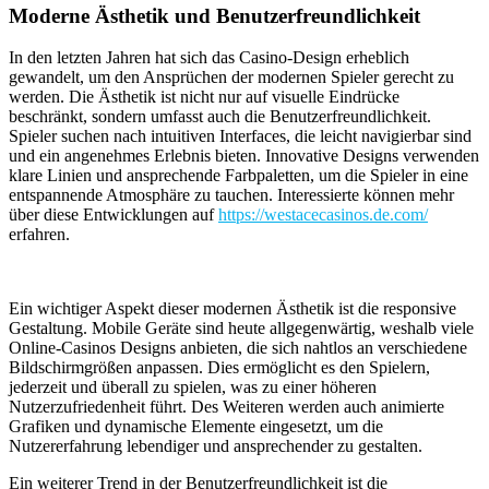
Moderne Ästhetik und Benutzerfreundlichkeit
In den letzten Jahren hat sich das Casino-Design erheblich
gewandelt, um den Ansprüchen der modernen Spieler gerecht zu
werden. Die Ästhetik ist nicht nur auf visuelle Eindrücke
beschränkt, sondern umfasst auch die Benutzerfreundlichkeit.
Spieler suchen nach intuitiven Interfaces, die leicht navigierbar sind
und ein angenehmes Erlebnis bieten. Innovative Designs verwenden
klare Linien und ansprechende Farbpaletten, um die Spieler in eine
entspannende Atmosphäre zu tauchen. Interessierte können mehr
über diese Entwicklungen auf
https://westacecasinos.de.com/
erfahren.
Ein wichtiger Aspekt dieser modernen Ästhetik ist die responsive
Gestaltung. Mobile Geräte sind heute allgegenwärtig, weshalb viele
Online-Casinos Designs anbieten, die sich nahtlos an verschiedene
Bildschirmgrößen anpassen. Dies ermöglicht es den Spielern,
jederzeit und überall zu spielen, was zu einer höheren
Nutzerzufriedenheit führt. Des Weiteren werden auch animierte
Grafiken und dynamische Elemente eingesetzt, um die
Nutzererfahrung lebendiger und ansprechender zu gestalten.
Ein weiterer Trend in der Benutzerfreundlichkeit ist die