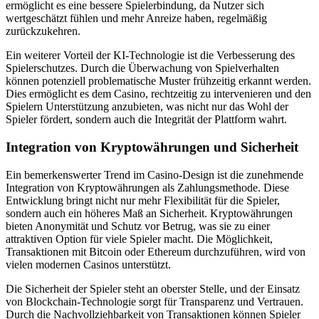
ermöglicht es eine bessere Spielerbindung, da Nutzer sich
wertgeschätzt fühlen und mehr Anreize haben, regelmäßig
zurückzukehren.
Ein weiterer Vorteil der KI-Technologie ist die Verbesserung des
Spielerschutzes. Durch die Überwachung von Spielverhalten
können potenziell problematische Muster frühzeitig erkannt werden.
Dies ermöglicht es dem Casino, rechtzeitig zu intervenieren und den
Spielern Unterstützung anzubieten, was nicht nur das Wohl der
Spieler fördert, sondern auch die Integrität der Plattform wahrt.
Integration von Kryptowährungen und Sicherheit
Ein bemerkenswerter Trend im Casino-Design ist die zunehmende
Integration von Kryptowährungen als Zahlungsmethode. Diese
Entwicklung bringt nicht nur mehr Flexibilität für die Spieler,
sondern auch ein höheres Maß an Sicherheit. Kryptowährungen
bieten Anonymität und Schutz vor Betrug, was sie zu einer
attraktiven Option für viele Spieler macht. Die Möglichkeit,
Transaktionen mit Bitcoin oder Ethereum durchzuführen, wird von
vielen modernen Casinos unterstützt.
Die Sicherheit der Spieler steht an oberster Stelle, und der Einsatz
von Blockchain-Technologie sorgt für Transparenz und Vertrauen.
Durch die Nachvollziehbarkeit von Transaktionen können Spieler