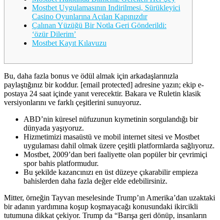
Mostbet Uygulamasının Indirilmesi, Sürükleyici
Casino Oyunlarına Açılan Kapınızdır
Çalınan Yüzüğü Bir Notla Geri Gönderildi:
‘özür Dilerim’
Mostbet Kayıt Kılavuzu
Bu, daha fazla bonus ve ödül almak için arkadaşlarınızla
paylaştığınız bir koddur. [email protected] adresine yazın; ekip e-
postaya 24 saat içinde yanıt verecektir. Bakara ve Ruletin klasik
versiyonlarını ve farklı çeşitlerini sunuyoruz.
ABD’nin küresel nüfuzunun kıymetinin sorgulandığı bir
dünyada yaşıyoruz.
Hizmetimizi masaüstü ve mobil internet sitesi ve Mostbet
uygulaması dahil olmak üzere çeşitli platformlarda sağlıyoruz.
Mostbet, 2009’dan beri faaliyette olan popüler bir çevrimiçi
spor bahis platformudur.
Bu şekilde kazancınızı en üst düzeye çıkarabilir empieza
bahislerden daha fazla değer elde edebilirsiniz.
Mitter, örneğin Tayvan meselesinde Trump’ın Amerika’dan uzaktaki
bir adanın yardımına koşup koşmayacağı konusundaki ikircikli
tutumuna dikkat çekiyor. Trump da “Barışa geri dönüp, insanların