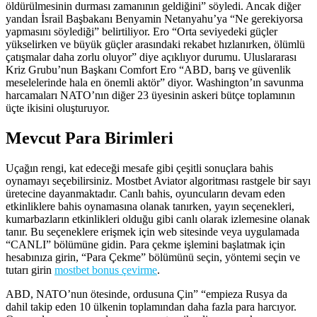
öldürülmesinin durması zamanının geldiğini” söyledi. Ancak diğer
yandan İsrail Başbakanı Benyamin Netanyahu’ya “Ne gerekiyorsa
yapmasını söylediği” belirtiliyor. Ero “Orta seviyedeki güçler
yükselirken ve büyük güçler arasındaki rekabet hızlanırken, ölümlü
çatışmalar daha zorlu oluyor” diye açıklıyor durumu. Uluslararası
Kriz Grubu’nun Başkanı Comfort Ero “ABD, barış ve güvenlik
meselelerinde hala en önemli aktör” diyor. Washington’ın savunma
harcamaları NATO’nın diğer 23 üyesinin askeri bütçe toplamının
üçte ikisini oluşturuyor.
Mevcut Para Birimleri
Uçağın rengi, kat edeceği mesafe gibi çeşitli sonuçlara bahis
oynamayı seçebilirsiniz. Mostbet Aviator algoritması rastgele bir sayı
üretecine dayanmaktadır. Canlı bahis, oyuncuların devam eden
etkinliklere bahis oynamasına olanak tanırken, yayın seçenekleri,
kumarbazların etkinlikleri olduğu gibi canlı olarak izlemesine olanak
tanır. Bu seçeneklere erişmek için web sitesinde veya uygulamada
“CANLI” bölümüne gidin. Para çekme işlemini başlatmak için
hesabınıza girin, “Para Çekme” bölümünü seçin, yöntemi seçin ve
tutarı girin
mostbet bonus çevirme
.
ABD, NATO’nun ötesinde, ordusuna Çin” “empieza Rusya da
dahil takip eden 10 ülkenin toplamından daha fazla para harcıyor.