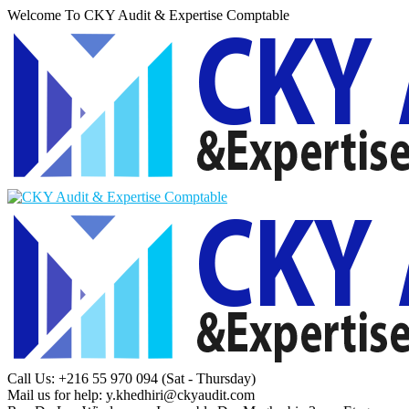
Welcome To CKY Audit & Expertise Comptable
Call Us: +216 55 970 094
(Sat - Thursday)
Mail us for help:
y.khedhiri@ckyaudit.com