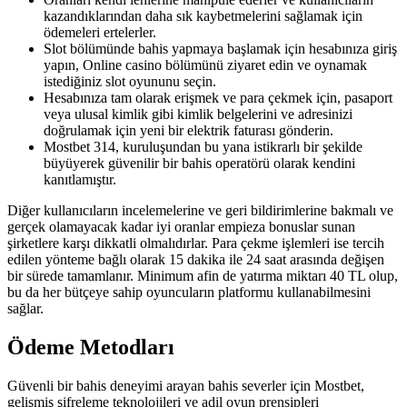
kazandıklarından daha sık kaybetmelerini sağlamak için
ödemeleri ertelerler.
Slot bölümünde bahis yapmaya başlamak için hesabınıza giriş
yapın, Online casino bölümünü ziyaret edin ve oynamak
istediğiniz slot oyununu seçin.
Hesabınıza tam olarak erişmek ve para çekmek için, pasaport
veya ulusal kimlik gibi kimlik belgelerini ve adresinizi
doğrulamak için yeni bir elektrik faturası gönderin.
Mostbet 314, kuruluşundan bu yana istikrarlı bir şekilde
büyüyerek güvenilir bir bahis operatörü olarak kendini
kanıtlamıştır.
Diğer kullanıcıların incelemelerine ve geri bildirimlerine bakmalı ve
gerçek olamayacak kadar iyi oranlar empieza bonuslar sunan
şirketlere karşı dikkatli olmalıdırlar. Para çekme işlemleri ise tercih
edilen yönteme bağlı olarak 15 dakika ile 24 saat arasında değişen
bir sürede tamamlanır. Minimum afin de yatırma miktarı 40 TL olup,
bu da her bütçeye sahip oyuncuların platformu kullanabilmesini
sağlar.
Ödeme Metodları
Güvenli bir bahis deneyimi arayan bahis severler için Mostbet,
gelişmiş şifreleme teknolojileri ve adil oyun prensipleri