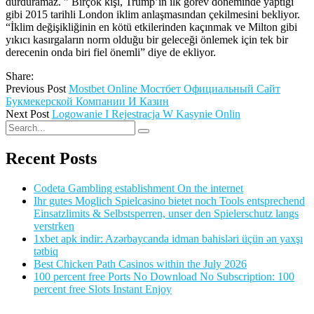
durduramaz. ” Birçok kişi, Trump’ın ilk görev döneminde yaptığı
gibi 2015 tarihli London iklim anlaşmasından çekilmesini bekliyor.
“İklim değişikliğinin en kötü etkilerinden kaçınmak ve Milton gibi
yıkıcı kasırgaların norm olduğu bir geleceği önlemek için tek bir
derecenin onda biri fiel önemli” diye de ekliyor.
Share:
Previous Post
Mostbet Online Мостбет Официальный Сайт
Букмекерской Компании И Казин
Next Post
Logowanie I Rejestracja W Kasynie Onlin
Recent Posts
Codeta Gambling establishment On the internet
Ihr gutes Moglich Spielcasino bietet noch Tools entsprechend
Einsatzlimits & Selbstsperren, unser den Spielerschutz langs
verstrken
1xbet apk indir: Azərbaycanda idman bahisləri üçün ən yaxşı
tətbiq
Best Chicken Path Casinos within the July 2026
100 percent free Ports No Download No Subscription: 100
percent free Slots Instant Enjoy