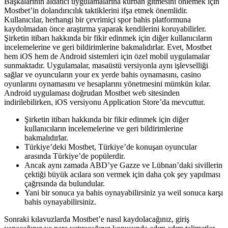
Başkalarının aldatıcı uygulamalarına kurban gitmesini önlemek için
Mostbet’in dolandırıcılık taktiklerini ifşa etmek önemlidir.
Kullanıcılar, herhangi bir çevrimiçi spor bahis platformuna
kaydolmadan önce araştırma yaparak kendilerini koruyabilirler.
Şirketin itibarı hakkında bir fikir edinmek için diğer kullanıcıların
incelemelerine ve geri bildirimlerine bakmalıdırlar. Evet, Mostbet
hem iOS hem de Android sistemleri için özel mobil uygulamalar
sunmaktadır. Uygulamalar, masaüstü versiyonla aynı işlevselliği
sağlar ve oyuncuların your ex yerde bahis oynamasını, casino
oyunlarını oynamasını ve hesaplarını yönetmesini mümkün kılar.
Android uygulaması doğrudan Mostbet web sitesinden
indirilebilirken, iOS versiyonu Application Store’da mevcuttur.
Şirketin itibarı hakkında bir fikir edinmek için diğer
kullanıcıların incelemelerine ve geri bildirimlerine
bakmalıdırlar.
Türkiye’deki Mostbet, Türkiye’de konuşan oyuncular
arasında Türkiye’de popülerdir.
Ancak aynı zamada ABD’ye Gazze ve Lübnan’daki sivillerin
çektiği büyük acılara son vermek için daha çok şey yapılması
çağrısında da bulundular.
Yani bir sonuca ya bahis oynayabilirsiniz ya weil sonuca karşı
bahis oynayabilirsiniz.
Sonraki kılavuzlarda Mostbet’e nasıl kaydolacağınız, giriş