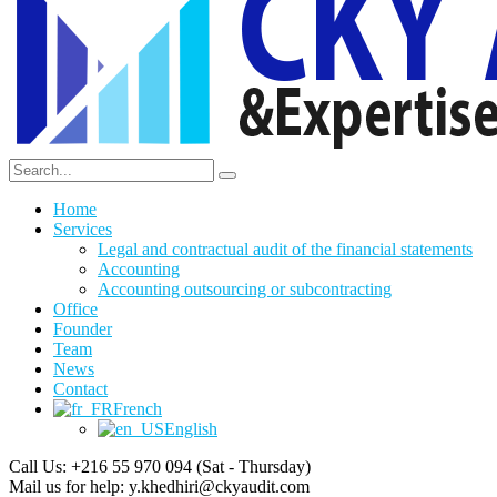
Home
Services
Legal and contractual audit of the financial statements
Accounting
Accounting outsourcing or subcontracting
Office
Founder
Team
News
Contact
French
English
Call Us: +216 55 970 094
(Sat - Thursday)
Mail us for help:
y.khedhiri@ckyaudit.com