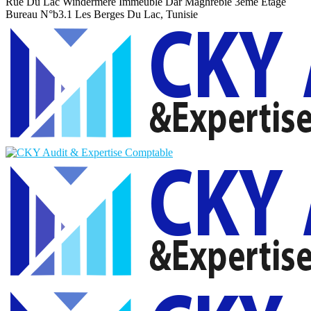
Rue Du Lac Windermere Immeuble Dar Maghrebie
3eme Etage
Bureau N°b3.1 Les Berges Du Lac, Tunisie