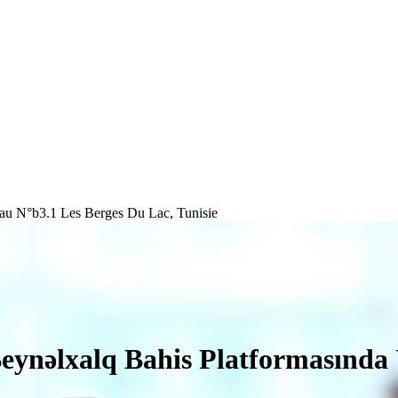
au N°b3.1 Les Berges Du Lac, Tunisie
eynəlxalq Bahis Platformasında