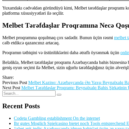
Yuxarıdakı cədvəldən göründüyü kimi, Melbet tərəfdaşlar proqramı komi
platforma xüsusiyyətləri ilə seçilir.
Melbet Tərəfdaşlar Proqramına Necə Qoş
Melbet proqramına qoşulmaq çox sadədir. Bunun üçün rəsmi
melbet t
cəlb etdikcə qazancınız artacaq.
Proqramın tətbiqini və üstünlüklərini daha ətraflı öyrənmək üçün
onli
Beləliklə, Melbet tərəfdaşlar proqramı Azərbaycanda bahis biznesinə b
geniş oyun seçimi ilə Melbet, sizin uğurlu tərəfdaşlığınız üçün əlverişl
Share:
Previous Post
Melbet Kazino: Azərbaycanda Ən Yaxşı Beynəlxalq Bah
Next Post
Melbet Tərəfdaşlar Proqramı: Beynəlxalq Bahis Şirkətinin 
Recent Posts
Codeta Gambling establishment On the internet
Ihr gutes Moglich Spielcasino bietet noch Tools entsprechend Ei
1xbet apk indir: Azərbaycanda idman bahisləri üçün ən yaxşı tə