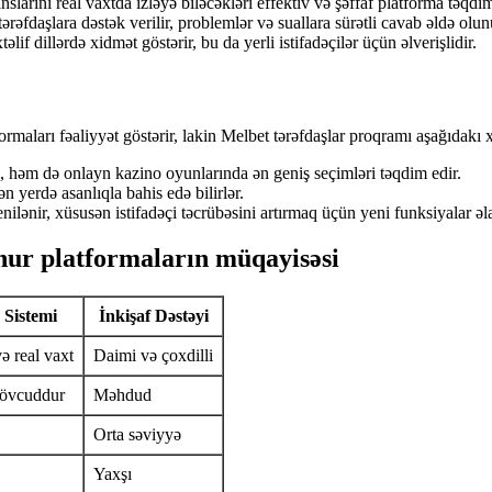
larını real vaxtda izləyə biləcəkləri effektiv və şəffaf platforma təqdi
fdaşlara dəstək verilir, problemlər və suallara sürətli cavab əldə olun
 dillərdə xidmət göstərir, bu da yerli istifadəçilər üçün əlverişlidir.
aları fəaliyyət göstərir, lakin Melbet tərəfdaşlar proqramı aşağıdakı xüs
 həm də onlayn kazino oyunlarında ən geniş seçimləri təqdim edir.
lən yerdə asanlıqla bahis edə bilirlər.
nilənir, xüsusən istifadəçi təcrübəsini artırmaq üçün yeni funksiyalar əl
hur platformaların müqayisəsi
 Sistemi
İnkişaf Dəstəyi
ə real vaxt
Daimi və çoxdilli
övcuddur
Məhdud
Orta səviyyə
Yaxşı