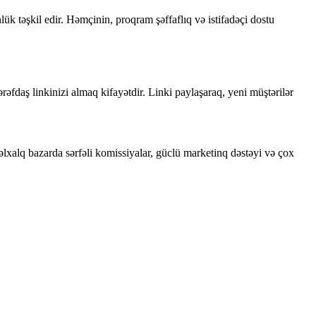
k təşkil edir. Həmçinin, proqram şəffaflıq və istifadəçi dostu
rəfdaş linkinizi almaq kifayətdir. Linki paylaşaraq, yeni müştərilər
.
lxalq bazarda sərfəli komissiyalar, güclü marketinq dəstəyi və çox